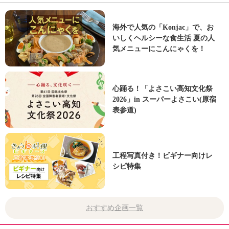
海外で人気の「Konjac」で、お
いしくヘルシーな食生活 夏の人
気メニューにこんにゃくを！
心踊る！「よさこい高知文化祭
2026」in スーパーよさこい(原宿
表参道)
工程写真付き！ビギナー向けレ
シピ特集
おすすめ企画一覧