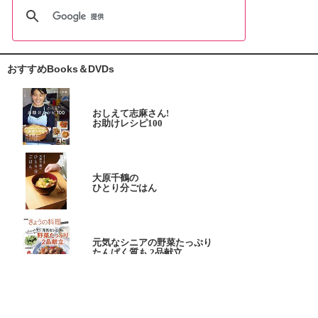
おすすめBooks＆DVDs
おしえて志麻さん!
お助けレシピ100
大原千鶴の
ひとり分ごはん
元気なシニアの野菜たっぷり
たんぱく質も 2品献立
これならできる!
ハツ江おばあちゃんの人気お弁当