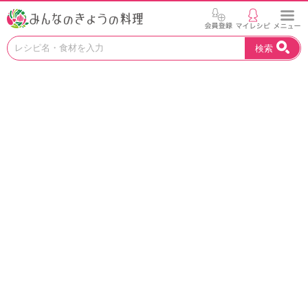
お
検索
い
し
い
レ
シ
ピ
を
見
つ
け
よ
う
。
N
H
K
エ
デ