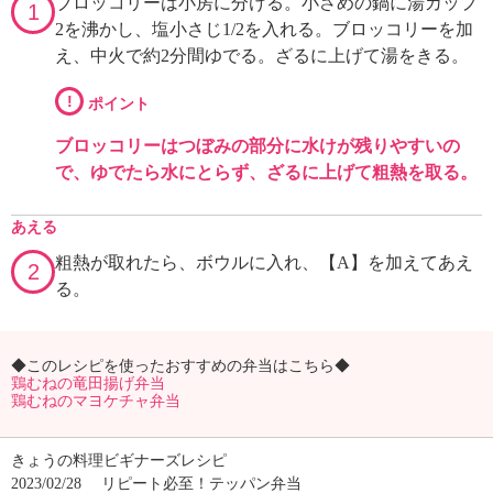
ブロッコリーは小房に分ける。小さめの鍋に湯カップ
1
2を沸かし、塩小さじ1/2を入れる。ブロッコリーを加
え、中火で約2分間ゆでる。ざるに上げて湯をきる。
!
ポイント
ブロッコリーはつぼみの部分に水けが残りやすいの
で、ゆでたら水にとらず、ざるに上げて粗熱を取る。
あえる
粗熱が取れたら、ボウルに入れ、【A】を加えてあえ
2
る。
◆このレシピを使ったおすすめの弁当はこちら◆
鶏むねの竜田揚げ弁当
鶏むねのマヨケチャ弁当
きょうの料理ビギナーズレシピ
2023/02/28
リピート必至！テッパン弁当