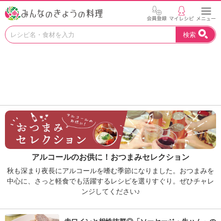
お
検索
い
し
い
レ
シ
ピ
を
見
つ
け
よ
う
アルコールのお供に！おつまみセレクション
。
N
秋も深まり夜長にアルコールを嗜む季節になりました。おつまみを
H
中心に、さっと軽食でも活躍するレシピを選りすぐり。ぜひチャレ
K
ンジしてください♪
エ
デ