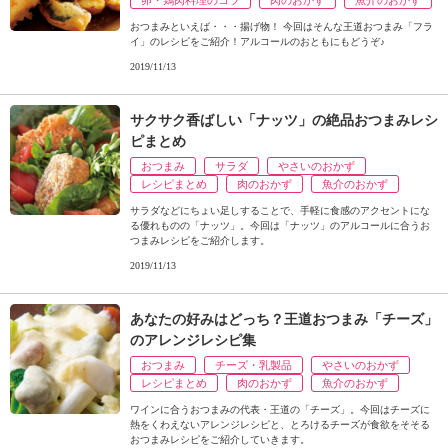
卵・鶏肉料理のコツ
肉のおかず
魚介のおかず
おつまみといえば・・・揚げ物！ 今回はそんな王道おつまみ「フラ
イ」のレシピをご紹介！アルコールのおともにもどうぞ♪
2019/11/13
サクサク香ばしい「ナッツ」の絶品おつまみレシ
ピまとめ
おつまみ
サラダ
やさいのおかず
レシピまとめ
肉のおかず
魚介のおかず
サラダなどにちょい足しすることで、手軽に食感のアクセントにな
る優れものの「ナッツ」。今回は「ナッツ」のアルコールに合うお
つまみレシピをご紹介します。
2019/11/13
あなたの好みはどっち？王道おつまみ「チーズ」
のアレンジレシピ集
おつまみ
チーズ・乳製品
やさいのおかず
レシピまとめ
肉のおかず
魚介のおかず
ワインに合うおつまみの代表・王道の「チーズ」。今回はチーズに
熱をくわえないアレンジレシピと、とろけるチーズが食欲をそそる
おつまみレシピをご紹介していきます。