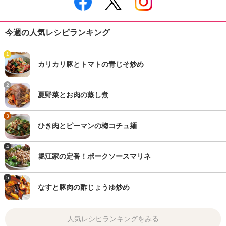
今週の人気レシピランキング
1
カリカリ豚とトマトの青じそ炒め
2
夏野菜とお肉の蒸し煮
3
ひき肉とピーマンの梅コチュ麺
4
堀江家の定番！ポークソースマリネ
5
なすと豚肉の酢じょうゆ炒め
人気レシピランキングをみる