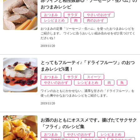
赤ワインと相性抜群◎「ソーセージ・生ハム」の
ュ
おつまみレシピ
ケ
ー
おつまみ
サラダ
やさいのおかず
シ
レシピまとめ
肉
肉のおかず
ョ
おつまみの定番「ソーセージ・生ハム」を使ったおつまみレシピを
ナ
ご紹介します。 ワインに合うおいしい組み合わせをぜひ見つけてく
ださいね！
ル
2019/11/20
「
み
ん
とってもフルーティ♪「ドライフルーツ」のおつ
な
まみレシピ6選！
の
おつまみ
サラダ
スイーツ
き
やさいのおかず
レシピまとめ
肉
魚
ょ
ワインのおともにかかせない、濃厚な甘さの「ドライフルーツ」を
う
使った爽やかなおつまみレシピをご紹介します。
の
2019/11/20
料
理
」
お酒のおともにオススメです。揚げたてサクサク
「フライ」のレシピ集
おつまみ
やさいのおかず
レシピまとめ