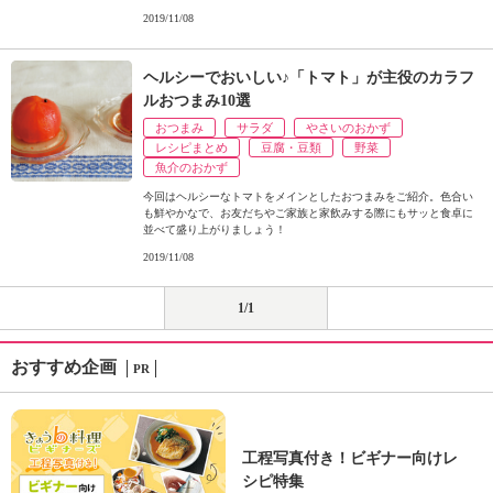
2019/11/08
ヘルシーでおいしい♪「トマト」が主役のカラフ
ルおつまみ10選
おつまみ
サラダ
やさいのおかず
レシピまとめ
豆腐・豆類
野菜
魚介のおかず
今回はヘルシーなトマトをメインとしたおつまみをご紹介。色合い
も鮮やかなで、お友だちやご家族と家飲みする際にもサッと食卓に
並べて盛り上がりましょう！
2019/11/08
1/1
おすすめ企画
PR
工程写真付き！ビギナー向けレ
シピ特集