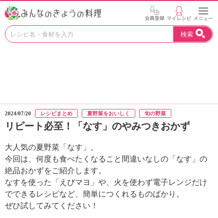
お
検索
い
し
い
レ
シ
ピ
を
見
2024/07/20
レシピまとめ
夏野菜をおいしく
旬の野菜
つ
リピート必至！「なす」のやみつきおかず
け
よ
大人気の夏野菜「なす」。
う
。
今回は、何度も食べたくなること間違いなしの「なす」の
N
絶品おかずをご紹介します。
H
なすを使った「えびマヨ」や、火を使わず電子レンジだけ
K
でできるレシピなど、簡単につくれるものばかり。
エ
ぜひ試してみてください！
デ