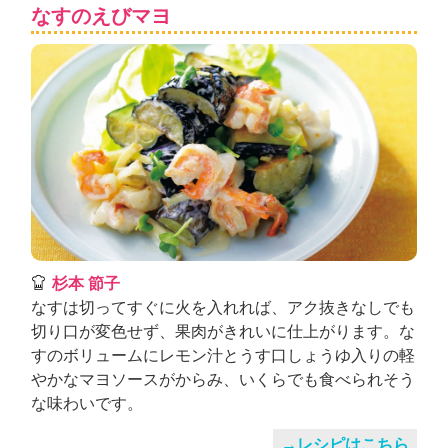
ュ
なすのえびマヨ
ケ
ー
シ
ョ
ナ
ル
「
み
ん
な
の
き
ょ
杉本 節子
う
なすは切ってすぐに火を入れれば、アク抜きなしでも
の
切り口が変色せず、果肉がきれいに仕上がります。な
料
すのボリュームにレモン汁とうす口しょうゆ入りの軽
理
やかなマヨソースがからみ、いくらでも食べられそう
」
な味わいです。
→レシピはこちら