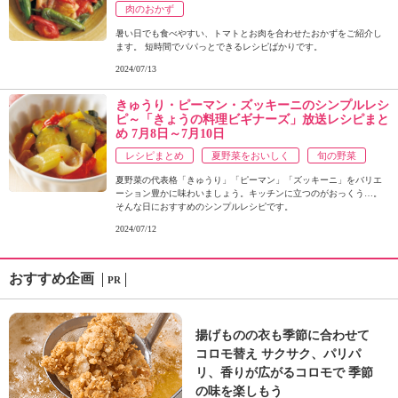
肉のおかず
暑い日でも食べやすい、トマトとお肉を合わせたおかずをご紹介し
ます。 短時間でパパっとできるレシピばかりです。
2024/07/13
きゅうり・ピーマン・ズッキーニのシンプルレシ
ピ～「きょうの料理ビギナーズ」放送レシピまと
め 7月8日～7月10日
レシピまとめ
夏野菜をおいしく
旬の野菜
夏野菜の代表格「きゅうり」「ピーマン」「ズッキーニ」をバリエ
ーション豊かに味わいましょう。キッチンに立つのがおっくう…。
そんな日におすすめのシンプルレシピです。
2024/07/12
おすすめ企画
PR
揚げものの衣も季節に合わせて
コロモ替え サクサク、パリパ
リ、香りが広がるコロモで 季節
の味を楽しもう