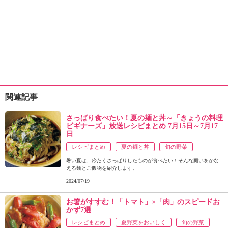
関連記事
さっぱり食べたい！夏の麺と丼～「きょうの料理
ビギナーズ」放送レシピまとめ 7月15日～7月17
日
レシピまとめ
夏の麺と丼
旬の野菜
暑い夏は、冷たくさっぱりしたものが食べたい！そんな願いをかな
える麺とご飯物を紹介します。
2024/07/19
お箸がすすむ！「トマト」×「肉」のスピードお
かず7選
レシピまとめ
夏野菜をおいしく
旬の野菜