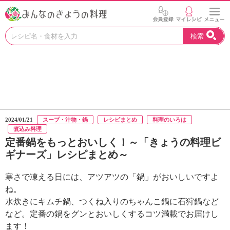
お
検索
い
し
い
レ
シ
ピ
を
見
2024/01/21
スープ・汁物・鍋
レシピまとめ
料理のいろは
つ
煮込み料理
け
定番鍋をもっとおいしく！～「きょうの料理ビ
よ
ギナーズ」レシピまとめ～
う
。
寒さで凍える日には、アツアツの「鍋」がおいしいですよ
N
H
ね。
K
水炊きにキムチ鍋、つくね入りのちゃんこ鍋に石狩鍋など
エ
など。定番の鍋をグンとおいしくするコツ満載でお届けし
デ
ます！