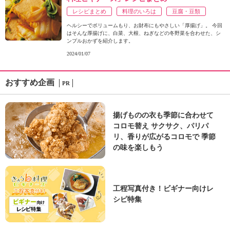
レシピまとめ
料理のいろは
豆腐・豆類
ヘルシーでボリュームもり、お財布にもやさしい「厚揚げ」。 今回
はそんな厚揚げに、白菜、大根、ねぎなどの冬野菜を合わせた、シ
ンプルおかずを紹介します。
2024/01/07
おすすめ企画
PR
揚げものの衣も季節に合わせて
コロモ替え サクサク、パリパ
リ、香りが広がるコロモで 季節
の味を楽しもう
工程写真付き！ビギナー向けレ
シピ特集