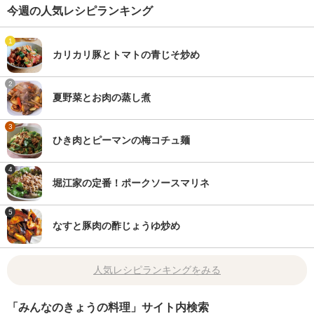
今週の人気レシピランキング
1
カリカリ豚とトマトの青じそ炒め
2
夏野菜とお肉の蒸し煮
3
ひき肉とピーマンの梅コチュ麺
4
堀江家の定番！ポークソースマリネ
5
なすと豚肉の酢じょうゆ炒め
人気レシピランキングをみる
「みんなのきょうの料理」サイト内検索