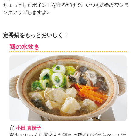
ュ
ちょっとしたポイントを守るだけで、いつもの鍋がワンラ
ケ
ンクアップしますよ♪
ー
シ
ョ
ナ
定番鍋をもっとおいしく！
ル
「
鶏の水炊き
み
ん
な
の
き
ょ
う
の
料
理
」
小田 真規子
弱火でじっくり煮込んだ鶏肉は驚くほど柔らかに！汁