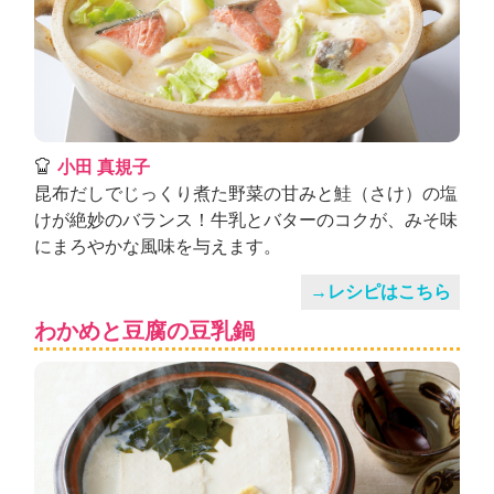
小田 真規子
昆布だしでじっくり煮た野菜の甘みと鮭（さけ）の塩
けが絶妙のバランス！牛乳とバターのコクが、みそ味
にまろやかな風味を与えます。
→レシピはこちら
わかめと豆腐の豆乳鍋