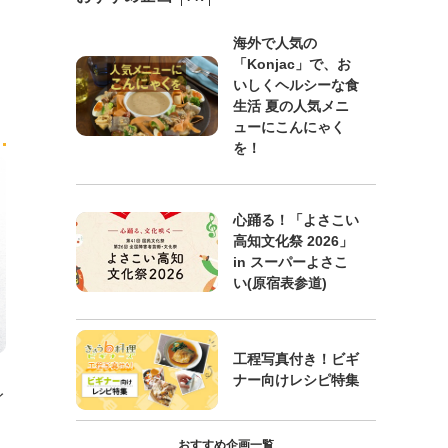
海外で人気の
「Konjac」で、お
いしくヘルシーな食
生活 夏の人気メニ
ューにこんにゃく
を！
心踊る！「よさこい
高知文化祭 2026」
in スーパーよさこ
い(原宿表参道)
工程写真付き！ビギ
ナー向けレシピ特集
イ
おすすめ企画一覧