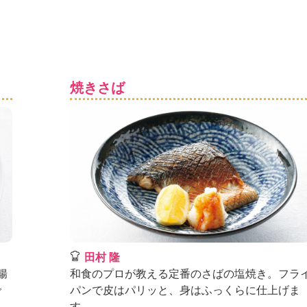
焼きさば
田村 隆
腸
和食のプロが教える定番のさばの塩焼き。フラ
で
パンで皮はパリッと、身はふっくらに仕上げま
す。