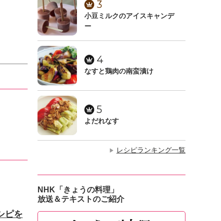
3
小豆ミルクのアイスキャンデ
ー
4
なすと鶏肉の南蛮漬け
5
よだれなす
レシピランキング一覧
▶
NHK「きょうの料理」
放送＆テキストのご紹介
シピを