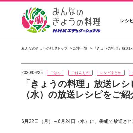
レシ
お
い
みんなのきょうの料理トップ
記事一覧
「きょうの料理」放送レ
し
い
レ
シ
2020/06/25
ごはん
ごはんもの
レシピまとめ
ピ
を
「きょうの料理」放送レシピ
見
（水）の放送レシピをご紹
つ
け
よ
う
。
6月22日（月）～6月24日（水）に、番組で放送さ
N
H