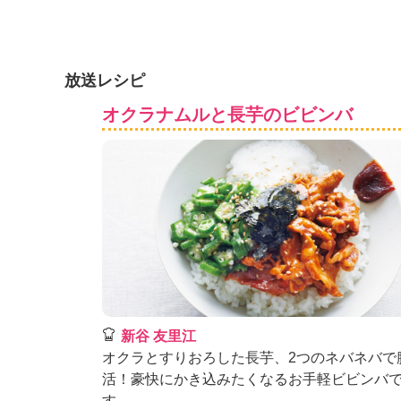
K
エ
デ
ュ
放送レシピ
ケ
ー
オクラナムルと長芋のビビンバ
シ
ョ
ナ
ル
「
み
ん
な
の
き
ょ
う
新谷 友里江
の
オクラとすりおろした長芋、2つのネバネバで
料
活！豪快にかき込みたくなるお手軽ビビンバ
理
す。