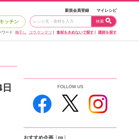
新規会員登録
マイレシピ
キッチン
検索
ーワード
梅干し
コウ ケンテツ
|
食材をきめないで探す
|
講師を探す
4日
FOLLOW US
おすすめ企画
PR