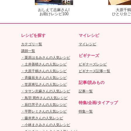
おしえて志麻さん!
大原千鶴
お助けレシピ100
ひとり分ご
レシピを探す
マイレシピ
カテゴリ一覧
マイレシピ
講師一覧
ビギナーズ
・栗原はるみさんの人気レシピ
・土井善晴さんの人気レシピ
ビギナーズレシピ
・大原千鶴さんの人気レシピ
ビギナーズ記事一覧
・斉藤辰夫さんの人気レシピ
記事/読みもの
・笠原将弘さんの人気レシピ
・タサン志麻さんの人気レシピ
記事一覧
・鳥羽 周作さんの人気レシピ
特集/企画/タイアップ
・辰巳芳子さんの人気レシピ
・平野レミさんの人気レシピ
特集一覧
・藤井恵さんの人気レシピ
・小林まさみさんの人気レシピ