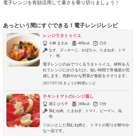
ュ
電子レンジを有効活用して暑さを乗り切りましょう！
ケ
ー
シ
あっという間にすぐできる！電子レンジレシピ
ョ
ナ
レンジラタトゥイユ
ル
小林 まさみ
480kcal
25分
「
なす、ズッキーニ、かぼちゃ、たまねぎ、トマ
み
ト、他
ん
電子レンジのみでつくるラタトゥイユ。材料を入
な
れてレンジにかけるだけ。短い時間で常備菜が完
の
成します。色鮮やかな野菜が食欲をそそります。
き
2017/07/18
きょうの料理レシピ
ょ
う
チキントマトのレンジ蒸し
の
料
堀江 ひろ子
180kcal
15分
理
鶏むね肉、たまねぎ、トマト、ピーマン、塩、
」
他
ツルンとした鶏むね肉と、トマトの彩りが鮮やか
な一品です。