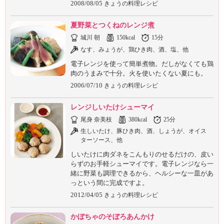
2008/08/05
きょうの料理レシピ
夏野菜とつくねのレンジ煮
城川 朝
150kcal
15分
なす、みょうが、鶏ひき肉、酒、塩、他
電子レンジを使って簡単煮物。だしがなくても鶏
肉のうまみで十分。火を使いたくない夏にも。
2006/07/10
きょうの料理レシピ
レンジしいたけシューマイ
尾身 奈美枝
380kcal
25分
生しいたけ、豚ひき肉、酒、しょうが、オイス
ターソース、他
しいたけに肉ダネをこんもりのせるだけの、皮い
らずのお手軽シューマイです。電子レンジなら一
緒に野菜も調理できるから、ヘルシーな一皿があ
っという間に完成ですよ。
2012/04/05
きょうの料理レシピ
かぼちゃのそぼろあんかけ