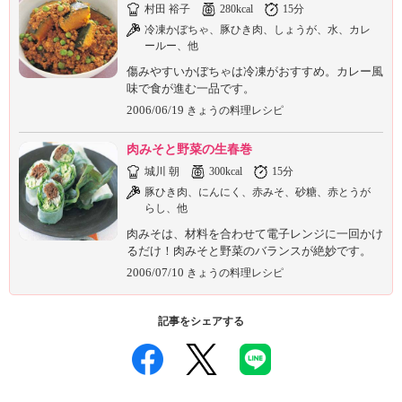
村田 裕子
280kcal
15分
冷凍かぼちゃ、豚ひき肉、しょうが、水、カレ
ールー、他
傷みやすいかぼちゃは冷凍がおすすめ。カレー風
味で食が進む一品です。
2006/06/19
きょうの料理レシピ
肉みそと野菜の生春巻
城川 朝
300kcal
15分
豚ひき肉、にんにく、赤みそ、砂糖、赤とうが
らし、他
肉みそは、材料を合わせて電子レンジに一回かけ
るだけ！肉みそと野菜のバランスが絶妙です。
2006/07/10
きょうの料理レシピ
記事をシェアする