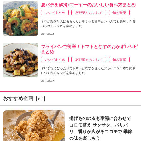
夏バテを解消♪ゴーヤーのおいしい食べ方まとめ
レシピまとめ
夏野菜をおいしく
旬の野菜
苦味が好きな人はもちろん、ちょっと苦手という人でも美味しく食
べられるレシピを集めました。
2018/07/30
フライパンで簡単！トマトとなすのおかずレシピ
まとめ
レシピまとめ
夏野菜をおいしく
旬の野菜
暑い季節にぴったりなトマトとなすを使ったフライパン１本で簡単
につくれるレシピを集めました。
2018/07/23
おすすめ企画
PR
揚げものの衣も季節に合わせて
コロモ替え サクサク、パリパ
リ、香りが広がるコロモで 季節
の味を楽しもう