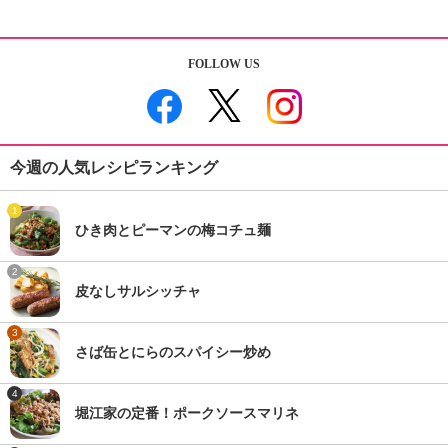
FOLLOW US
今週の人気レシピランキング
1
ひき肉とピーマンの梅コチュ麺
2
皮なしサルシッチャ
3
さば缶とにらのスパイシー炒め
4
堀江家の定番！ポークソースマリネ