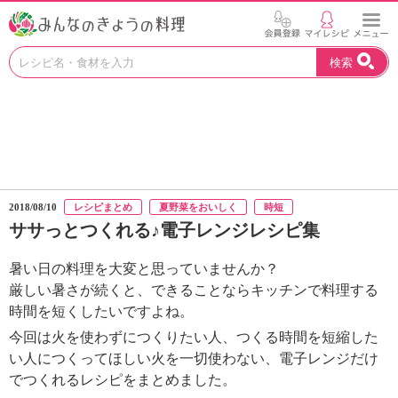
お
検索
い
し
い
レ
シ
ピ
を
見
2018/08/10
レシピまとめ
夏野菜をおいしく
時短
つ
ササっとつくれる♪電子レンジレシピ集
け
よ
暑い日の料理を大変と思っていませんか？
う
。
厳しい暑さが続くと、できることならキッチンで料理する
N
時間を短くしたいですよね。
H
今回は火を使わずにつくりたい人、つくる時間を短縮した
K
い人につくってほしい火を一切使わない、電子レンジだけ
エ
でつくれるレシピをまとめました。
デ