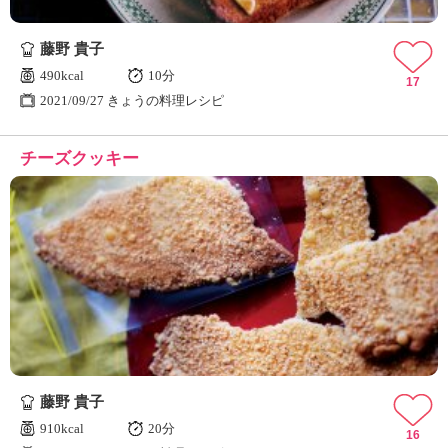
藤野 貴子
490kcal
10分
17
2021/09/27 きょうの料理レシピ
チーズクッキー
藤野 貴子
910kcal
20分
16