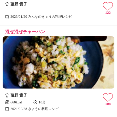
藤野 貴子
122
2023/01/20 みんなのきょうの料理レシピ
混ぜ混ぜチャーハン
藤野 貴子
660kcal
10分
108
2021/09/28 きょうの料理レシピ