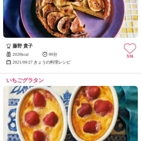
ュ
ケ
ー
シ
ョ
ナ
ル
藤野 貴子
「
み
2020kcal
90分
536
ん
2021/09/27 きょうの料理レシピ
な
の
いちごグラタン
き
ょ
う
の
料
理
」