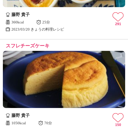
藤野 貴子
360kcal
25分
291
2023/03/20 きょうの料理レシピ
スフレチーズケーキ
藤野 貴子
1050kcal
70分
150