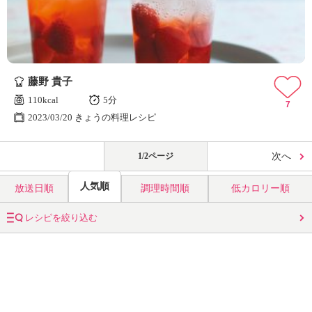
藤野 貴子
110kcal
5分
7
2023/03/20 きょうの料理レシピ
1/2ページ
次へ
人気順
放送日順
調理時間順
低カロリー順
レシピを絞り込む