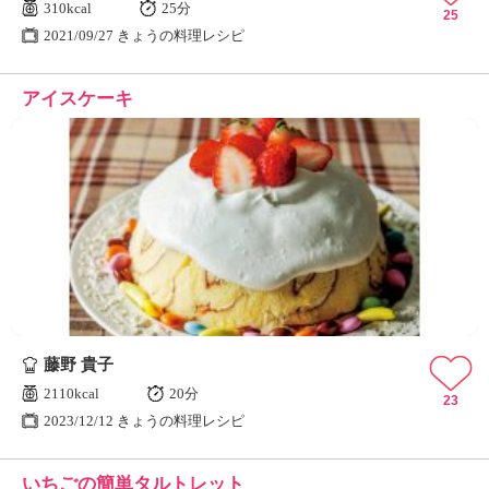
310kcal
25分
25
2021/09/27 きょうの料理レシピ
アイスケーキ
藤野 貴子
2110kcal
20分
23
2023/12/12 きょうの料理レシピ
いちごの簡単タルトレット