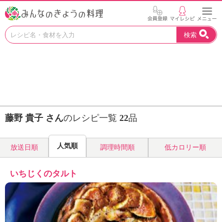
お
検索
い
し
い
レ
シ
ピ
を
見
藤野 貴子 さん
のレシピ一覧
22
品
つ
け
よ
人気順
放送日順
調理時間順
低カロリー順
う
。
N
いちじくのタルト
H
K
エ
デ