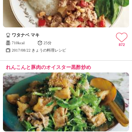
ワタナベ マキ
710kcal
25分
872
2017/08/22 きょうの料理レシピ
れんこんと豚肉のオイスター黒酢炒め