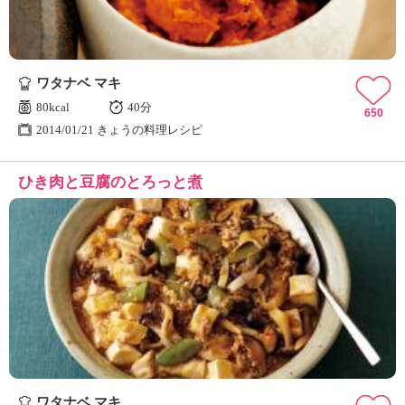
ワタナベ マキ
80kcal
40分
650
2014/01/21 きょうの料理レシピ
ひき肉と豆腐のとろっと煮
ワタナベ マキ