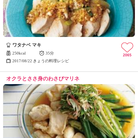
ュ
ケ
ー
シ
ョ
ナ
ル
ワタナベ マキ
「
み
250kcal
35分
2065
ん
2017/08/22 きょうの料理レシピ
な
の
オクラとささ身のわさびマリネ
き
ょ
う
の
料
理
」