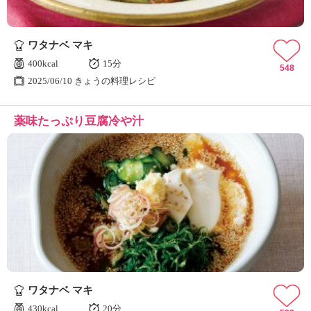
ワタナベ マキ
400kcal
15分
548
2025/06/10 きょうの料理レシピ
薬味たっぷり豆腐冷や汁
ワタナベ マキ
430kcal
20分