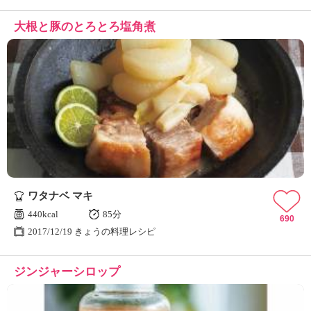
大根と豚のとろとろ塩角煮
ワタナベ マキ
440kcal
85分
690
2017/12/19 きょうの料理レシピ
ジンジャーシロップ