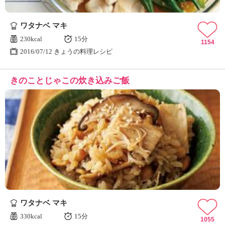
ワタナベ マキ
230kcal
15分
1154
2016/07/12 きょうの料理レシピ
きのことじゃこの炊き込みご飯
ワタナベ マキ
330kcal
15分
1055