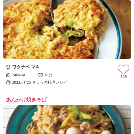
ワタナベ マキ
240kcal
10分
505
2022/01/25 きょうの料理レシピ
あんかけ焼きそば