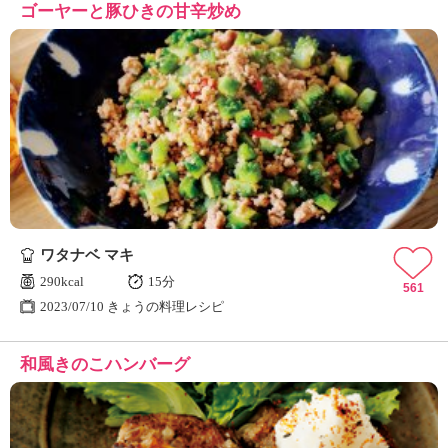
ゴーヤーと豚ひきの甘辛炒め
ワタナベ マキ
290kcal
15分
561
2023/07/10 きょうの料理レシピ
和風きのこハンバーグ