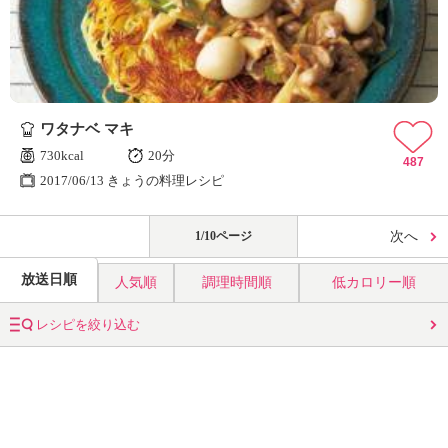
ワタナベ マキ
730kcal
20分
487
2017/06/13 きょうの料理レシピ
1/10ページ
次へ
放送日順
人気順
調理時間順
低カロリー順
レシピを絞り込む