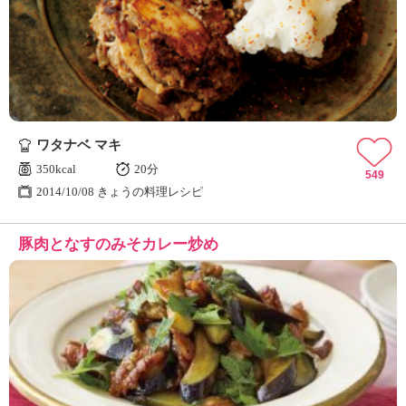
ワタナベ マキ
350kcal
20分
549
2014/10/08 きょうの料理レシピ
豚肉となすのみそカレー炒め