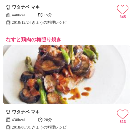
ワタナベ マキ
440kcal
15分
845
2019/12/24 きょうの料理レシピ
なすと鶏肉の梅照り焼き
ワタナベ マキ
430kcal
20分
813
2018/08/01 きょうの料理レシピ