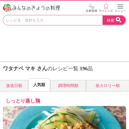
お
検索
い
し
い
レ
シ
ピ
を
見
ワタナベ マキ さん
のレシピ一覧
196
品
つ
け
よ
人気順
放送日順
調理時間順
低カロリー順
う
。
N
しっとり蒸し鶏
H
K
エ
デ