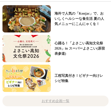
海外で人気の「Konjac」で、お
いしくヘルシーな食生活 夏の人
気メニューにこんにゃくを！
心踊る！「よさこい高知文化祭
2026」in スーパーよさこい(原宿
表参道)
工程写真付き！ビギナー向けレ
シピ特集
おすすめ企画一覧