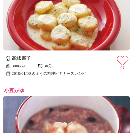
髙城 順子
390kcal
30分
97
2010/01/06 きょうの料理ビギナーズレシピ
小豆がゆ