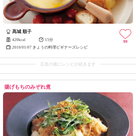
髙城 順子
420kcal
15分
99
2010/01/07 きょうの料理ビギナーズレシピ
広告の後にレシピが続きます
揚げもちのみぞれ煮