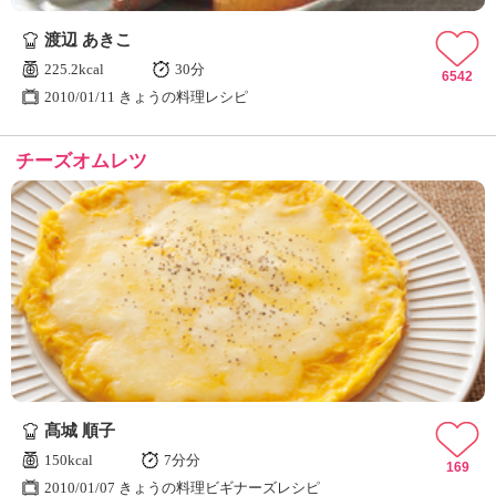
ュ
ケ
渡辺 あきこ
ー
225.2kcal
30分
シ
6542
2010/01/11 きょうの料理レシピ
ョ
ナ
ル
チーズオムレツ
「
み
ん
な
の
き
ょ
う
の
料
理
」
髙城 順子
150kcal
7分分
169
2010/01/07 きょうの料理ビギナーズレシピ