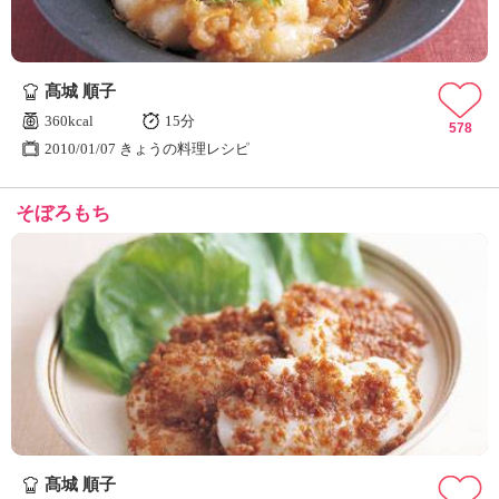
髙城 順子
360kcal
15分
578
2010/01/07 きょうの料理レシピ
そぼろもち
髙城 順子