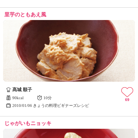
里芋のともあえ風
髙城 順子
90kcal
10分
69
2010/01/06 きょうの料理ビギナーズレシピ
じゃがいもニョッキ