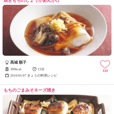
焼きもちのしょうがあんかけ
髙城 順子
300kcal
15分
310
2010/01/07 きょうの料理レシピ
もちのごまみそネーズ焼き