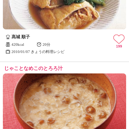
髙城 順子
420kcal
20分
199
2010/01/07 きょうの料理レシピ
じゃことなめこのとろろ汁