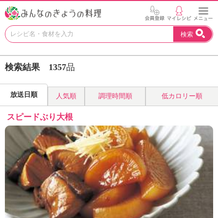
お
検索
い
し
い
検索結果
1357
品
レ
シ
ピ
放送日順
人気順
調理時間順
低カロリー順
を
見
スピードぶり大根
つ
け
よ
う
。
N
H
K
エ
デ