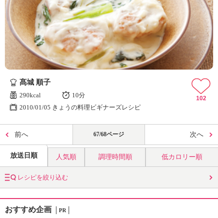
髙城 順子
290kcal
10分
102
2010/01/05 きょうの料理ビギナーズレシピ
前へ
67/68ページ
次へ
放送日順
人気順
調理時間順
低カロリー順
レシピを絞り込む
おすすめ企画
PR