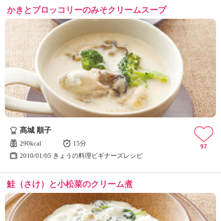
かきとブロッコリーのみそクリームスープ
髙城 順子
290kcal
15分
97
2010/01/05 きょうの料理ビギナーズレシピ
鮭（さけ）と小松菜のクリーム煮