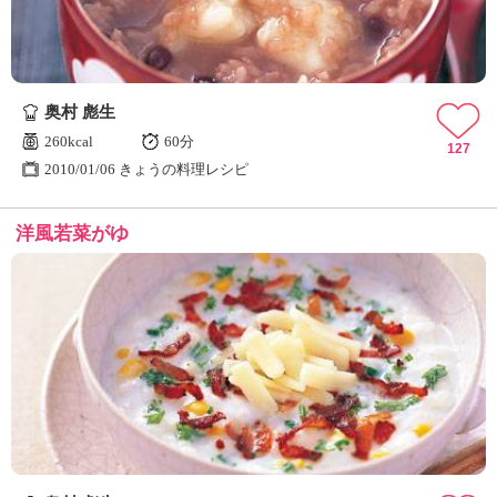
奥村 彪生
260kcal
60分
127
2010/01/06 きょうの料理レシピ
洋風若菜がゆ