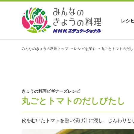
レシ
お
い
みんなのきょうの料理トップ
レシピを探す
丸ごとトマトのだし
し
い
レ
シ
ピ
を
見
きょうの料理ビギナーズレシピ
つ
丸ごとトマトのだしびたし
け
よ
う
。
皮をむいたトマトを熱い漬け汁に浸し、じんわりと
N
H