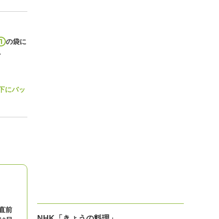
1
の袋に
。
下にバッ
直前
NHK「きょうの料理」