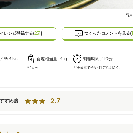
写真
イレシピ登録する(
251
)
つくったコメントを見る(
5.3 kcal
食塩相当量1.4 g
調理時間／10分
＊1人分
＊冷蔵庫で冷やす時間は除く。
2.7
すすめ度