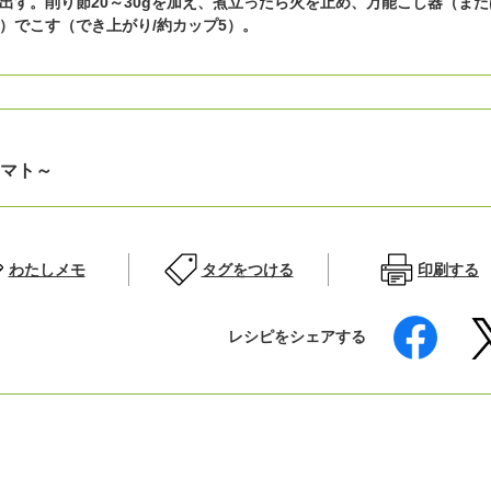
出す。削り節20～30gを加え、煮立ったら火を止め、万能こし器（また
）でこす（でき上がり/約カップ5）。
マト～
わたしメモ
タグをつける
印刷する
レシピをシェアする