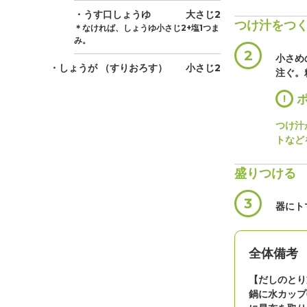
・うす口しょうゆ
大さじ2
つけ汁をつ
＊なければ、しょうゆ小さじ2+塩1つま
み。
2
小さめ
・しょうが
（すりおろす）
小さじ2
注ぐ。
!
ポ
つけ汁
トなど
盛りつける
3
器にト
全体備考
【だしのとり
鍋に水カップ