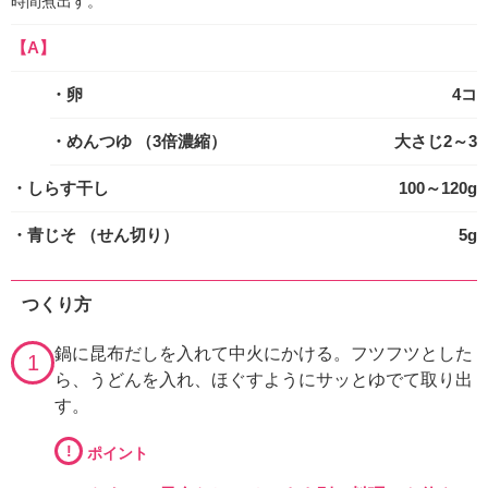
時間煮出す。
【A】
・卵
4コ
・めんつゆ
（3倍濃縮）
大さじ2～3
・しらす干し
100～120g
・青じそ
（せん切り）
5g
つくり方
鍋に昆布だしを入れて中火にかける。フツフツとした
1
ら、うどんを入れ、ほぐすようにサッとゆでて取り出
す。
!
ポイント