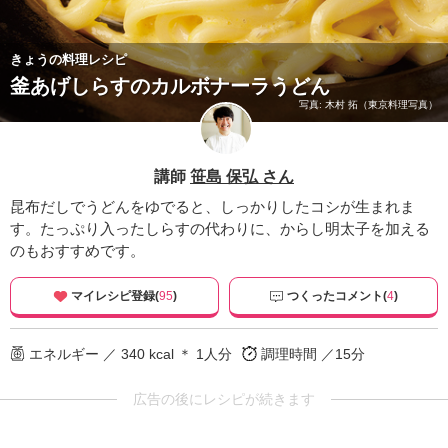
きょうの料理レシピ
釜あげしらすのカルボナーラうどん
写真: 木村 拓（東京料理写真）
講師
笹島 保弘 さん
昆布だしでうどんをゆでると、しっかりしたコシが生まれま
す。たっぷり入ったしらすの代わりに、からし明太子を加える
のもおすすめです。
マイレシピ登録(
95
)
つくったコメント(
4
)
エネルギー ／ 340 kcal ＊ 1人分
調理時間 ／15分
広告の後にレシピが続きます