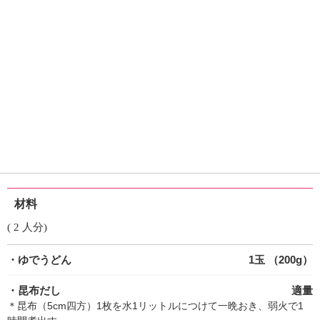
材料
( 2 人分)
・ゆでうどん
1玉 （200g）
・昆布だし
適量
＊昆布（5cm四方）1枚を水1リットルにつけて一晩おき、弱火で1