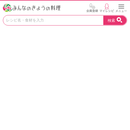
お
検索
い
し
い
レ
シ
ピ
を
見
つ
け
よ
う
。
N
H
K
エ
デ