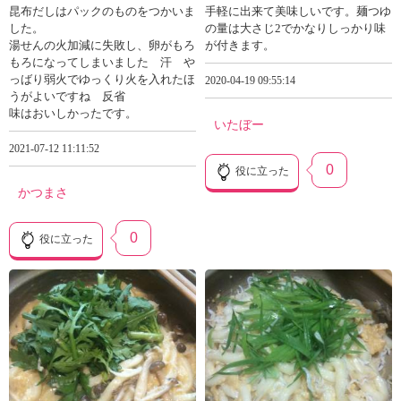
昆布だしはパックのものをつかいま
手軽に出来て美味しいです。麺つゆ
した。
の量は大さじ2でかなりしっかり味
湯せんの火加減に失敗し、卵がもろ
が付きます。
もろになってしまいました 汗 や
っばり弱火でゆっくり火を入れたほ
2020-04-19 09:55:14
うがよいですね 反省
味はおいしかったです。
いたぼー
2021-07-12 11:11:52
0
役に立った
かつまさ
0
役に立った