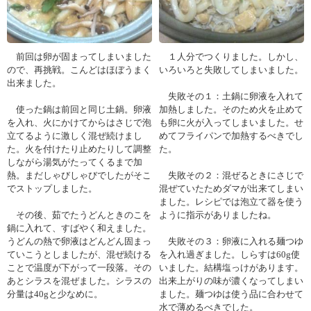
前回は卵が固まってしまいました
１人分でつくりました。しかし、
ので、再挑戦。こんどはほぼうまく
いろいろと失敗してしまいました。
出来ました。
失敗その１：土鍋に卵液を入れて
使った鍋は前回と同じ土鍋。卵液
加熱しました。そのため火を止めて
を入れ、火にかけてからはさじで泡
も卵に火が入ってしまいました。せ
立てるように激しく混ぜ続けまし
めてフライパンで加熱するべきでし
た。火を付けたり止めたりして調整
た。
しながら湯気がたってくるまで加
熱。まだしゃびしゃびでしたがそこ
失敗その２：混ぜるときにさじで
でストップしました。
混ぜていたためダマが出来てしまい
ました。レシピでは泡立て器を使う
その後、茹でたうどんときのこを
ように指示がありましたね。
鍋に入れて、すばやく和えました。
うどんの熱で卵液はどんどん固まっ
失敗その３：卵液に入れる麺つゆ
ていこうとしましたが、混ぜ続ける
を入れ過ぎました。しらすは60g使
ことで温度が下がって一段落。その
いました。結構塩っけがあります。
あとシラスを混ぜました。シラスの
出来上がりの味が濃くなってしまい
分量は40gと少なめに。
ました。麺つゆは使う品に合わせて
水で薄めるべきでした。