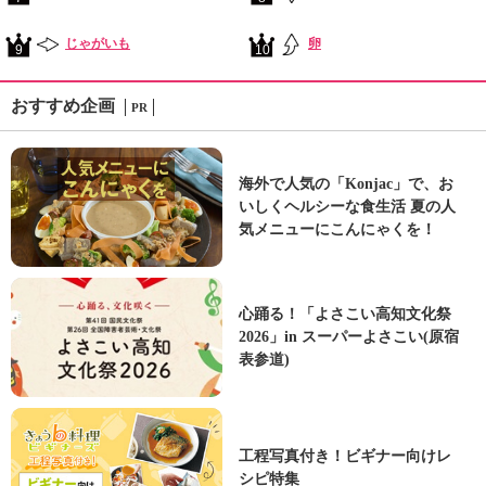
じゃがいも
卵
9
10
おすすめ企画
PR
海外で人気の「Konjac」で、お
いしくヘルシーな食生活 夏の人
気メニューにこんにゃくを！
心踊る！「よさこい高知文化祭
2026」in スーパーよさこい(原宿
表参道)
工程写真付き！ビギナー向けレ
シピ特集