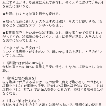
ればでき上がり。冷蔵庫に入れて保存し、使うときに混ぜて、6か月
を目安に使いきる。
★常温におくときは直射日光を避ける。
★残った塩麹に新しいものを足すのは避け、そのつど使いきる。混
ぜるときは清潔なスプーンやへらを使う。
★長期間保存したい場合は冷凍庫に入れ、麹を眠らせて保存するの
がおすすめ。冷蔵庫に長くおくと、徐々に発酵が進み、みそのよう
な風味になってしまう。
《でき上がりの目安は？》
ツンとくる塩辛さがやわらいで、ほのかな甘みを感じ、とろみがつ
いてくればOk。
1.《調理には食材の10％を》
食材の重さの約10％の重量を目安に使う。ちなみに塩麹大さじ1は約
20g。
2.《調味は塩の倍量を》
塩を塩麹で代用する場合は、塩の倍量（例えば塩小さじ1の代わりに
塩麹小さじ2）が調味の目安。紹介した塩麹の塩分は約13％。これは
塩麹小さじ1（約7g）で約1gの塩分となるので、摂取する塩分量は少
なくなる。
3.《甘み・油は控えめに》
食材のうまみや甘みを引き出す効果があるので、砂糖や油の使用量