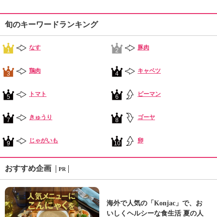
旬のキーワードランキング
なす
豚肉
1
2
鶏肉
キャベツ
3
4
トマト
ピーマン
5
6
きゅうり
ゴーヤ
7
8
じゃがいも
卵
9
10
おすすめ企画
PR
海外で人気の「Konjac」で、お
いしくヘルシーな食生活 夏の人