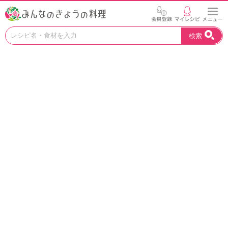
お
検索
い
し
い
レ
シ
ピ
を
見
つ
け
よ
う
。
N
H
K
エ
デ