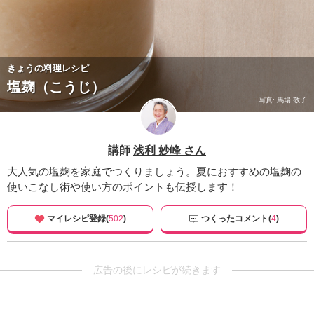
きょうの料理レシピ
塩麹（こうじ）
写真: 馬場 敬子
講師
浅利 妙峰 さん
大人気の塩麹を家庭でつくりましょう。夏におすすめの塩麹の
使いこなし術や使い方のポイントも伝授します！
マイレシピ登録(
502
)
つくったコメント(
4
)
広告の後にレシピが続きます