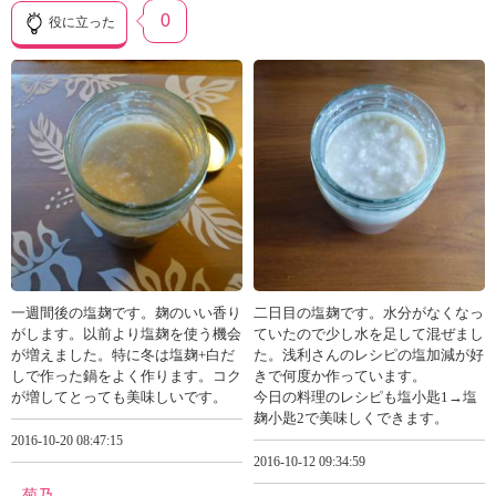
0
役に立った
一週間後の塩麹です。麹のいい香り
二日目の塩麹です。水分がなくなっ
がします。以前より塩麹を使う機会
ていたので少し水を足して混ぜまし
が増えました。特に冬は塩麹+白だ
た。浅利さんのレシピの塩加減が好
しで作った鍋をよく作ります。コク
きで何度か作っています。
が増してとっても美味しいです。
今日の料理のレシピも塩小匙1→塩
麹小匙2で美味しくできます。
2016-10-20 08:47:15
2016-10-12 09:34:59
菊乃