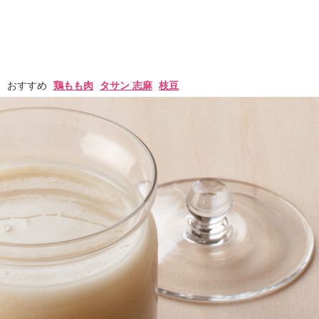
おすすめ
鶏もも肉
タサン 志麻
枝豆