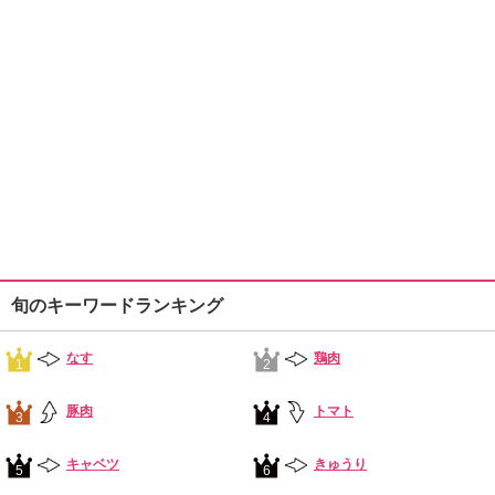
旬のキーワードランキング
なす
鶏肉
1
2
豚肉
トマト
3
4
キャベツ
きゅうり
5
6