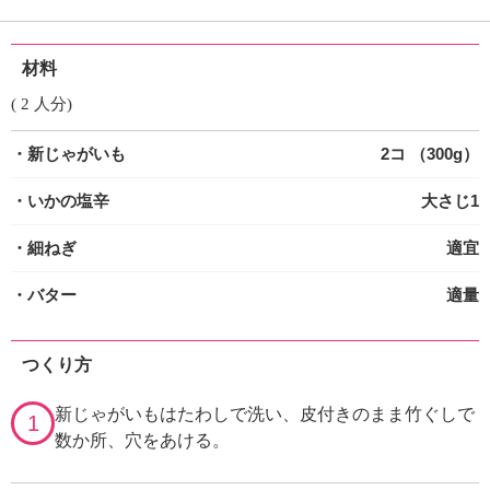
材料
( 2 人分)
・新じゃがいも
2コ （300g）
・いかの塩辛
大さじ1
・細ねぎ
適宜
・バター
適量
つくり方
新じゃがいもはたわしで洗い、皮付きのまま竹ぐしで
1
数か所、穴をあける。