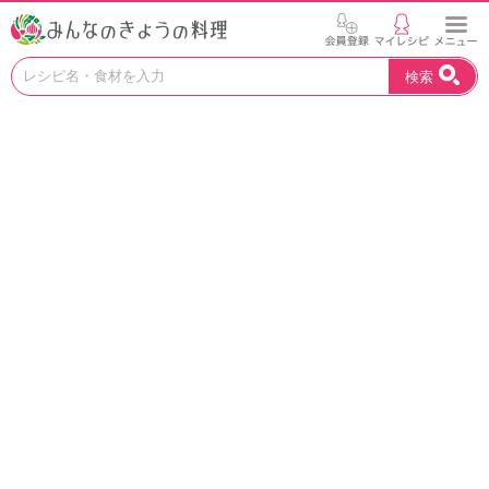
お
検索
い
し
い
レ
シ
ピ
を
見
つ
け
よ
う
。
N
H
K
エ
デ