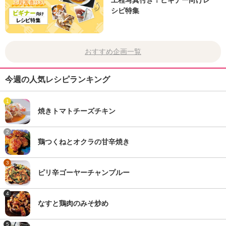
工程写真付き！ビギナー向けレ
シピ特集
おすすめ企画一覧
今週の人気レシピランキング
1
焼きトマトチーズチキン
2
鶏つくねとオクラの甘辛焼き
3
ピリ辛ゴーヤーチャンプルー
4
なすと鶏肉のみそ炒め
5