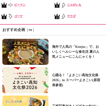
ピーマン
じゃがいも
7
8
ゴーヤ
サラダ
9
10
おすすめ企画
PR
海外で人気の「Konjac」で、お
いしくヘルシーな食生活 夏の人
気メニューにこんにゃくを！
心踊る！「よさこい高知文化祭
2026」in スーパーよさこい(原宿
表参道)