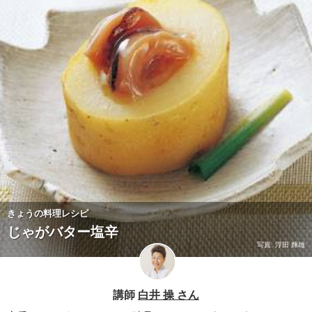
きょうの料理レシピ
じゃがバター塩辛
写真: 浮田 輝雄
講師
白井 操 さん