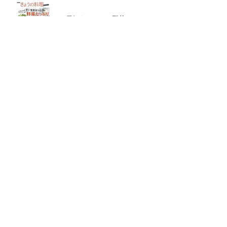
元気なシニアの野菜たっぷり
たんぱく質も 2品献立
これならできる!
ハツ江おばあちゃんの人気お弁当
ハツ江おばあちゃんの
電子レンジでラクラクごはん
ページトップへ
ヘルプ
ご意見お問い合わせ
ご利用にあたって