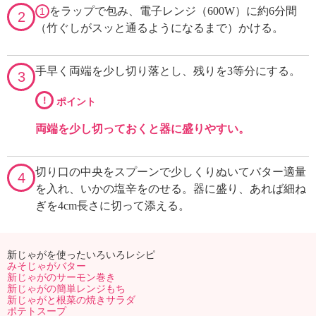
をラップで包み、電子レンジ（600W）に約6分間
1
2
（竹ぐしがスッと通るようになるまで）かける。
手早く両端を少し切り落とし、残りを3等分にする。
3
!
ポイント
両端を少し切っておくと器に盛りやすい。
切り口の中央をスプーンで少しくりぬいてバター適量
4
を入れ、いかの塩辛をのせる。器に盛り、あれば細ね
ぎを4cm長さに切って添える。
新じゃがを使ったいろいろレシピ
みそじゃがバター
新じゃがのサーモン巻き
新じゃがの簡単レンジもち
新じゃがと根菜の焼きサラダ
ポテトスープ