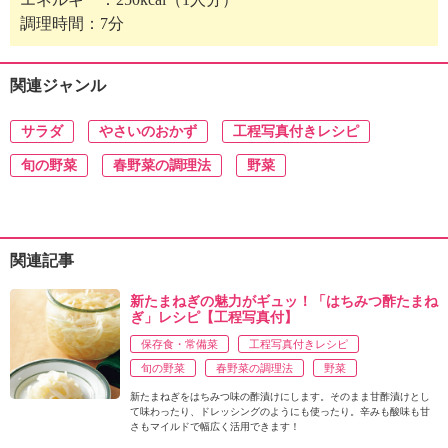
調理時間：7分
関連ジャンル
サラダ
やさいのおかず
工程写真付きレシピ
旬の野菜
春野菜の調理法
野菜
関連記事
新たまねぎの魅力がギュッ！「はちみつ酢たまね
ぎ」レシピ【工程写真付】
保存食・常備菜
工程写真付きレシピ
旬の野菜
春野菜の調理法
野菜
新たまねぎをはちみつ味の酢漬けにします。そのまま甘酢漬けとし
て味わったり、ドレッシングのようにも使ったり。辛みも酸味も甘
さもマイルドで幅広く活用できます！