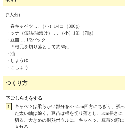
(2人分)
・春キャベツ … （小）1/4コ（300g）
・ツナ（缶詰/油漬け） … （小）1缶（70g）
・豆苗 … 1/2パック
＊根元を切り落として約50g。
・油
・しょうゆ
・こしょう
つくり方
下ごしらえをする
キャベツは柔らかい部分を3～4cm四方にちぎり、残っ
た太い軸は除く。豆苗は根を切り落とし、3cm長さに
切る。大きめの耐熱ボウルに、キャベツ、豆苗の順に
入れる。