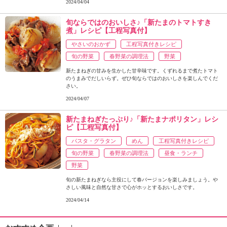
2024/04/04
旬ならではのおいしさ♪「新たまのトマトすき
煮」レシピ【工程写真付】
やさいのおかず
工程写真付きレシピ
旬の野菜
春野菜の調理法
野菜
新たまねぎの甘みを生かした甘辛味です。くずれるまで煮たトマト
のうまみでだしいらず。ぜひ旬ならではのおいしさを楽しんでくだ
さい。
2024/04/07
新たまねぎたっぷり♪「新たまナポリタン」レシ
ピ【工程写真付】
パスタ・グラタン
めん
工程写真付きレシピ
旬の野菜
春野菜の調理法
昼食・ランチ
野菜
旬の新たまねぎなら主役にして春バージョンを楽しみましょう。や
さしい風味と自然な甘さで心がホッとするおいしさです。
2024/04/14