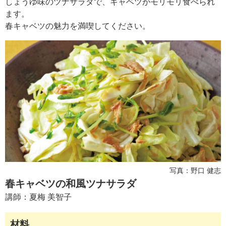
しょうゆ味のツナサラダで、キャベツがモリモリ食べられ
ュ
ケ
ます。
ー
春キャベツの魅力を満喫してください。
シ
ョ
ナ
ル
「
み
ん
な
の
き
ょ
う
の
写真：野口 健志
料
理
春キャベツの和風ツナサラダ
」
講師：
夏梅 美智子
材料