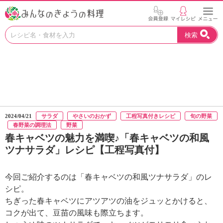
お
検索
い
し
い
レ
シ
ピ
を
見
2024/04/21
サラダ
やさいのおかず
工程写真付きレシピ
旬の野菜
つ
春野菜の調理法
野菜
け
春キャベツの魅力を満喫♪「春キャベツの和風
よ
ツナサラダ」レシピ【工程写真付】
う
。
N
今回ご紹介するのは「春キャベツの和風ツナサラダ」のレ
H
シピ。
K
ちぎった春キャベツにアツアツの油をジュッとかけると、
エ
コクが出て、豆苗の風味も際立ちます。
デ