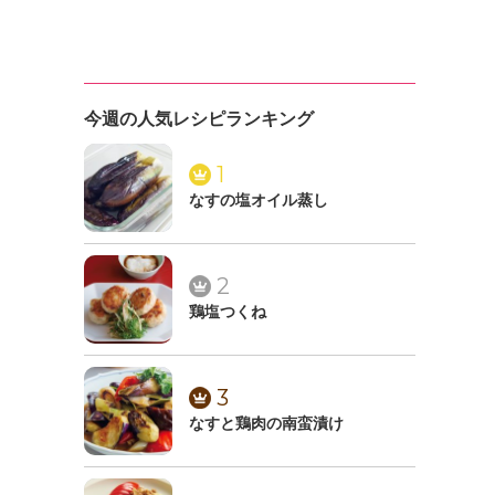
今週の人気レシピランキング
1
なすの塩オイル蒸し
2
鶏塩つくね
3
なすと鶏肉の南蛮漬け