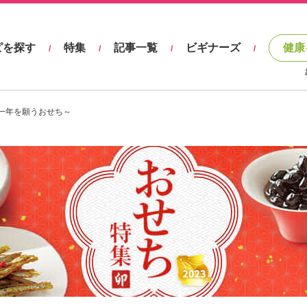
ピを探す
特集
記事一覧
ビギナーズ
健康
/
/
/
/
な一年を願うおせち～