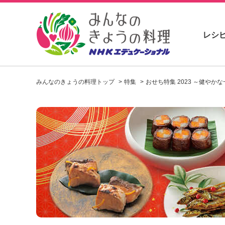
レシ
お
い
みんなのきょうの料理トップ
特集
おせち特集 2023 ～健やか
し
い
レ
シ
ピ
を
見
つ
け
よ
う
。
N
H