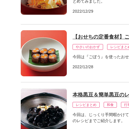
とめてみました。
」
2022/12/29
【おせちの定番食材】ご
やさいのおかず
レシピまと
今回は『ごぼう』を使ったおせ
2022/12/28
本格黒豆＆簡単黒豆の
レシピまとめ
和食
行
今回は、じっくり手間暇かけて
のレシピまでご紹介します。