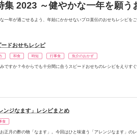
集 2023 ～健やかな一年を願
な一年が過ごせるよう、年始にかかせないプロ直伝のおせちレシピをご
ピードおせちレシピ
め
和食
時短
行事食
魚介のおかず
みですか？今からでも十分間に合うスピードおせちのレシピをえりすぐ
レンジなます」レシピまとめ
事食
お正月の酢の物「なます」。今回はひと味違う「アレンジなます」のレ