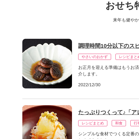
おせち特
K
エ
デ
来年も健やか
ュ
ケ
ー
シ
調理時間10分以下のス
ョ
ナ
やさいのおかず
レシピまと
ル
お正月を迎える準備はもうお済
「
介します。
み
ん
2022/12/30
な
の
き
ょ
たっぷりつくって♪「ア
う
の
レシピまとめ
和食
行
料
シンプルな食材でつくる定番の
理