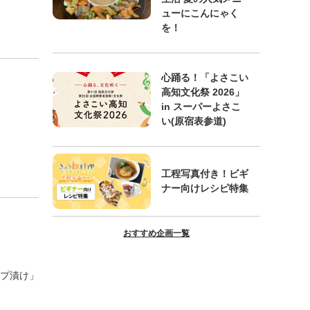
ューにこんにゃく
を！
心踊る！「よさこい
高知文化祭 2026」
in スーパーよさこ
い(原宿表参道)
工程写真付き！ビギ
ナー向けレシピ特集
おすすめ企画一覧
プ漬け」