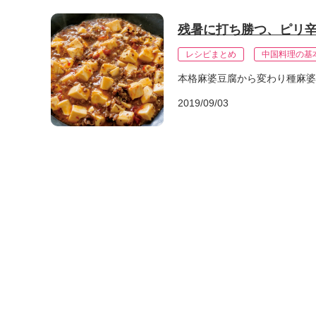
残暑に打ち勝つ、ピリ
レシピまとめ
中国料理の基
本格麻婆豆腐から変わり種麻婆
2019/09/03