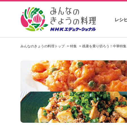
レシ
お
い
みんなのきょうの料理トップ
特集
残暑を乗り切ろう！中華特集
し
い
レ
シ
ピ
を
見
つ
け
よ
う
。
N
H