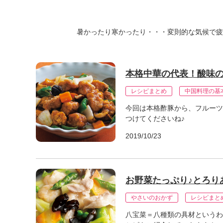
K
エ
デ
暑かったり寒かったり・・・変則的な気候で疲
ュ
ケ
ー
シ
本格中華の代表！酸味
ョ
ナ
レシピまとめ
中国料理の基
ル
今回は本格酢豚から、フルーツ
「
つけてくださいね♪
み
ん
2019/10/23
な
の
き
ょ
お野菜たっぷり♪とろり
う
の
やさいのおかず
レシピまと
料
八宝菜＝八種類の具材というわ
理