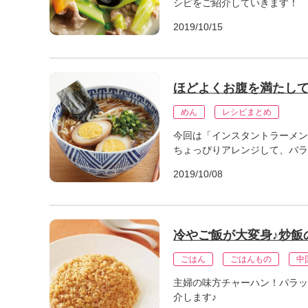
シピをご紹介していきます！
」
2019/10/15
ほどよくお腹を満たして
めん
レシピまとめ
今回は「インスタントラーメン
ちょっぴりアレンジして、バラ
2019/10/08
冷やご飯が大変身♪炒飯
ごはん
ごはんもの
中
主婦の味方チャーハン！パラッ
介します♪