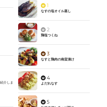
1
なすの塩オイル蒸し
2
鶏塩つくね
3
なすと鶏肉の南蛮漬け
4
紹介しま
よだれなす
5