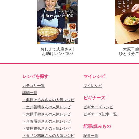
おしえて志麻さん!
大原千鶴
お助けレシピ100
ひとり分ご
レシピを探す
マイレシピ
カテゴリ一覧
マイレシピ
講師一覧
ビギナーズ
・栗原はるみさんの人気レシピ
・土井善晴さんの人気レシピ
ビギナーズレシピ
・大原千鶴さんの人気レシピ
ビギナーズ記事一覧
・斉藤辰夫さんの人気レシピ
記事/読みもの
・笠原将弘さんの人気レシピ
・タサン志麻さんの人気レシピ
記事一覧