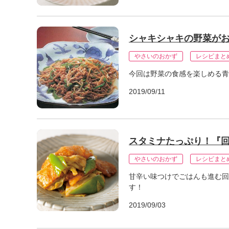
シャキシャキの野菜が
やさいのおかず
レシピまと
今回は野菜の食感を楽しめる青
2019/09/11
スタミナたっぷり！『
やさいのおかず
レシピまと
甘辛い味つけでごはんも進む回
す！
2019/09/03