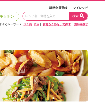
新規会員登録
マイレシピ
キッチン
検索
すすめキーワード
ひき肉
枝豆
|
食材をきめないで探す
|
講師を探す