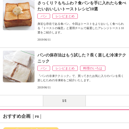
さっくり？もちふわ？食パンを手に入れたら食べ
たいおいしいトーストレシピ10選
パン
レシピまとめ
身近な存在である食パン。今回はトーストをよりおいしく食べられ
る『トーストの極意』と運用チームで厳選したアレンジトースト10
選をご紹介します。
2019/06/11
パンの保存法はもう試した？長く楽しむ冷凍テク
ニック
パン
レシピまとめ
料理のいろは
『パンの冷凍テクニック』で、買ってきたお気に入りのパンを長く
楽しむための冷凍術をご紹介いたします。
2019/06/11
1/1
おすすめ企画
PR