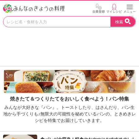
お
検索
い
し
い
レ
シ
ピ
を
見
つ
け
よ
う
焼きたて＆つくりたてをおいしく食べよう！パン特集
。
N
みんなが大好きな『パン』。トーストしたり、はさんだり、パン生
H
地から手づくりも♪無限大の可能性を秘めているパンの、ときめきレ
K
シピを特集でお届けしていきます。
エ
デ