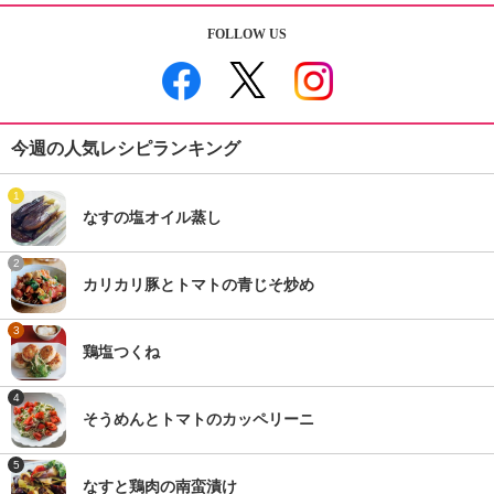
FOLLOW US
今週の人気レシピランキング
1
なすの塩オイル蒸し
2
カリカリ豚とトマトの青じそ炒め
3
鶏塩つくね
4
そうめんとトマトのカッペリーニ
5
なすと鶏肉の南蛮漬け