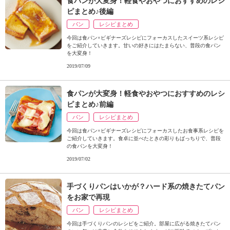
食パンが大変身！軽食やおやつにおすすめのレシ
ュ
ピまとめ♪後編
ケ
ー
パン
レシピまとめ
シ
今回は食パン×ビギナーズレシピにフォーカスしたスイーツ系レシピ
ョ
をご紹介していきます。甘いの好きにはたまらない、普段の食パン
を大変身！
ナ
ル
2019/07/09
「
み
食パンが大変身！軽食やおやつにおすすめのレシ
ん
ピまとめ♪前編
な
パン
レシピまとめ
の
き
今回は食パン×ビギナーズレシピにフォーカスしたお食事系レシピを
ご紹介していきます。食卓に並べたときの彩りもばっちりで、普段
ょ
の食パンを大変身！
う
2019/07/02
の
料
理
手づくりパンはいかが？ハード系の焼きたてパン
」
をお家で再現
パン
レシピまとめ
今回は手づくりパンのレシピをご紹介。部屋に広がる焼きたてパン