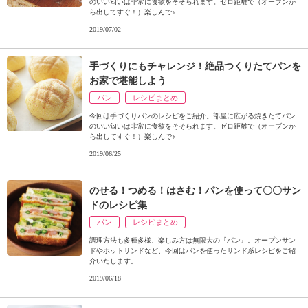
のいい匂いは非常に食欲をそそられます。ゼロ距離で（オーブンか
ら出してすぐ！）楽しんで♪
2019/07/02
手づくりにもチャレンジ！絶品つくりたてパンを
お家で堪能しよう
パン
レシピまとめ
今回は手づくりパンのレシピをご紹介。部屋に広がる焼きたてパン
のいい匂いは非常に食欲をそそられます。ゼロ距離で（オーブンか
ら出してすぐ！）楽しんで♪
2019/06/25
のせる！つめる！はさむ！パンを使って〇〇サン
ドのレシピ集
パン
レシピまとめ
調理方法も多種多様、楽しみ方は無限大の『パン』。オープンサン
ドやホットサンドなど、今回はパンを使ったサンド系レシピをご紹
介いたします。
2019/06/18