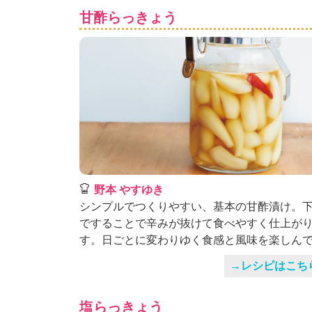
K
甘酢らっきょう
エ
デ
ュ
ケ
ー
シ
ョ
ナ
ル
「
み
ん
野本 やすゆき
な
シンプルでつくりやすい、基本の甘酢漬け。
の
ですることで辛みが抜けて食べやすく仕上が
き
す。日ごとに変わりゆく食感と風味を楽しん
ょ
う
→レシピはこち
の
料
理
塩らっきょう