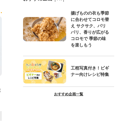
揚げものの衣も季節
に合わせてコロモ替
え サクサク、パリ
パリ、香りが広がる
コロモで 季節の味
を楽しもう
工程写真付き！ビギ
ナー向けレシピ特集
ま
おすすめ企画一覧