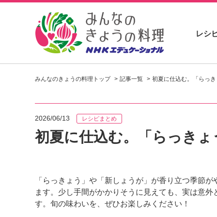
レシ
お
い
みんなのきょうの料理トップ
記事一覧
初夏に仕込む。「らっき
し
い
レ
シ
2026/06/13
レシピまとめ
ピ
を
初夏に仕込む。「らっきょ
見
つ
け
よ
「らっきょう」や「新しょうが」が香り立つ季節が
う
ます。少し手間がかかりそうに見えても、実は意外
。
N
す。旬の味わいを、ぜひお楽しみください！
H