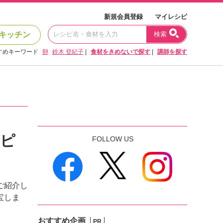
新規会員登録
マイレシピ
キッチン
検索
すめキーワード
卵
鈴木 登紀子
|
食材をきめないで探す
|
講師を探す
シピ
FOLLOW US
ご紹介し
宝しま
おすすめ企画
PR