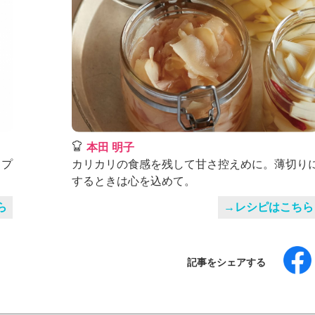
本田 明子
ップ
カリカリの食感を残して甘さ控えめに。薄切り
するときは心を込めて。
ら
→レシピはこちら
記事をシェアする