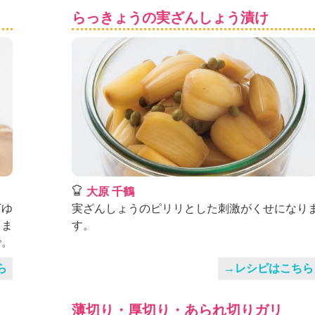
らっきょうの実ざんしょう漬け
大原 千鶴
下ゆ
実ざんしょうのピリリとした刺激がくせになり
りま
す。
で。
ら
→レシピはこちら
薄切り・厚切り・あられ切りガリ