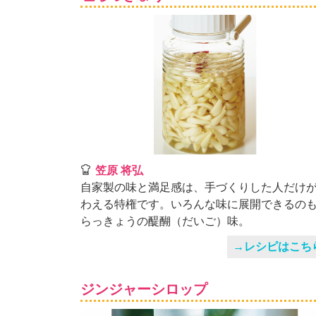
」
笠原 将弘
自家製の味と満足感は、手づくりした人だけ
わえる特権です。いろんな味に展開できるの
らっきょうの醍醐（だいご）味。
→レシピはこち
ジンジャーシロップ