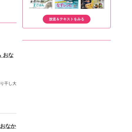
放送＆テキストをみる
 おな
り干し大
 おなか