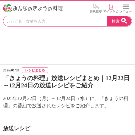
お
検索
い
し
い
レ
シ
ピ
を
見
2026/01/08
レシピまとめ
つ
「きょうの料理」放送レシピまとめ｜12月22日
け
～12月24日の放送レシピをご紹介
よ
う
。
2025年12月22日（月）～12月24日（水）に、「きょうの料
N
理」の番組で放送されたレシピをご紹介します。
H
K
エ
放送レシピ
デ