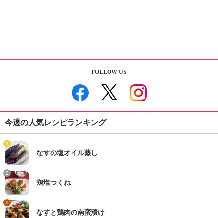
FOLLOW US
今週の人気レシピランキング
1
なすの塩オイル蒸し
2
鶏塩つくね
3
なすと鶏肉の南蛮漬け