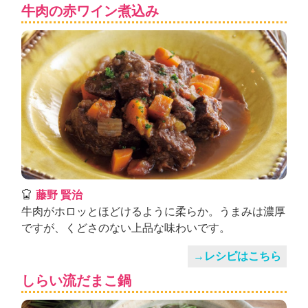
ュ
牛肉の赤ワイン煮込み
ケ
ー
シ
ョ
ナ
ル
「
み
ん
な
の
き
ょ
藤野 賢治
う
牛肉がホロッとほどけるように柔らか。うまみは濃厚
の
ですが、くどさのない上品な味わいです。
料
理
→レシピはこちら
」
しらい流だまこ鍋