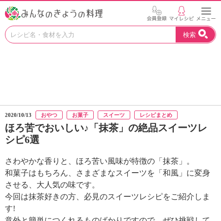
お
検索
い
し
い
レ
シ
ピ
を
見
2020/10/13
おやつ
お菓子
スイーツ
レシピまとめ
つ
ほろ苦でおいしい♪「抹茶」の絶品スイーツレ
け
シピ6選
よ
う
。
さわやかな香りと、ほろ苦い風味が特徴の「抹茶」。
N
和菓子はもちろん、さまざまなスイーツを「和風」に変身
H
させる、大人気の味です。
K
今回は抹茶好きの方、必見のスイーツレシピをご紹介しま
エ
す!
デ
意外と簡単につくれるものばかりですので、ぜひ挑戦して