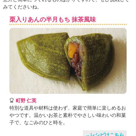
ュ
みてくださいね。
ケ
ー
栗入りあんの半月もち 抹茶風味
シ
ョ
ナ
ル
「
み
ん
な
の
き
ょ
う
の
町野 仁英
料
特別な道具や材料は使わず、家庭で簡単に楽しめるお
理
やつです。温かいお茶と素朴でやさしい味わいの和菓
」
子で、なごみのひと時を。
→レシピはこちら