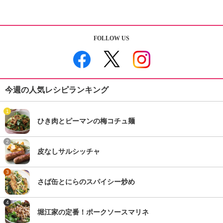
FOLLOW US
今週の人気レシピランキング
1
ひき肉とピーマンの梅コチュ麺
2
皮なしサルシッチャ
3
さば缶とにらのスパイシー炒め
4
堀江家の定番！ポークソースマリネ