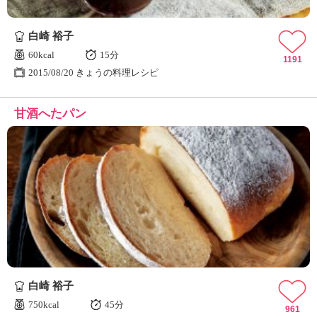
白崎 裕子
60kcal
15分
1191
2015/08/20 きょうの料理レシピ
甘酒へたパン
白崎 裕子
750kcal
45分
961