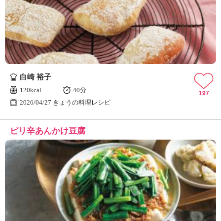
白崎 裕子
120kcal
40分
197
2026/04/27 きょうの料理レシピ
ピリ辛あんかけ豆腐