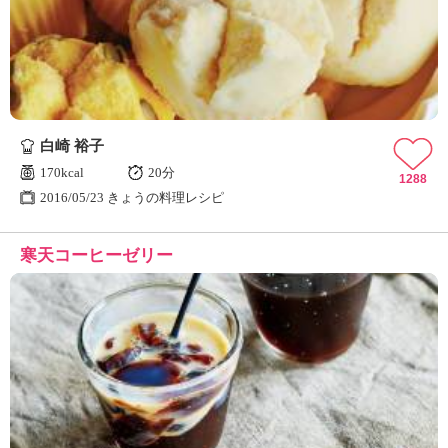
ュ
ケ
ー
シ
ョ
ナ
ル
白崎 裕子
「
み
170kcal
20分
1288
ん
2016/05/23 きょうの料理レシピ
な
の
寒天コーヒーゼリー
き
ょ
う
の
料
理
」