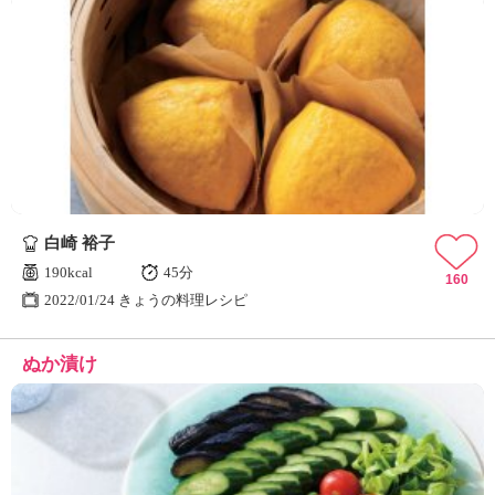
白崎 裕子
190kcal
45分
160
2022/01/24 きょうの料理レシピ
ぬか漬け