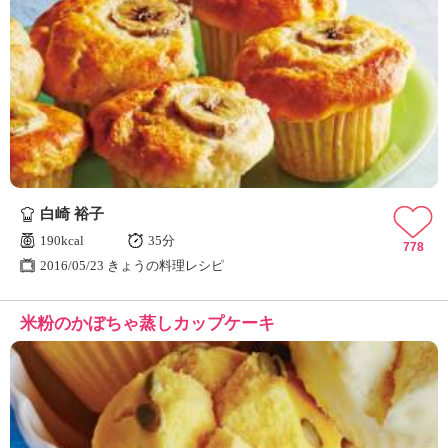
白崎 裕子
190kcal
35分
778
2016/05/23 きょうの料理レシピ
米粉のかぼちゃ蒸しカップケーキ