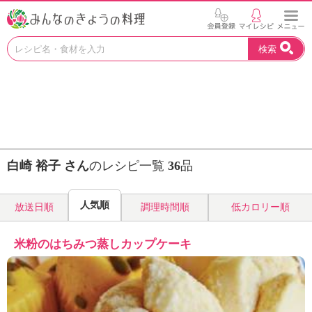
お
検索
い
し
い
レ
シ
ピ
を
見
白崎 裕子 さん
のレシピ一覧
36
品
つ
け
よ
人気順
放送日順
調理時間順
低カロリー順
う
。
N
米粉のはちみつ蒸しカップケーキ
H
K
エ
デ