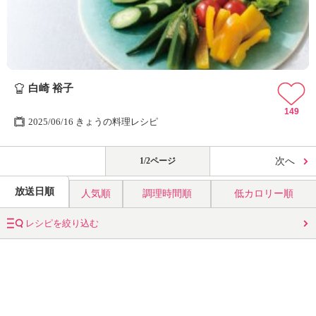
白崎 裕子
149
2025/06/16 きょうの料理レシピ
1/2ページ
次へ
放送日順
人気順
調理時間順
低カロリー順
レシピを絞り込む