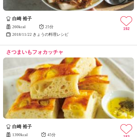
白崎 裕子
260kcal
25分
192
2018/11/22 きょうの料理レシピ
さつまいもフォカッチャ
白崎 裕子
1390kcal
45分
183