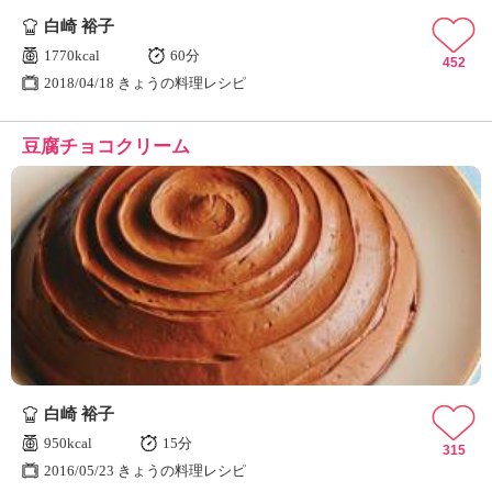
白崎 裕子
1770kcal
60分
452
2018/04/18 きょうの料理レシピ
豆腐チョコクリーム
白崎 裕子
950kcal
15分
315
2016/05/23 きょうの料理レシピ