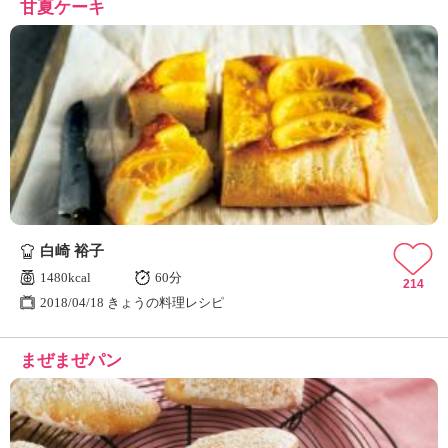
甘夏ケーキ
白崎 裕子
1480kcal
60分
214
2018/04/18 きょうの料理レシピ
まぜまぜパン