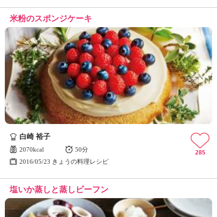
米粉のスポンジケーキ
白崎 裕子
2070kcal
50分
285
2016/05/23 きょうの料理レシピ
塩いか蒸しと蒸しビーフン