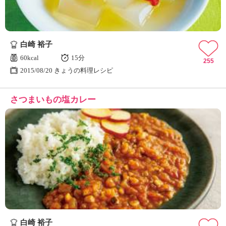
白崎 裕子
60kcal
15分
255
2015/08/20 きょうの料理レシピ
さつまいもの塩カレー
白崎 裕子