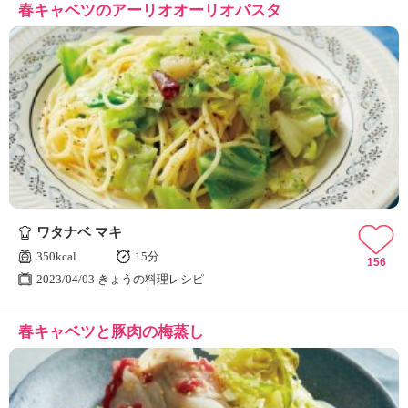
春キャベツのアーリオオーリオパスタ
ワタナベ マキ
350kcal
15分
156
2023/04/03 きょうの料理レシピ
春キャベツと豚肉の梅蒸し