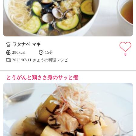
ュ
ケ
ー
シ
ョ
ナ
ル
ワタナベ マキ
「
み
290kcal
15分
8
ん
2023/07/11 きょうの料理レシピ
な
の
とうがんと鶏ささ身のサッと煮
き
ょ
う
の
料
理
」