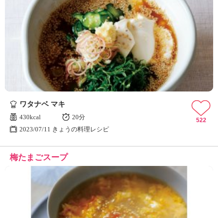
ワタナベ マキ
430kcal
20分
522
2023/07/11 きょうの料理レシピ
梅たまごスープ