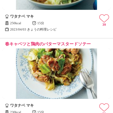
ワタナベ マキ
250kcal
15分
39
2023/04/03 きょうの料理レシピ
春キャベツと鶏肉のバターマスタードソテー
ワタナベ マキ
230kcal
15分