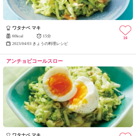
ワタナベ マキ
60kcal
15分
16
2023/04/03 きょうの料理レシピ
アンチョビコールスロー
ワタナベ マキ