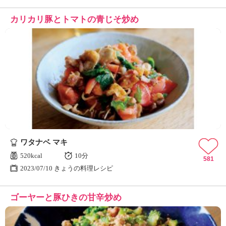
カリカリ豚とトマトの青じそ炒め
ワタナベ マキ
520kcal
10分
581
2023/07/10 きょうの料理レシピ
ゴーヤーと豚ひきの甘辛炒め