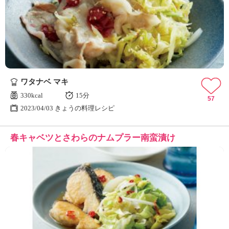
ワタナベ マキ
330kcal
15分
57
2023/04/03 きょうの料理レシピ
春キャベツとさわらのナムプラー南蛮漬け