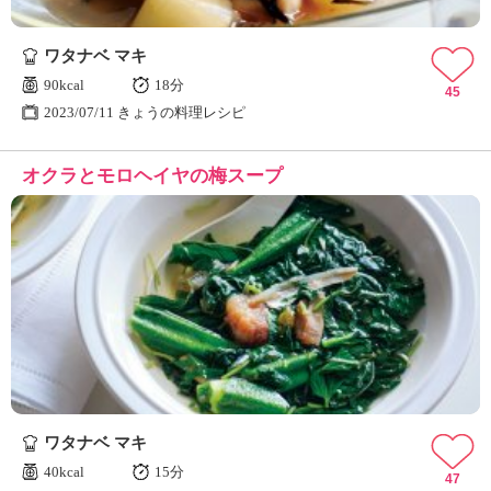
ワタナベ マキ
90kcal
18分
45
2023/07/11 きょうの料理レシピ
オクラとモロヘイヤの梅スープ
ワタナベ マキ
40kcal
15分
47