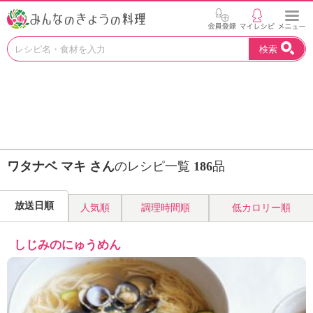
お
検索
い
し
い
レ
シ
ピ
を
見
ワタナベ マキ さん
のレシピ一覧
186
品
つ
け
よ
放送日順
人気順
調理時間順
低カロリー順
う
。
N
しじみのにゅうめん
H
K
エ
デ