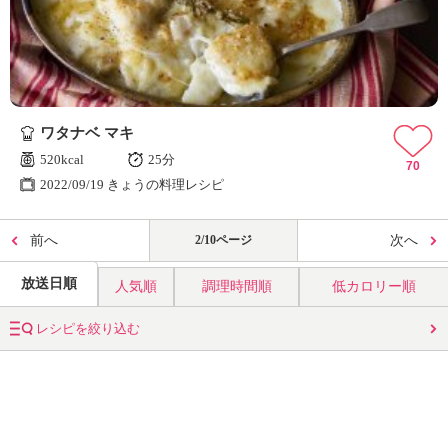
ワタナベ マキ
520kcal
25分
70
2022/09/19 きょうの料理レシピ
前へ
2/10ページ
次へ
放送日順
人気順
調理時間順
低カロリー順
レシピを絞り込む