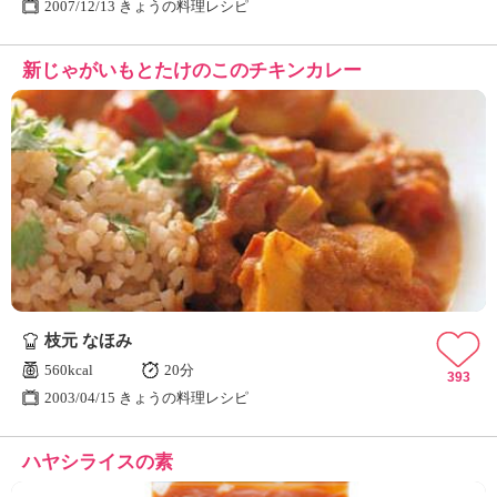
2007/12/13 きょうの料理レシピ
新じゃがいもとたけのこのチキンカレー
枝元 なほみ
560kcal
20分
393
2003/04/15 きょうの料理レシピ
ハヤシライスの素