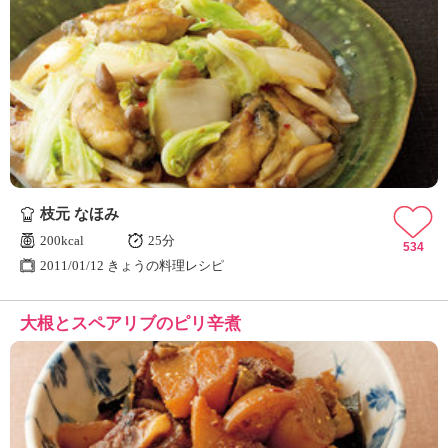
枝元 なほみ
200kcal
25分
534
2011/01/12 きょうの料理レシピ
大根とスペアリブのピリ辛煮