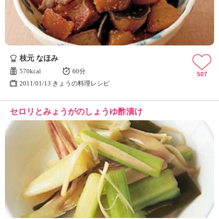
枝元 なほみ
570kcal
60分
507
2011/01/13 きょうの料理レシピ
セロリとみょうがのしょうゆ酢漬け