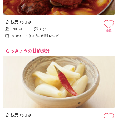
枝元 なほみ
620kcal
30分
441
2010/09/28 きょうの料理レシピ
らっきょうの甘酢漬け
枝元 なほみ