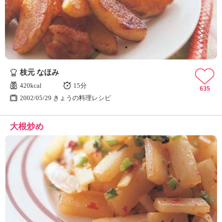
ュ
ケ
ー
シ
ョ
ナ
ル
枝元 なほみ
「
み
420kcal
15分
635
ん
2002/05/29 きょうの料理レシピ
な
の
大根炒め
き
ょ
う
の
料
理
」