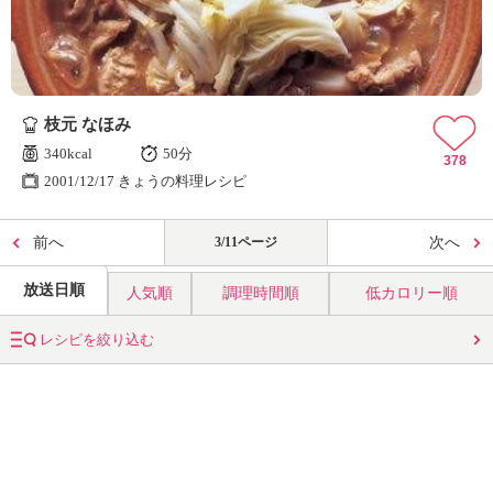
枝元 なほみ
340kcal
50分
378
2001/12/17 きょうの料理レシピ
前へ
3/11ページ
次へ
放送日順
人気順
調理時間順
低カロリー順
レシピを絞り込む