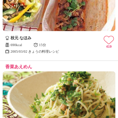
枝元 なほみ
690kcal
15分
419
2005/03/02 きょうの料理レシピ
香菜あえめん