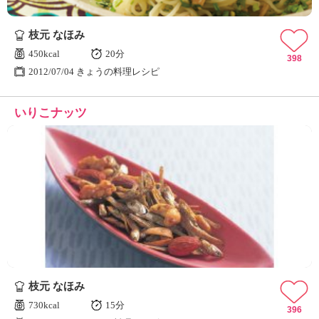
枝元 なほみ
450kcal
20分
398
2012/07/04 きょうの料理レシピ
いりこナッツ
枝元 なほみ
730kcal
15分
396