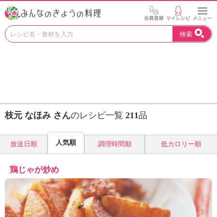
お
検索
い
し
い
レ
シ
ピ
を
見
枝元 なほみ さん
のレシピ一覧
211
品
つ
け
よ
人気順
放送日順
調理時間順
低カロリー順
う
。
N
鶏じゃが炒め
H
K
エ
デ