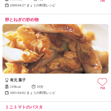
786
2009/04/27 きょうの料理レシピ
卵とねぎの炒め物
有元 葉子
210kcal
10分
758
2001/04/02 きょうの料理レシピ
ミニトマトのパスタ