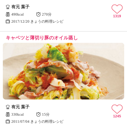
有元 葉子
490kcal
270分
1319
2017/12/20 きょうの料理レシピ
キャベツと薄切り豚のオイル蒸し
有元 葉子
330kcal
15分
1245
2011/07/04 きょうの料理レシピ