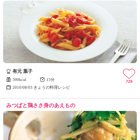
有元 葉子
590kcal
15分
729
2010/08/03 きょうの料理レシピ
みつばと鶏ささ身のあえもの