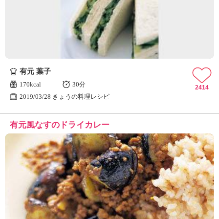
ュ
ケ
ー
シ
ョ
ナ
ル
有元 葉子
「
み
170kcal
30分
2414
ん
2019/03/28 きょうの料理レシピ
な
の
有元風なすのドライカレー
き
ょ
う
の
料
理
」