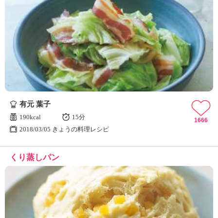
有元 葉子
190kcal
15分
1666
2018/03/05 きょうの料理レシピ
くり蒸しパン