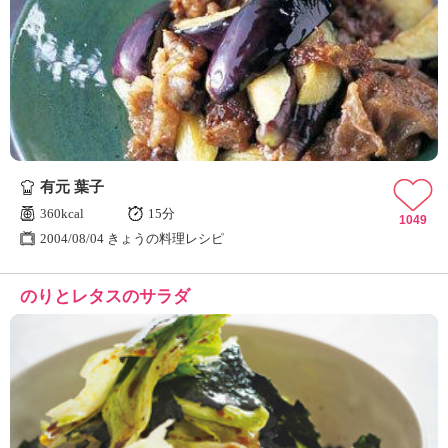
有元 葉子
360kcal
15分
1049
2004/08/04 きょうの料理レシピ
のりとレタスのサラダ