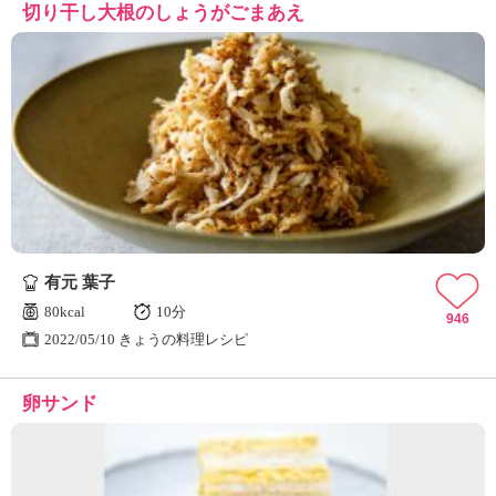
切り干し大根のしょうがごまあえ
有元 葉子
80kcal
10分
946
2022/05/10 きょうの料理レシピ
卵サンド