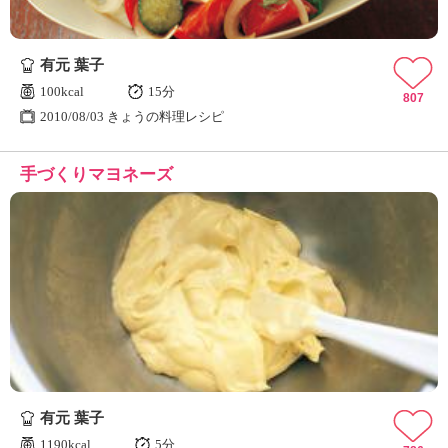
有元 葉子
100kcal
15分
807
2010/08/03 きょうの料理レシピ
手づくりマヨネーズ
有元 葉子
1190kcal
5分