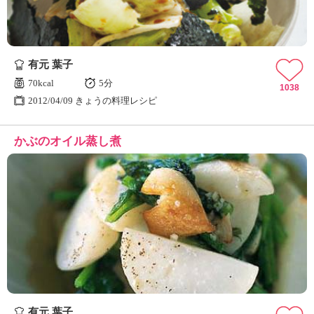
有元 葉子
70kcal
5分
1038
2012/04/09 きょうの料理レシピ
かぶのオイル蒸し煮
有元 葉子