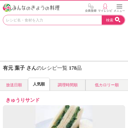
お
検索
い
し
い
レ
シ
ピ
を
見
有元 葉子 さん
のレシピ一覧
178
品
つ
け
よ
人気順
放送日順
調理時間順
低カロリー順
う
。
N
きゅうりサンド
H
K
エ
デ