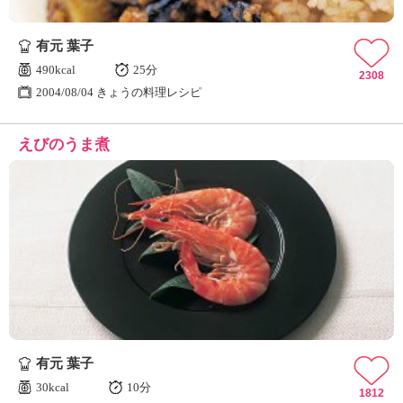
有元 葉子
490kcal
25分
2308
2004/08/04 きょうの料理レシピ
えびのうま煮
有元 葉子
30kcal
10分
1812