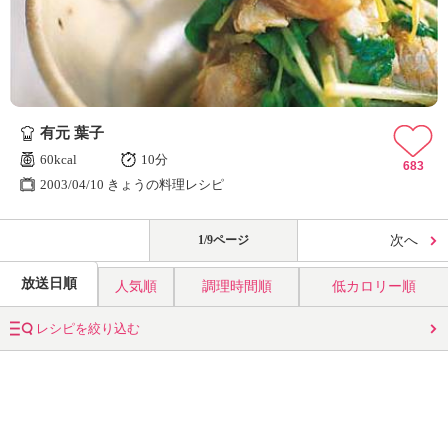
有元 葉子
60kcal
10分
683
2003/04/10 きょうの料理レシピ
1/9ページ
次へ
放送日順
人気順
調理時間順
低カロリー順
レシピを絞り込む