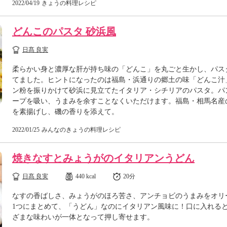
2022/04/19
きょうの料理レシピ
どんこのパスタ 砂浜風
日髙 良実
柔らかい身と濃厚な肝が持ち味の「どんこ」を丸ごと生かし、パス
てました。ヒントになったのは福島・浜通りの郷土の味「どんこ汁
ン粉を振りかけて砂浜に見立てたイタリア・シチリアのパスタ。パ
ープを吸い、うまみを余すことなくいただけます。福島・相馬名産
を素揚げし、磯の香りを添えて。
2022/01/25
みんなのきょうの料理レシピ
焼きなすとみょうがのイタリアンうどん
日髙 良実
440 kcal
20分
なすの香ばしさ、みょうがのほろ苦さ、アンチョビのうまみをオリ
1つにまとめて、「うどん」なのにイタリアン風味に！口に入れる
ざまな味わいが一体となって押し寄せます。