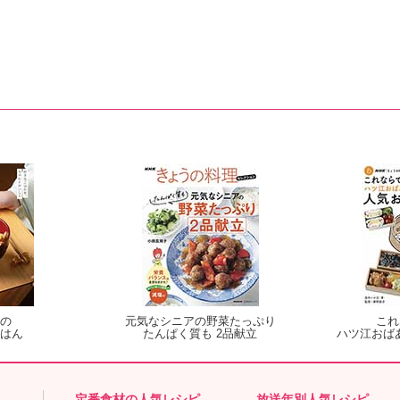
の
元気なシニアの野菜たっぷり
これ
はん
たんぱく質も 2品献立
ハツ江おば
定番食材の人気レシピ
放送年別人気レシピ