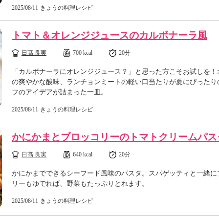
2025/08/11
きょうの料理レシピ
トマト＆オレンジジュースのカルボナーラ風
日髙 良実
700 kcal
20分
「カルボナーラにオレンジジュース？」と思った方こそお試しを！
の爽やかな酸味、ランチョンミートの軽い口当たりが夏にぴったり
フのアイデアが詰まった一皿。
2025/08/11
きょうの料理レシピ
かにかまとブロッコリーのトマトクリームパス
日髙 良実
640 kcal
20分
かにかまでできるシーフード風味のパスタ。スパゲッティと一緒に
リーもゆでれば、野菜もたっぷりとれます。
2025/08/11
きょうの料理レシピ