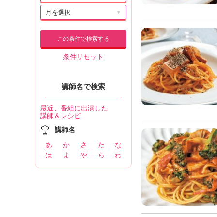
▼
この条件で検索する
条件リセット
講師名で検索
最近、番組に出演した
講師＆レシピ
講師名
あ
か
さ
た
な
は
ま
や
ら
わ