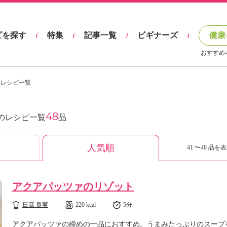
ピを探す
特集
記事一覧
ビギナーズ
健康
/
/
/
/
おすすめ
理レシピ一覧
48
のレシピ一覧
品
人気順
41 〜48 品を表
アクアパッツァのリゾット
日髙 良実
220 kcal
5分
アクアパッツァの締めの一品におすすめ。うまみたっぷりのスープ