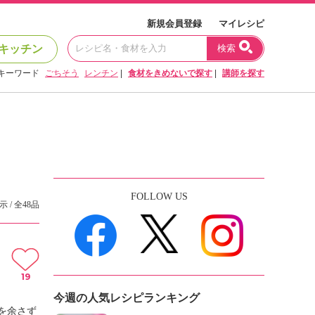
新規会員登録
マイレシピ
キッチン
検索
キーワード
ごちそう
レンチン
|
食材をきめないで探す
|
講師を探す
FOLLOW US
示 / 全48品
19
今週の人気レシピランキング
を余さず