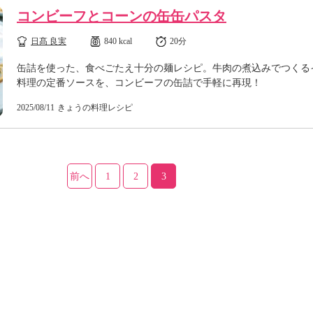
コンビーフとコーンの缶缶パスタ
日髙 良実
840 kcal
20分
缶詰を使った、食べごたえ十分の麺レシピ。牛肉の煮込みでつくる
料理の定番ソースを、コンビーフの缶詰で手軽に再現！
2025/08/11
きょうの料理レシピ
前へ
1
2
3