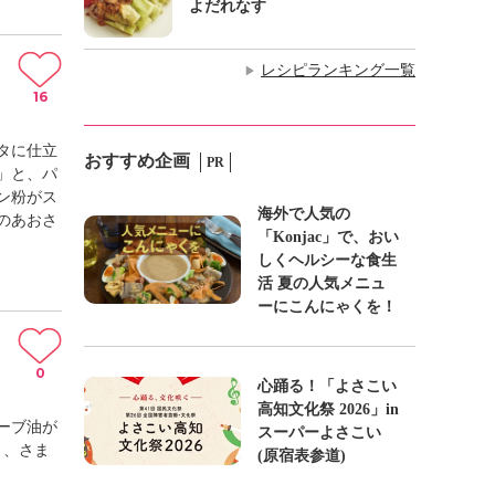
よだれなす
レシピランキング一覧
▶
16
タに仕立
おすすめ企画
PR
」と、パ
ン粉がス
海外で人気の
のあおさ
「Konjac」で、おい
しくヘルシーな食生
活 夏の人気メニュ
ーにこんにゃくを！
0
心踊る！「よさこい
高知文化祭 2026」in
ーブ油が
スーパーよさこい
と、さま
(原宿表参道)