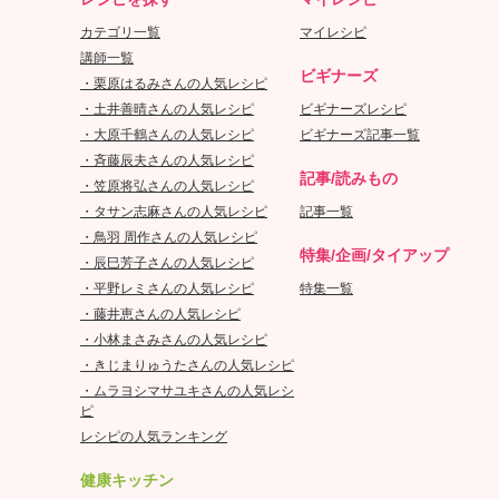
カテゴリ一覧
マイレシピ
講師一覧
ビギナーズ
・栗原はるみさんの人気レシピ
・土井善晴さんの人気レシピ
ビギナーズレシピ
・大原千鶴さんの人気レシピ
ビギナーズ記事一覧
・斉藤辰夫さんの人気レシピ
記事/読みもの
・笠原将弘さんの人気レシピ
・タサン志麻さんの人気レシピ
記事一覧
・鳥羽 周作さんの人気レシピ
特集/企画/タイアップ
・辰巳芳子さんの人気レシピ
・平野レミさんの人気レシピ
特集一覧
・藤井恵さんの人気レシピ
・小林まさみさんの人気レシピ
・きじまりゅうたさんの人気レシピ
・ムラヨシマサユキさんの人気レシ
ピ
レシピの人気ランキング
健康キッチン