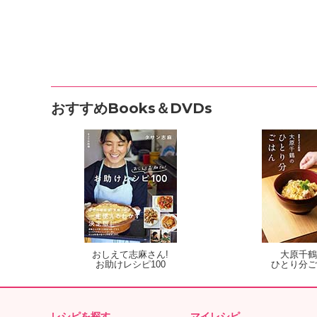
おすすめBooks＆DVDs
おしえて志麻さん!
大原千鶴
お助けレシピ100
ひとり分ご
レシピを探す
マイレシピ