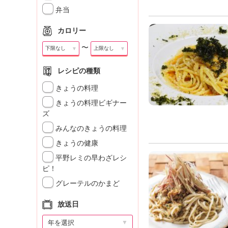
」
弁当
カロリー
〜
▼
▼
レシピの種類
きょうの料理
きょうの料理ビギナー
ズ
みんなのきょうの料理
きょうの健康
平野レミの早わざレシ
ピ！
グレーテルのかまど
放送日
▼