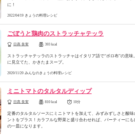
に！
2022/04/19
きょうの料理レシピ
ごぼうと鶏肉のストラッチャテッラ
日髙 良実
393 kcal
ストラッチャテッラのストラッチャはイタリア語で“ボロ布”の意味
に見立てた、かきたまスープ。
2020/11/20
みんなのきょうの料理レシピ
ミニトマトのタルタルディップ
日髙 良実
810 kcal
10分
定番のタルタルソースにミニトマトを加えて、みずみずしさと酸味
ントをプラス！カラフルな野菜と盛り合わせれば、パーティーにも
の一皿になります。