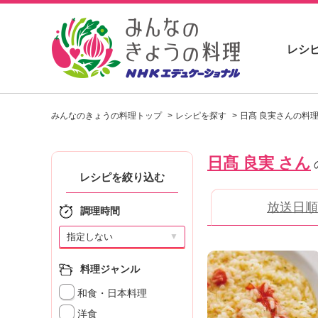
レシ
お
い
みんなのきょうの料理トップ
レシピを探す
日髙 良実さんの料
し
い
レ
日髙 良実 さん
シ
ピ
レシピを絞り込む
を
放送日順
見
調理時間
つ
け
▼
よ
う
料理ジャンル
。
和食・日本料理
N
H
洋食