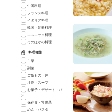
K
中国料理
エ
フランス料理
デ
ュ
イタリア料理
ケ
韓国・朝鮮料理
ー
シ
エスニック料理
ョ
そのほかの料理
ナ
ル
料理種別
「
み
主菜
ん
副菜
な
ご飯もの・丼
の
き
汁物・スープ
ょ
お菓子・デザート・パ
う
ン
の
保存食・常備菜
料
理
めん・パスタ