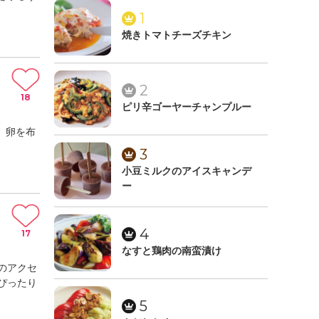
1
焼きトマトチーズチキン
2
18
ピリ辛ゴーヤーチャンプルー
。卵を布
3
小豆ミルクのアイスキャンデ
ー
4
17
なすと鶏肉の南蛮漬け
のアクセ
ぴったり
5