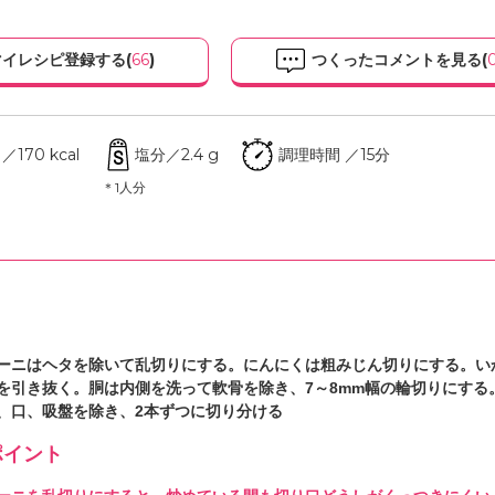
イレシピ登録する(
66
)
つくったコメントを見る(
170 kcal
塩分／2.4 g
調理時間 ／15分
＊1人分
ーニはヘタを除いて乱切りにする。にんにくは粗みじん切りにする。い
を引き抜く。胴は内側を洗って軟骨を除き、7～8mm幅の輪切りにする
、口、吸盤を除き、2本ずつに切り分ける
イント