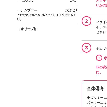
・にんにく
1かけ
ズッキ
いかの
・ナムプラー
大さじ1
＊なければ塩小さじ1/3とこしょう少々でもよ
い。
2
フライ
る。ズ
・オリーブ油
ぜ合わ
3
ナムプ
!
ポ
味の決
に。
全体備考
◆ズッキーニ
ズッキーニは