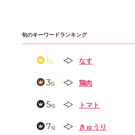
旬のキーワードランキング
1
なす
位
3
鶏肉
位
5
トマト
位
7
きゅうり
位