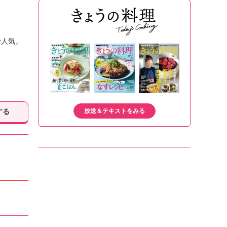
で人気。
放送＆テキストをみる
する