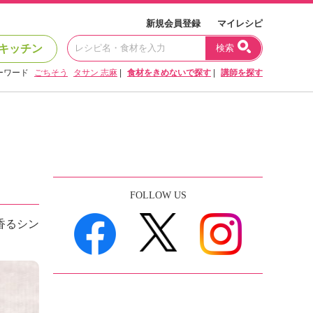
新規会員登録
マイレシピ
キッチン
検索
ーワード
ごちそう
タサン 志麻
|
食材をきめないで探す
|
講師を探す
FOLLOW US
香るシン