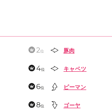
2
豚肉
位
4
キャベツ
位
6
ピーマン
位
8
ゴーヤ
位