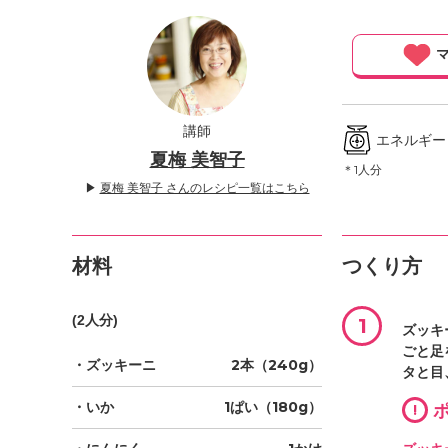
」
マ
講師
エネルギー ／
夏梅 美智子
＊1人分
▶
夏梅 美智子 さんのレシピ一覧はこちら
材料
つくり方
(2人分)
1
ズッキ
ごと足
・ズッキーニ
2本（240g）
タと目
・いか
1ぱい（180g）
!
ポ