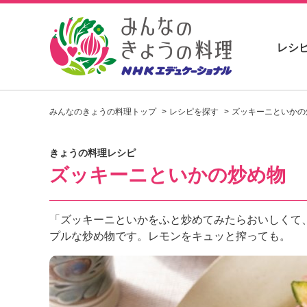
レシ
お
い
みんなのきょうの料理トップ
レシピを探す
ズッキーニといかの
し
い
レ
きょうの料理レシピ
シ
ズッキーニといかの炒め物
ピ
を
見
つ
「ズッキーニといかをふと炒めてみたらおいしくて
け
プルな炒め物です。レモンをキュッと搾っても。
よ
う
。
N
H