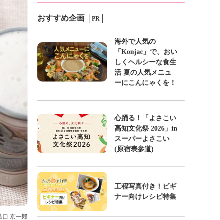
おすすめ企画
PR
海外で人気の
「Konjac」で、おい
しくヘルシーな食生
活 夏の人気メニュ
ーにこんにゃくを！
心踊る！「よさこい
高知文化祭 2026」in
スーパーよさこい
(原宿表参道)
工程写真付き！ビギ
ナー向けレシピ特集
 邑口 京一郎