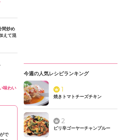
。
分間炒め
加えて混
。
今週の人気レシピランキング
い味わい
1
焼きトマトチーズチキン
2
ピリ辛ゴーヤーチャンプルー
がで