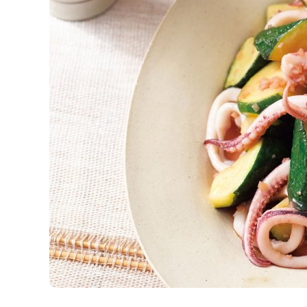
K
エ
デ
ュ
ケ
ー
シ
ョ
ナ
ル
「
み
ん
な
の
き
ょ
う
の
料
理