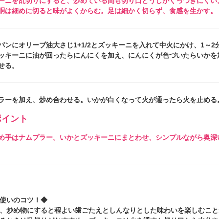
ーニを乱切りにすると、炒めている間も切り口どうしがくっつきにくい
胴は細めに切ると味がよくからむ。足は細かく切らず、食感を生かす。
パンにオリーブ油大さじ1+1/2とズッキーニを入れて中火にかけ、1～2
ッキーニに油が回ったらにんにくを加え、にんにくが色づいたらいかを
せる。
ラーを加え、炒め合わせる。いかが白くなって火が通ったら火を止める
イント
め手はナムプラー。いかとズッキーニにまとわせ、シンプルながら奥深
使いのコツ！◆
、炒め物にすると程よい歯ごたえとしんなりとした味わいを楽しむこと