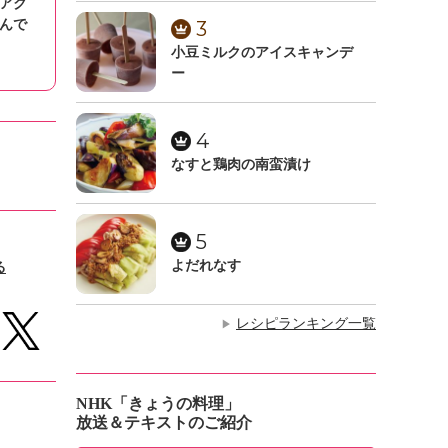
アク
んで
3
小豆ミルクのアイスキャンデ
ー
4
なすと鶏肉の南蛮漬け
5
よだれなす
る
レシピランキング一覧
▶
NHK「きょうの料理」
放送＆テキストのご紹介