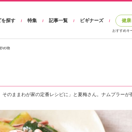
ピを探す
特集
記事一覧
ビギナーズ
健康
/
/
/
/
おすすめキ
炒め物
、そのままわが家の定番レシピに」と夏梅さん。ナムプラーが