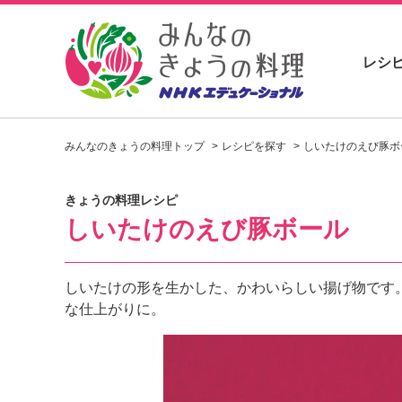
レシ
お
い
みんなのきょうの料理トップ
レシピを探す
しいたけのえび豚ボ
し
い
レ
きょうの料理レシピ
シ
しいたけのえび豚ボール
ピ
を
見
つ
しいたけの形を生かした、かわいらしい揚げ物です
け
な仕上がりに。
よ
う
。
N
H