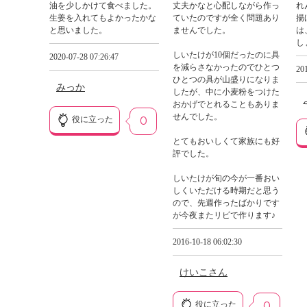
油を少しかけて食べました。
丈夫かなと心配しながら作っ
れ
生姜を入れてもよかったかな
ていたのですが全く問題あり
揚
と思いました。
ませんでした。
は
し
しいたけが10個だったのに具
2020-07-28 07:26:47
を減らさなかったのでひとつ
201
ひとつの具が山盛りになりま
みっか
したが、中に小麦粉をつけた
おかげでとれることもありま
せんでした。
役に立った
0
とてもおいしくて家族にも好
評でした。
しいたけが旬の今が一番おい
しくいただける時期だと思う
ので、先週作ったばかりです
が今夜またリピで作ります♪
2016-10-18 06:02:30
けいこさん
役に立った
0