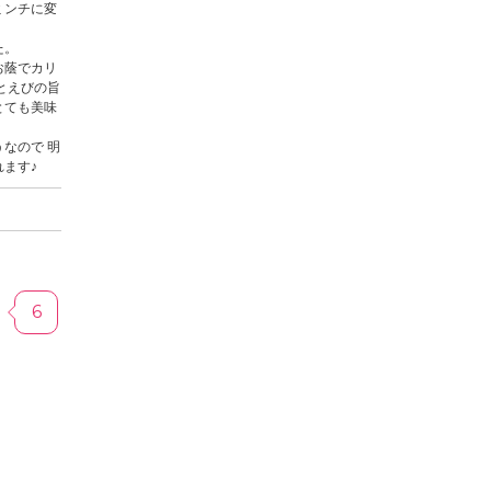
ミンチに変
た。
お蔭でカリ
とえびの旨
とても美味
なので 明
ます♪
6