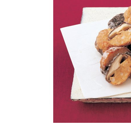
K
エ
デ
ュ
ケ
ー
シ
ョ
ナ
ル
「
み
ん
な
の
き
ょ
う
の
料
理