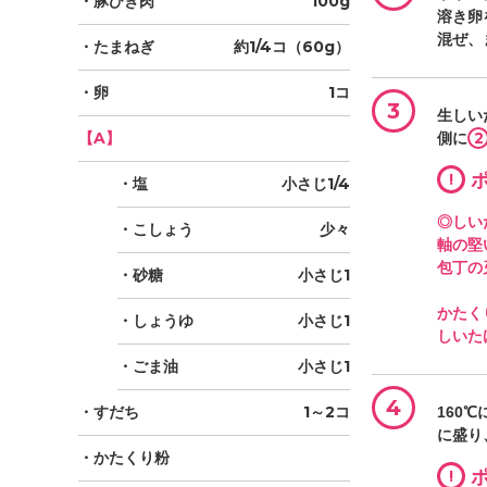
・豚ひき肉
100g
溶き卵
混ぜ、
・たまねぎ
約1/4コ（60g）
・卵
1コ
3
生しい
【A】
2
側に
!
ポ
・塩
小さじ1/4
◎しい
・こしょう
少々
軸の堅
包丁の
・砂糖
小さじ1
かたく
・しょうゆ
小さじ1
しいた
・ごま油
小さじ1
4
・すだち
1～2コ
160
に盛り
・かたくり粉
!
ポ