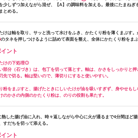
を少しずつ加えながら混ぜ、【A】の調味料を加える。最後にたまねぎ
まとめる。
たけは軸を取り、サッと洗って水けをふき、かたくり粉を薄くまぶす。
のタネを押しつけるように詰めて表面を整え、全体にかたくり粉をま
イント
たけの下処理◎
い部分（石づき）は、包丁を切って落とす。軸は、かさをしっかりと押
刃先で切る。軸は堅いので、薄切りにすると使いやすい。
り粉をまぶすと、揚げたときにしいたけが油を吸いすぎず、身やせもし
けのかさの内側のかたくり粉は、のりの役割も果たす。
℃に熱した揚げ油に入れ、時々返しながら中心に火が通るまで4分間ほど
、すだちを切って添える。
イント