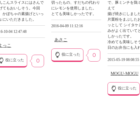
んこんスライスにはさんで
切ったもの、すだちの代わり
で、豚ミンチを鶏
げてもおいしそう。今回
にレモンを使用しました。
えて
、かぼちゃの素揚げといっ
とても美味しかったです。
揚げ焼きにしまし
ょにいただきました。
片栗粉をまぶした
ッとして シイタケ
2016-04-09 11:12:16
みがよく出ていて
6-10-04 12:47:48
しかったです。
あさこ
冷めても美味しそう
よっこ
日のお弁当にも入れ
役に立った
0
2015-05-19 08:08:55
役に立った
0
MOGU-MOGU
役に立った