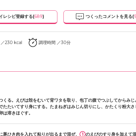
イレシピ登録する(
689
)
つくったコメントを見る(
230 kcal
調理時間 ／30分
つくる。えびは殻をむいて背ワタを取り、包丁の腹でつぶしてからみじ
でたたいてすり身にする。たまねぎはみじん切りにし、かたくり粉大さ
卵は溶きほぐす。
1
に豚ひき肉を入れて粘りが出るまで混ぜ、
のえびのすり身を加えて