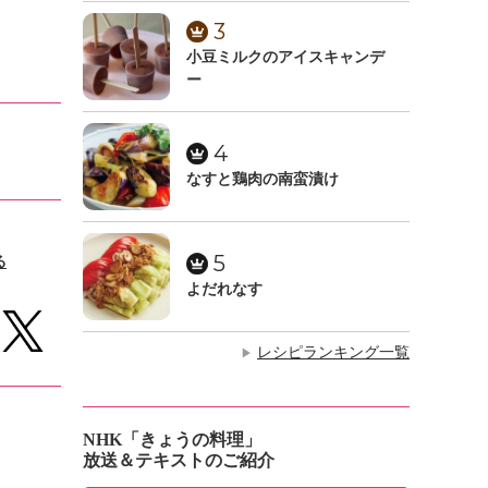
3
小豆ミルクのアイスキャンデ
ー
4
なすと鶏肉の南蛮漬け
5
る
よだれなす
レシピランキング一覧
▶
NHK「きょうの料理」
放送＆テキストのご紹介