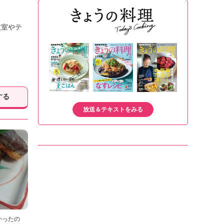
教室やテ
する
放送＆テキストをみる
かったの