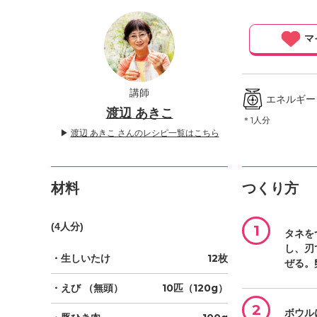
」
マ
講師
エネルギー ／
渡辺 あきこ
＊1人分
▶
渡辺 あきこ さんのレシピ一覧はこちら
材料
つくり方
(4人分)
1
タネを
し、刃
・生しいたけ
12枚
ぜる。
・えび
（無頭）
10匹（120g）
2
ボウル