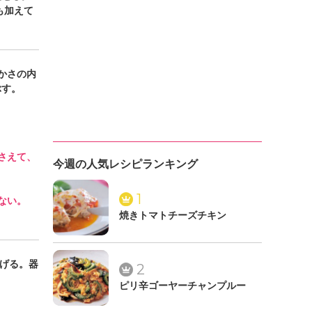
も加えて
かさの内
ぶす。
さえて、
今週の人気レシピランキング
1
ない。
焼きトマトチーズチキン
揚げる。器
2
ピリ辛ゴーヤーチャンプルー