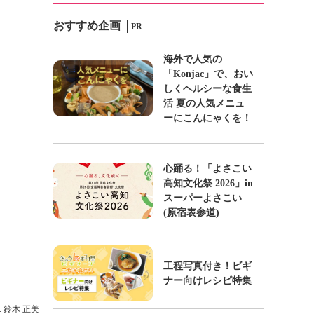
おすすめ企画
PR
海外で人気の
「Konjac」で、おい
しくヘルシーな食生
活 夏の人気メニュ
ーにこんにゃくを！
心踊る！「よさこい
高知文化祭 2026」in
スーパーよさこい
(原宿表参道)
工程写真付き！ビギ
ナー向けレシピ特集
: 鈴木 正美