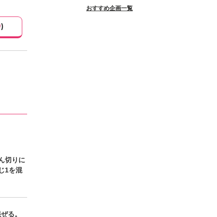
おすすめ企画一覧
9
)
ん切りに
じ1を混
混ぜる。