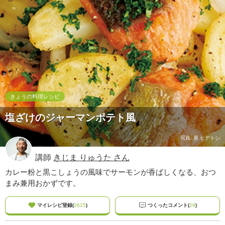
ュ
ケ
ー
シ
ョ
ナ
ル
「
み
ん
きょうの料理レシピ
な
塩ざけのジャーマンポテト風
の
き
ょ
写真: 原 ヒデトシ
う
講師
きじま りゅうた さん
の
料
カレー粉と黒こしょうの風味でサーモンが香ばしくなる、おつ
理
まみ兼用おかずです。
」
マイレシピ登録(
2615
)
つくったコメント(
29
)