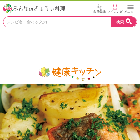
お
検索
い
し
い
レ
シ
ピ
を
見
つ
け
よ
う
。
N
H
K
エ
デ