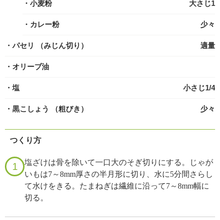
・小麦粉
大さじ1
・カレー粉
少々
・パセリ
（みじん切り）
適量
・オリーブ油
・塩
小さじ1/4
・黒こしょう
（粗びき）
少々
つくり方
塩ざけは骨を除いて一口大のそぎ切りにする。じゃが
1
いもは7～8mm厚さの半月形に切り、水に5分間さらし
て水けをきる。たまねぎは繊維に沿って7～8mm幅に
切る。