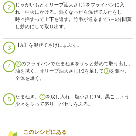
じゃがいもとオリーブ油大さじ2をフライパンに入
2
れ、中火にかける。熱くなったら混ぜてふたをし、
時々揺すって上下を返す。竹串が通るまで5～6分間蒸
し炒めにして取り出す。
【A】を混ぜてさけにまぶす。
3
のフライパンでたまねぎをサッと炒めて取り出し、
2
4
油を拭く。オリーブ油大さじ1/2を足して
を並べ、
3
全体を焼く。
たまねぎ、
を戻し入れ、塩小さじ1/4、黒こしょう
2
5
少々をふって盛り、パセリをふる。
このレシピにある