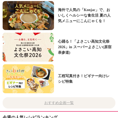
海外で人気の「Konjac」で、お
いしくヘルシーな食生活 夏の人
気メニューにこんにゃくを！
心踊る！「よさこい高知文化祭
2026」in スーパーよさこい(原宿
表参道)
工程写真付き！ビギナー向けレ
シピ特集
おすすめ企画一覧
今週の人気レシピランキング