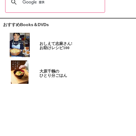
おすすめBooks＆DVDs
おしえて志麻さん!
お助けレシピ100
大原千鶴の
ひとり分ごはん
元気なシニアの野菜たっぷり
たんぱく質も 2品献立
これならできる!
ハツ江おばあちゃんの人気お弁当