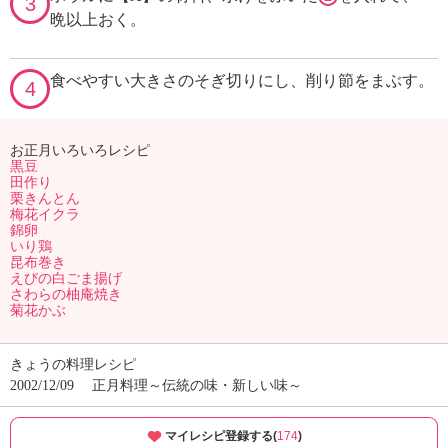
3
晩以上おく。
食べやすい大きさのそぎ切りにし、削り節をまぶす。
4
お正月いろいろレシピ
黒豆
田作り
栗きんとん
梅花イクラ
錦卵
いり鶏
昆布巻き
えびの白ごま揚げ
さわらの柚庵焼き
菊花かぶ
きょうの料理レシピ
2002/12/09
正月料理～伝統の味・新しい味～
マイレシピ登録する(
174
)