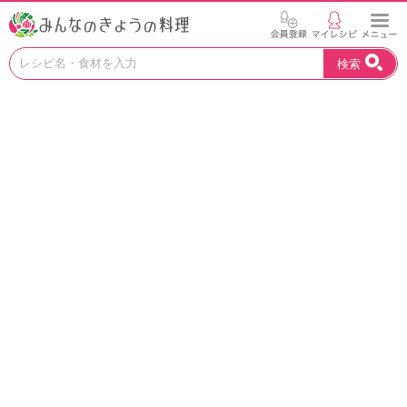
お
検索
い
し
い
レ
シ
ピ
を
見
つ
け
よ
う
。
N
H
K
エ
デ