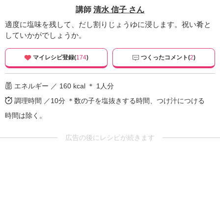
講師
清水 信子 さん
適度に塩味を残して、だし割りじょうゆに浸します。祝い肴と
していかがでしょうか。
マイレシピ登録(
174
)
つくったコメント(
2
)
エネルギー ／ 160 kcal ＊ 1人分
調理時間 ／10分
＊数の子を塩抜きする時間、つけ汁につける
時間は除く。
広告の後にレシピが続きます