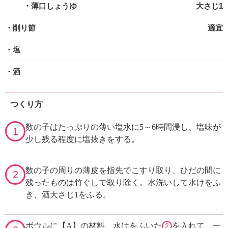
・薄口しょうゆ
大さじ1
・削り節
適宜
・塩
・酒
つくり方
数の子はたっぷりの薄い塩水に5～6時間浸し、塩味が
1
少し残る程度に塩抜きをする。
数の子の周りの薄皮を指先でこすり取り、ひだの間に
2
残ったものは竹ぐしで取り除く。水洗いして水けをふ
き、酒大さじ1をふる。
ボウルに【A】の材料、水けをふいた
を入れて、一
2