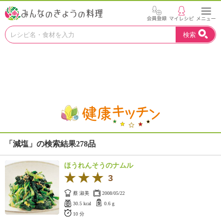
お
検索
い
し
い
レ
シ
ピ
を
見
つ
け
よ
「減塩」の検索結果278品
う
。
ほうれんそうのナムル
N
3
H
K
蔡 淑美
2008/05/22
エ
30.5 kcal
0.6 g
デ
10 分