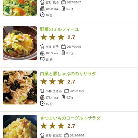
舘野 鏡子
2017/02/27
104.0 kcal
0.7 g
10 分
野菜のミルフィーユ
2.7
本多 京子
2017/01/30
109.9 kcal
0.7 g
25 分
白菜と豚しゃぶののりサラダ
2.7
小林 まさみ
2016/11/29
179.4 kcal
0.7 g
15 分
さつまいものヨーグルトサラダ
2.7
新谷 友里江
2019/09/03