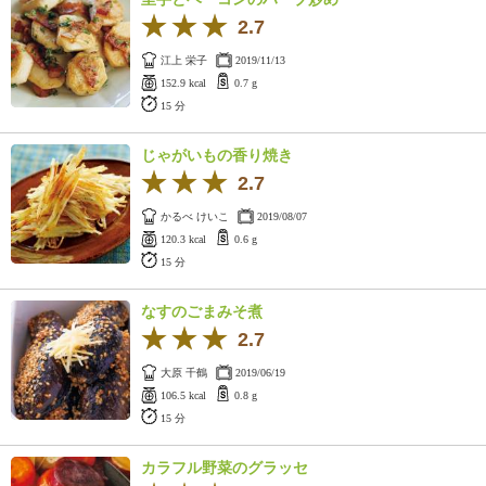
2.7
江上 栄子
2019/11/13
152.9 kcal
0.7 g
15 分
じゃがいもの香り焼き
2.7
かるべ けいこ
2019/08/07
120.3 kcal
0.6 g
15 分
なすのごまみそ煮
2.7
大原 千鶴
2019/06/19
106.5 kcal
0.8 g
15 分
カラフル野菜のグラッセ