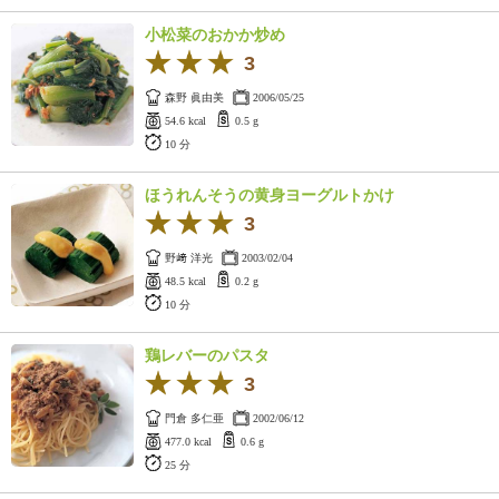
ュ
ケ
小松菜のおかか炒め
ー
3
シ
ョ
森野 眞由美
2006/05/25
ナ
54.6 kcal
0.5 g
ル
10 分
「
み
ほうれんそうの黄身ヨーグルトかけ
ん
3
な
野﨑 洋光
の
2003/02/04
48.5 kcal
0.2 g
き
10 分
ょ
う
の
鶏レバーのパスタ
料
3
理
門倉 多仁亜
2002/06/12
」
477.0 kcal
0.6 g
25 分