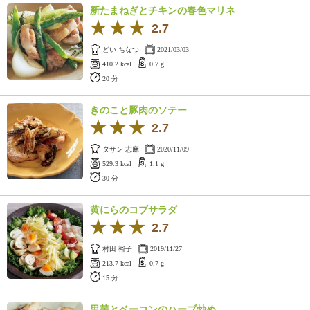
新たまねぎとチキンの春色マリネ
2.7
どい ちなつ
2021/03/03
410.2 kcal
0.7 g
20 分
きのこと豚肉のソテー
2.7
タサン 志麻
2020/11/09
529.3 kcal
1.1 g
30 分
黄にらのコブサラダ
2.7
村田 裕子
2019/11/27
213.7 kcal
0.7 g
15 分
里芋とベーコンのハーブ炒め