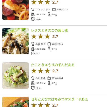
2.7
コウ ケンテツ
2018/12/25
243.3 kcal
0.6 g
20 分
レタスときのこの蒸し煮
2.7
髙城 順子
2018/10/16
130.9 kcal
0.7 g
7 分
たこときゅうりのずんだあえ
2.7
西部 るみ
2018/09/04
132.3 kcal
0.7 g
15 分
せりとえびのはちみつマスタードあえ
2.7