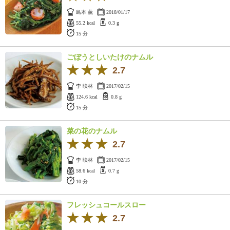
島本 薫
2018/01/17
55.2 kcal
0.3 g
15 分
ごぼうとしいたけのナムル
2.7
李 映林
2017/02/15
124.6 kcal
0.8 g
15 分
菜の花のナムル
2.7
李 映林
2017/02/15
58.6 kcal
0.7 g
10 分
フレッシュコールスロー
2.7