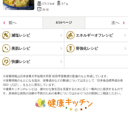
171.5 kcal
0.7 g
20 分
前へ
4/14ページ
次へ
減塩レシピ
エネルギーオフレシピ
美肌レシピ
骨強化レシピ
快腸レシピ
※栄養情報は日本栄養大学短期大学部 松田早苗教授の監修のもと作成しています。
※栄養情報のもとになる塩分、栄養成分などの数値については主として「日本食品標準成分表
2022（八訂）」をもとに算出しています。
※健康キッチンのレシピは、健やかな食生活を支援するために広く一般向けに提供するもので
す。具体的な病気の治療や予防のための食事についてはかかりつけの医師にご相談ください。