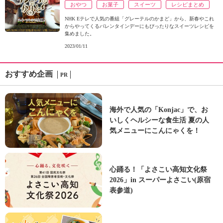
おやつ
お菓子
スイーツ
レシピまとめ
NHK Eテレで人気の番組「グレーテルのかまど」から、新春やこれ
からやってくるバレンタインデーにもぴったりなスイーツレシピを
集めました。
2023/01/11
おすすめ企画
PR
海外で人気の「Konjac」で、お
いしくヘルシーな食生活 夏の人
気メニューにこんにゃくを！
心踊る！「よさこい高知文化祭
2026」in スーパーよさこい(原宿
表参道)