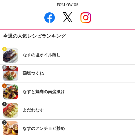
FOLLOW US
今週の人気レシピランキング
1
なすの塩オイル蒸し
2
鶏塩つくね
3
なすと鶏肉の南蛮漬け
4
よだれなす
5
なすのアンチョビ炒め