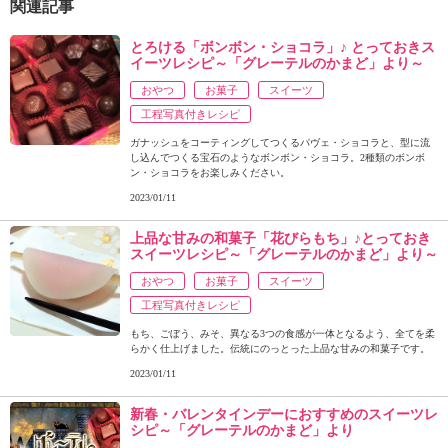
関連記事
とろける「ボンボン・ショコラ」♪ とっておきス
イーツレシピ～「グレーテルのかまど」より～
おやつ
お菓子
スイーツ
工程写真付きレシピ
ガナッシュをコーティングしてつくるパヴェ・ショコラと、型に流
し込んでつくる宝石のようなボンボン・ショコラ。2種類のボンボ
ン・ショコラをお楽しみください。
2023/01/11
上品な甘みの和菓子「花びらもち」♪とっておき
スイーツレシピ～「グレーテルのかまど」より～
おやつ
お菓子
スイーツ
工程写真付きレシピ
もち、ごぼう、みそ、異なる3つの食感が一体となるよう、全てを柔
らかく仕上げました。伝統にのっとった上品な甘みの和菓子です。
2023/01/11
新春・バレンタインデーにおすすめのスイーツレ
シピ～「グレーテルのかまど」より