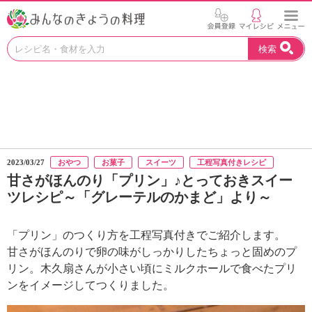
お
検索
い
し
い
レ
シ
ピ
を
見
2023/03/27
おやつ
お菓子
スイーツ
工程写真付きレシピ
つ
甘さがほんのり「プリン」♪とっておきスイー
け
ツレシピ～「グレーテルのかまど」より～
よ
う
。
「プリン」のつくり方を工程写真付きでご紹介します。
N
甘さがほんのりで卵の味がしっかりしたちょっと固めのプ
H
リン。木久扇さんが小さい頃にミルクホールで食べたプリ
K
ンをイメージしてつくりました。
エ
デ