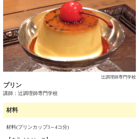
ュ
ケ
ー
シ
ョ
ナ
ル
「
み
ん
な
の
辻󠄀調理師専門学校
き
プリン
ょ
う
講師：
辻󠄀調理師専門学校
の
料
材料
理
」
材料(プリンカップ3～4コ分)