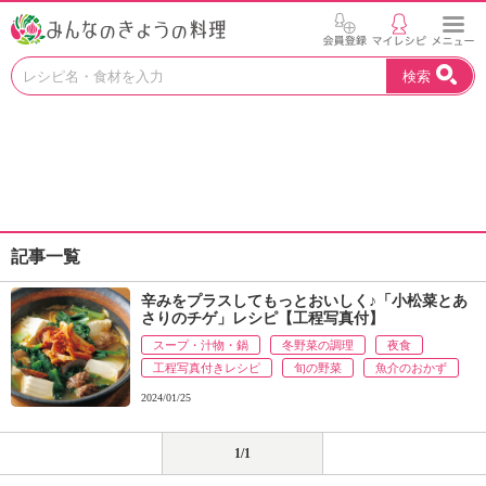
お
検索
い
し
い
レ
シ
ピ
を
見
記事一覧
つ
け
辛みをプラスしてもっとおいしく♪「小松菜とあ
よ
さりのチゲ」レシピ【工程写真付】
う
スープ・汁物・鍋
冬野菜の調理
夜食
。
工程写真付きレシピ
旬の野菜
魚介のおかず
N
H
2024/01/25
K
エ
1/1
デ