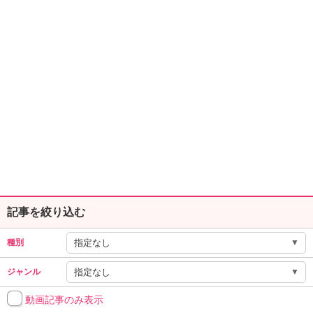
ュ
ケ
ー
シ
ョ
ナ
ル
「
み
ん
な
の
き
ょ
う
記事を絞り込む
の
料
▼
種別
理
」
▼
ジャンル
動画記事のみ表示