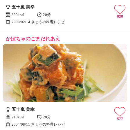
五十嵐 美幸
820kcal
20分
636
2008/02/14 きょうの料理レシピ
かぼちゃのごまだれあえ
五十嵐 美幸
210kcal
20分
577
2004/08/11 きょうの料理レシピ