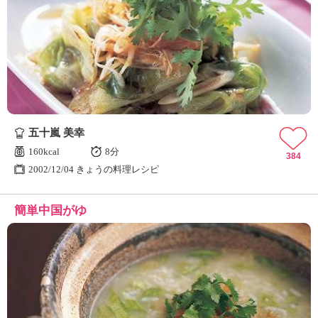
五十嵐 美幸
160kcal
8分
384
2002/12/04 きょうの料理レシピ
簡単中国がゆ