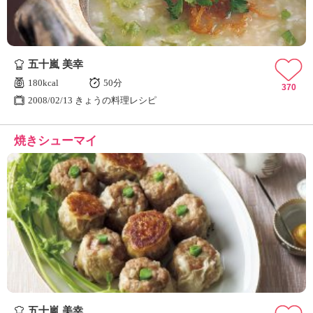
五十嵐 美幸
180kcal
50分
370
2008/02/13 きょうの料理レシピ
焼きシューマイ
五十嵐 美幸