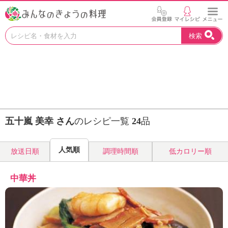
お
検索
い
し
い
レ
シ
ピ
を
見
五十嵐 美幸 さん
のレシピ一覧
24
品
つ
け
よ
人気順
放送日順
調理時間順
低カロリー順
う
。
N
中華丼
H
K
エ
デ