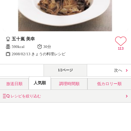
五十嵐 美幸
590kcal
30分
113
2008/02/13 きょうの料理レシピ
1/2ページ
次へ
人気順
放送日順
調理時間順
低カロリー順
レシピを絞り込む