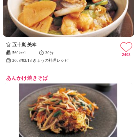
ュ
ケ
ー
シ
ョ
ナ
ル
五十嵐 美幸
「
み
560kcal
30分
2403
ん
2008/02/13 きょうの料理レシピ
な
の
あんかけ焼きそば
き
ょ
う
の
料
理
」