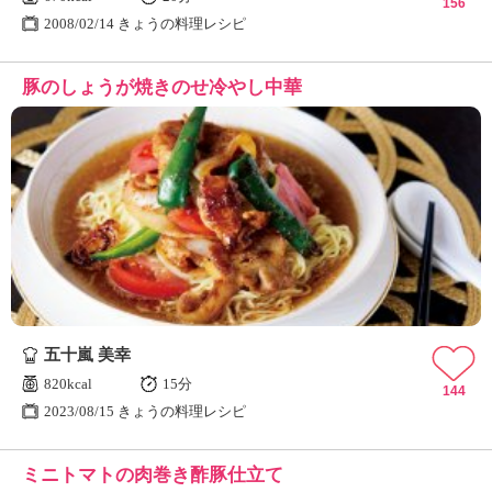
156
2008/02/14 きょうの料理レシピ
豚のしょうが焼きのせ冷やし中華
五十嵐 美幸
820kcal
15分
144
2023/08/15 きょうの料理レシピ
ミニトマトの肉巻き酢豚仕立て