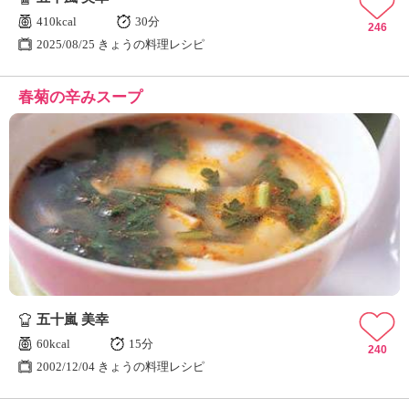
410kcal
30分
246
2025/08/25 きょうの料理レシピ
春菊の辛みスープ
五十嵐 美幸
60kcal
15分
240
2002/12/04 きょうの料理レシピ