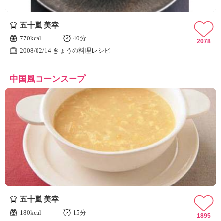
五十嵐 美幸
770kcal
40分
2078
2008/02/14 きょうの料理レシピ
中国風コーンスープ
五十嵐 美幸
180kcal
15分
1895