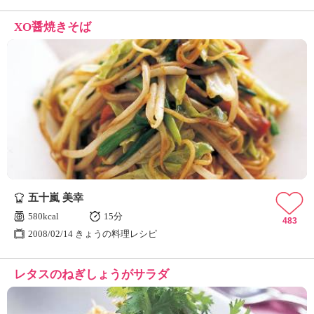
XO醤焼きそば
五十嵐 美幸
580kcal
15分
483
2008/02/14 きょうの料理レシピ
レタスのねぎしょうがサラダ