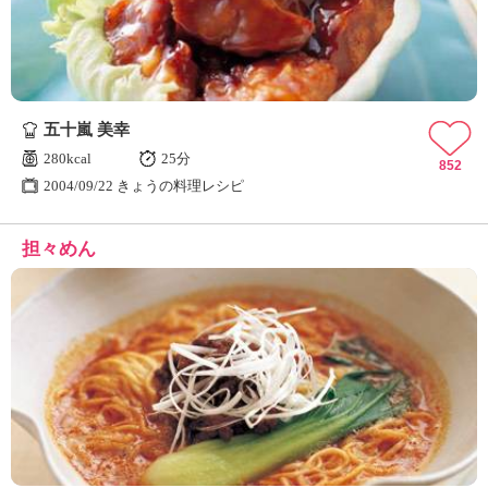
五十嵐 美幸
280kcal
25分
852
2004/09/22 きょうの料理レシピ
担々めん