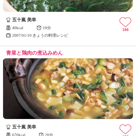
五十嵐 美幸
40kcal
10分
186
2007/01/10 きょうの料理レシピ
青菜と鶏肉の煮込みめん
五十嵐 美幸
670kcal
20分