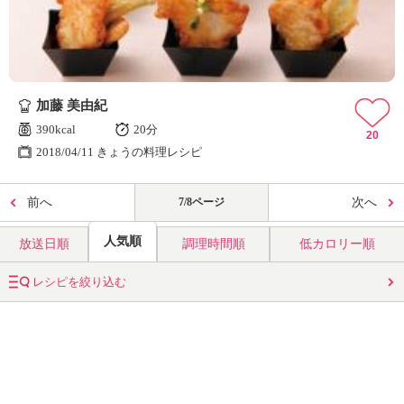
加藤 美由紀
390kcal
20分
20
2018/04/11 きょうの料理レシピ
前へ
7/8ページ
次へ
人気順
放送日順
調理時間順
低カロリー順
レシピを絞り込む