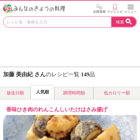
お
検索
い
し
い
レ
シ
ピ
を
見
加藤 美由紀 さん
のレシピ一覧
149
品
つ
け
よ
人気順
放送日順
調理時間順
低カロリー順
う
。
N
香味ひき肉のれんこんしいたけはさみ揚げ
H
K
エ
デ