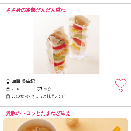
ささ身の冷製だんだん重ね
加藤 美由紀
290kcal
20分
32
2010/07/07 きょうの料理レシピ
煮豚のトロッとたまねぎ添え