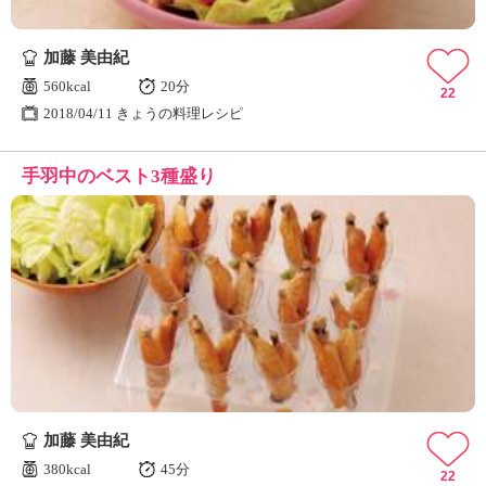
加藤 美由紀
560kcal
20分
22
2018/04/11 きょうの料理レシピ
手羽中のベスト3種盛り
加藤 美由紀
380kcal
45分
22