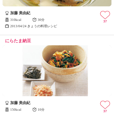
加藤 美由紀
310kcal
30分
37
2013/04/24 きょうの料理レシピ
にらたま納豆
加藤 美由紀
150kcal
10分
37