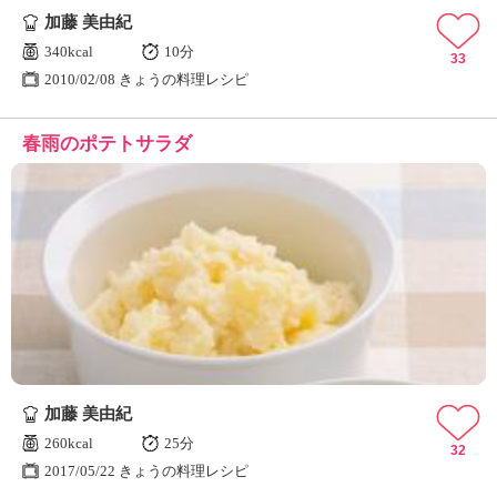
加藤 美由紀
340kcal
10分
33
2010/02/08 きょうの料理レシピ
春雨のポテトサラダ
加藤 美由紀
260kcal
25分
32
2017/05/22 きょうの料理レシピ