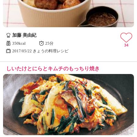
加藤 美由紀
350kcal
25分
34
2017/05/22 きょうの料理レシピ
しいたけとにらとキムチのもっちり焼き