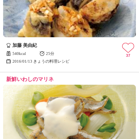
ュ
ケ
ー
シ
ョ
ナ
ル
加藤 美由紀
「
み
540kcal
25分
37
ん
2016/01/13 きょうの料理レシピ
な
の
新鮮いわしのマリネ
き
ょ
う
の
料
理
」