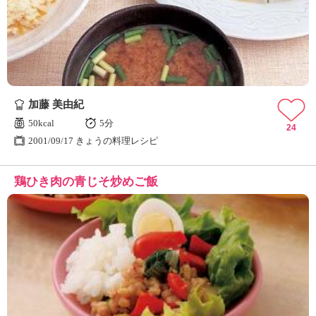
加藤 美由紀
50kcal
5分
24
2001/09/17 きょうの料理レシピ
鶏ひき肉の青じそ炒めご飯