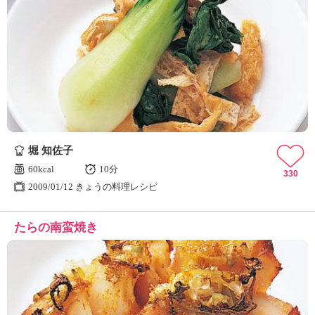
堀 知佐子
60kcal
10分
330
2009/01/12 きょうの料理レシピ
たらの南蛮焼き