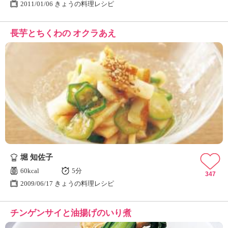
2011/01/06 きょうの料理レシピ
長芋とちくわの オクラあえ
堀 知佐子
60kcal
5分
347
2009/06/17 きょうの料理レシピ
チンゲンサイと油揚げのいり煮