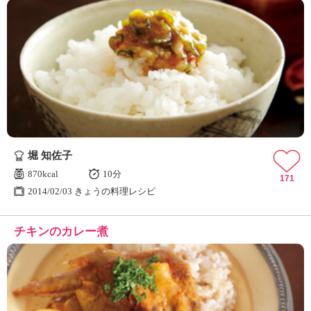
堀 知佐子
870kcal
10分
171
2014/02/03 きょうの料理レシピ
チキンのカレー煮