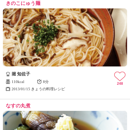
きのこにゅう麺
堀 知佐子
110kcal
8分
248
2013/01/15 きょうの料理レシピ
なすの丸煮