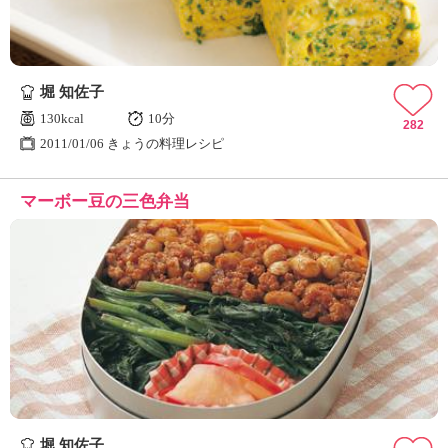
堀 知佐子
130kcal
10分
282
2011/01/06 きょうの料理レシピ
マーボー豆の三色弁当
堀 知佐子