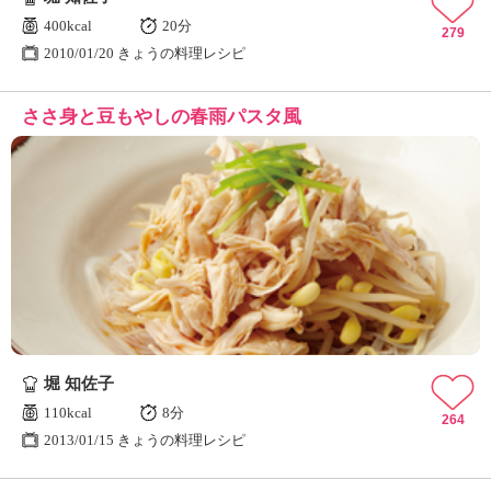
400kcal
20分
279
2010/01/20 きょうの料理レシピ
ささ身と豆もやしの春雨パスタ風
堀 知佐子
110kcal
8分
264
2013/01/15 きょうの料理レシピ