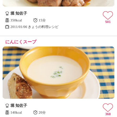
堀 知佐子
350kcal
15分
501
2011/01/06 きょうの料理レシピ
にんにくスープ
堀 知佐子
140kcal
20分
368