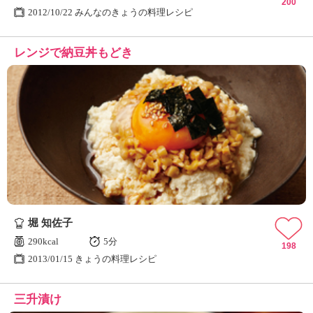
200
2012/10/22 みんなのきょうの料理レシピ
レンジで納豆丼もどき
堀 知佐子
290kcal
5分
198
2013/01/15 きょうの料理レシピ
三升漬け