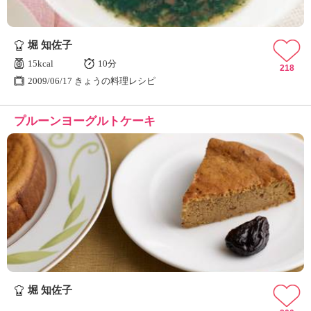
堀 知佐子
15kcal
10分
218
2009/06/17 きょうの料理レシピ
プルーンヨーグルトケーキ
堀 知佐子