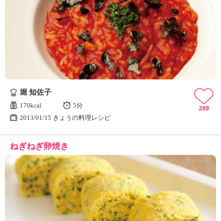
堀 知佐子
170kcal
5分
289
2013/01/15 きょうの料理レシピ
ねぎねぎ卵焼き