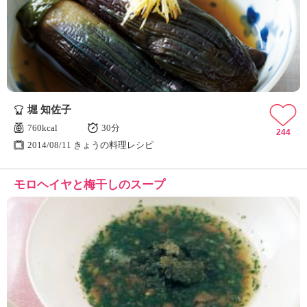
堀 知佐子
760kcal
30分
244
2014/08/11 きょうの料理レシピ
モロヘイヤと梅干しのスープ