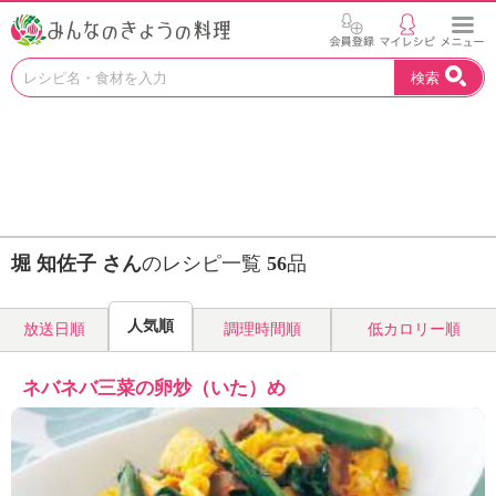
お
検索
い
し
い
レ
シ
ピ
を
見
堀 知佐子 さん
のレシピ一覧
56
品
つ
け
よ
人気順
放送日順
調理時間順
低カロリー順
う
。
N
ネバネバ三菜の卵炒（いた）め
H
K
エ
デ