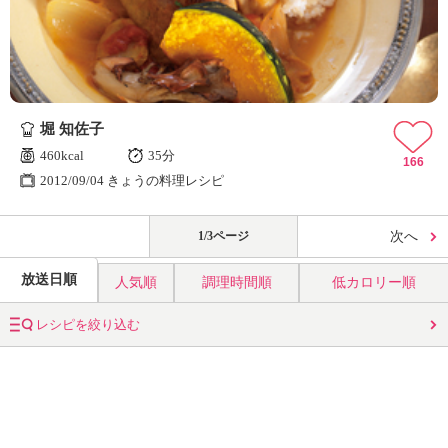
堀 知佐子
460kcal
35分
166
2012/09/04 きょうの料理レシピ
1/3ページ
次へ
放送日順
人気順
調理時間順
低カロリー順
レシピを絞り込む