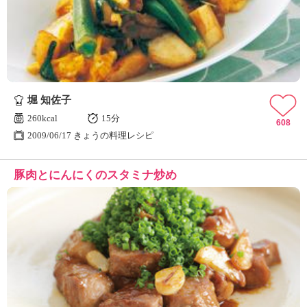
ュ
ケ
ー
シ
ョ
ナ
ル
堀 知佐子
「
み
260kcal
15分
608
ん
2009/06/17 きょうの料理レシピ
な
の
豚肉とにんにくのスタミナ炒め
き
ょ
う
の
料
理
」