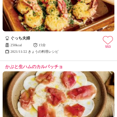
ュ
ケ
ー
シ
ョ
ナ
ル
ぐっち夫婦
「
み
250kcal
15分
553
ん
2021/11/22 きょうの料理レシピ
な
の
かぶと生ハムのカルパッチョ
き
ょ
う
の
料
理
」