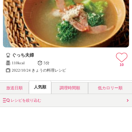
ぐっち夫婦
110kcal
5分
10
2022/10/24 きょうの料理レシピ
人気順
放送日順
調理時間順
低カロリー順
レシピを絞り込む