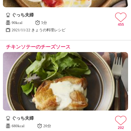
ぐっち夫婦
90kcal
5分
455
2021/11/22 きょうの料理レシピ
チキンソテーのチーズソース
ぐっち夫婦
680kcal
20分
202