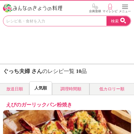
お
検索
い
し
い
レ
シ
ピ
を
見
ぐっち夫婦 さん
のレシピ一覧
10
品
つ
け
よ
人気順
放送日順
調理時間順
低カロリー順
う
。
N
えびのガーリックパン粉焼き
H
K
エ
デ