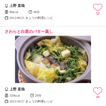
上野 直哉
80kcal
40分
12
2012/06/21 きょうの料理レシピ
さわらと白菜のバター蒸し
上野 直哉
320kcal
20分
10
2023/10/27 きょうの料理レシピ