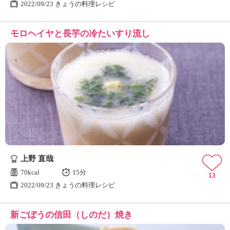
2022/09/23 きょうの料理レシピ
モロヘイヤと長芋の冷たいすり流し
上野 直哉
70kcal
15分
13
2022/09/23 きょうの料理レシピ
新ごぼうの信田（しのだ）焼き