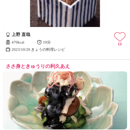
上野 直哉
470kcal
10分
12
2023/10/20 きょうの料理レシピ
ささ身ときゅうりの利久あえ