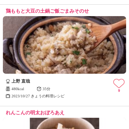
鶏ももと大豆の土鍋ご飯ごまみそのせ
上野 直哉
480kcal
35分
9
2023/10/27 きょうの料理レシピ
れんこんの明太おぼろあえ