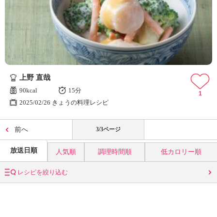
上野 直哉
90kcal
15分
1
2025/02/26 きょうの料理レシピ
前へ
3/3ページ
放送日順
人気順
調理時間順
低カロリー順
レシピを絞り込む