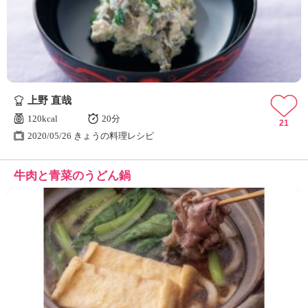
ュ
ケ
ー
シ
ョ
ナ
ル
上野 直哉
「
み
120kcal
20分
21
ん
2020/05/26 きょうの料理レシピ
な
の
牛肉と青菜のうどん鍋
き
ょ
う
の
料
理
」