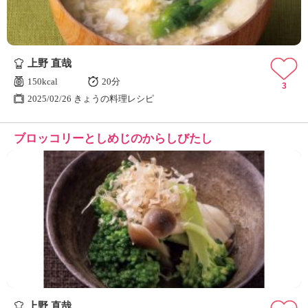
上野 直哉
150kcal
20分
3
2025/02/26 きょうの料理レシピ
ブロッコリーとしめじのからしびたし
上野 直哉