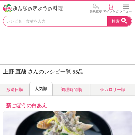
お
検索
い
し
い
レ
シ
ピ
を
見
上野 直哉 さん
のレシピ一覧
55
品
つ
け
よ
人気順
放送日順
調理時間順
低カロリー順
う
。
N
新ごぼうの白あえ
H
K
エ
デ