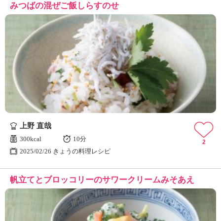
みつばの混ぜご飯しらすのせ
上野 直哉
300kcal
10分
2
2025/02/26 きょうの料理レシピ
帆立てとブロッコリーのサワークリームみそあえ