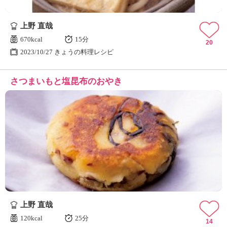
上野 直哉
670kcal
15分
20
2023/10/27 きょうの料理レシピ
さつまいもと塩昆布のおやき
上野 直哉
120kcal
25分
14