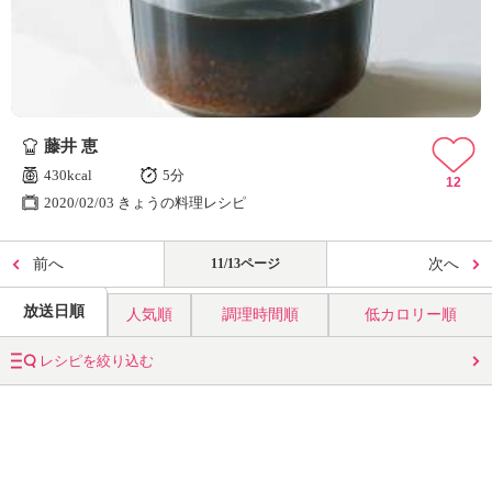
藤井 恵
430kcal
5分
12
2020/02/03 きょうの料理レシピ
前へ
11/13ページ
次へ
放送日順
人気順
調理時間順
低カロリー順
レシピを絞り込む