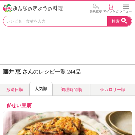
お
検索
い
し
い
レ
シ
ピ
を
見
藤井 恵 さん
のレシピ一覧
244
品
つ
け
よ
人気順
放送日順
調理時間順
低カロリー順
う
。
N
ぎせい豆腐
H
K
エ
デ