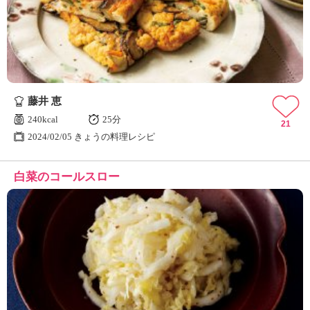
ュ
ケ
ー
シ
ョ
ナ
ル
藤井 恵
「
み
240kcal
25分
21
ん
2024/02/05 きょうの料理レシピ
な
の
白菜のコールスロー
き
ょ
う
の
料
理
」