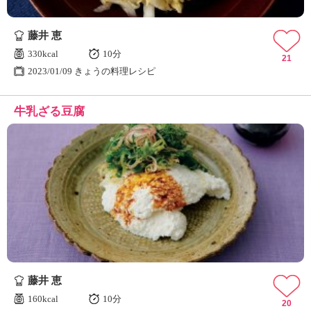
藤井 恵
330kcal
10分
21
2023/01/09 きょうの料理レシピ
牛乳ざる豆腐
藤井 恵
160kcal
10分
20