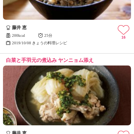
藤井 恵
200kcal
25分
16
2019/10/08 きょうの料理レシピ
白菜と手羽元の煮込み ヤンニョム添え
藤井 恵