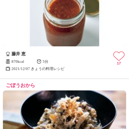
藤井 恵
870kcal
5分
17
2021/12/07 きょうの料理レシピ
ごぼうおから