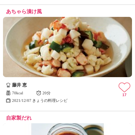
あちゃら漬け風
藤井 恵
70kcal
20分
17
2021/12/07 きょうの料理レシピ
自家製だれ