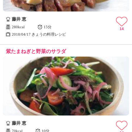
藤井 恵
280kcal
15分
14
2018/04/17 きょうの料理レシピ
紫たまねぎと野菜のサラダ
藤井 恵
70kcal
10分