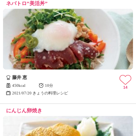
ネバトロ”美活丼”
藤井 恵
450kcal
10分
14
2021/07/20 きょうの料理レシピ
にんじん卵焼き