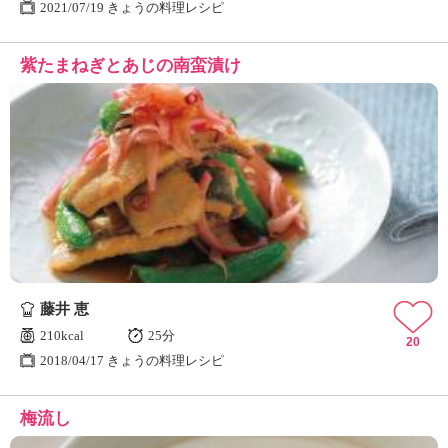
2021/07/19 きょうの料理レシピ
紫たまねぎとあじの南蛮漬け
藤井 恵
210kcal
25分
20
2018/04/17 きょうの料理レシピ
梅流し