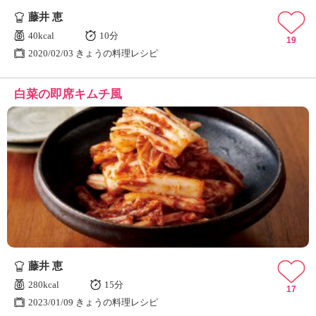
藤井 恵
40kcal
10分
19
2020/02/03 きょうの料理レシピ
白菜の即席キムチ風
藤井 恵
280kcal
15分
17
2023/01/09 きょうの料理レシピ