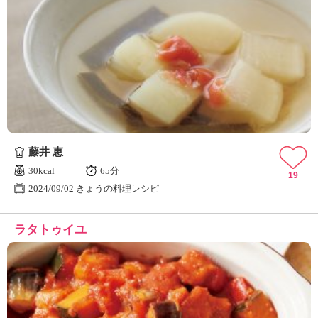
藤井 恵
30kcal
65分
19
2024/09/02 きょうの料理レシピ
ラタトゥイユ