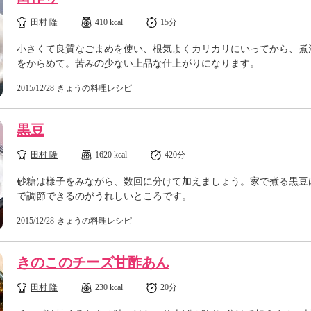
田村 隆
410 kcal
15分
小さくて良質なごまめを使い、根気よくカリカリにいってから、煮
をからめて。苦みの少ない上品な仕上がりになります。
2015/12/28
きょうの料理レシピ
黒豆
田村 隆
1620 kcal
420分
砂糖は様子をみながら、数回に分けて加えましょう。家で煮る黒豆
で調節できるのがうれしいところです。
2015/12/28
きょうの料理レシピ
きのこのチーズ甘酢あん
田村 隆
230 kcal
20分