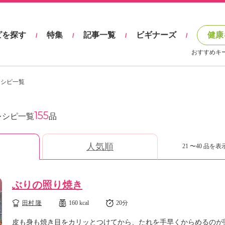
ピを探す
特集
記事一覧
ビギナーズ
健康
/
/
/
/
おすすめキ
レシピ一覧
155
レシピ一覧
品
人気順
21 〜40 品を表示
ぶりの照り焼き
田村 隆
160 kcal
20分
皮も身も焼き目をカリッとつけてから、たれを手早くからめるのが