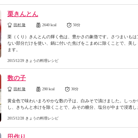
栗きんとん
田村 隆
2640 kcal
50分
栗（くり）きんとんの輝く色は、豊かさの象徴です。さつまいもは
ない部分だけを使い、鍋に付いた焦げをこまめに除くことで、美し
ます。
2015/12/29
きょうの料理レシピ
数の子
田村 隆
290 kcal
30分
黄金色で味わいまろやかな数の子は、白みそで漬けました。しっか
し、きちんと水けを除くことで、みその糖分、塩分が中まで浸透し
2015/12/28
きょうの料理レシピ
田作り