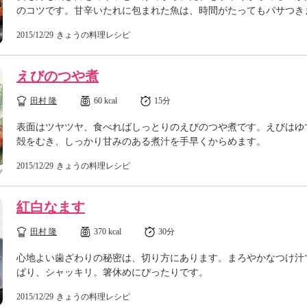
のコツです。甘辛いたれに包まれた魚は、時間がたってもパサつき
2015/12/29
きょうの料理レシピ
えびのつや煮
田村 隆
60 kcal
15分
表面はツヤツヤ、食べればしっとりのえびのつや煮です。えびはゆ
殻をむき、しっかり甘みのある煮汁を手早くからめます。
2015/12/29
きょうの料理レシピ
紅白なます
田村 隆
370 kcal
30分
心地よい歯ざわりの秘密は、切り方にあります。まろやかなつけ汁
ぱり、シャッキリ。箸休めにぴったりです。
2015/12/29
きょうの料理レシピ