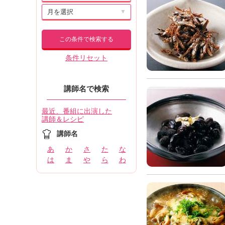
▼
この条件で検索する
条件リセット
講師名で検索
最近、番組に出演した
講師＆レシピ
講師名
あ
か
さ
た
な
は
ま
や
ら
わ