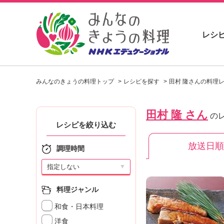
レシ
お
い
みんなのきょうの料理トップ
レシピを探す
田村 隆さんの料理
し
い
レ
田村 隆 さん
シ
の
ピ
レシピを絞り込む
を
放送日順
見
調理時間
つ
け
▼
よ
う
料理ジャンル
。
和食・日本料理
N
H
洋食