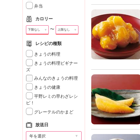
」
弁当
カロリー
〜
▼
▼
レシピの種類
きょうの料理
きょうの料理ビギナー
ズ
みんなのきょうの料理
きょうの健康
平野レミの早わざレシ
ピ！
グレーテルのかまど
放送日
▼