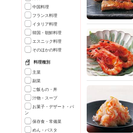
K
中国料理
エ
フランス料理
デ
ュ
イタリア料理
ケ
韓国・朝鮮料理
ー
シ
エスニック料理
ョ
そのほかの料理
ナ
ル
料理種別
「
み
主菜
ん
副菜
な
ご飯もの・丼
の
き
汁物・スープ
ょ
お菓子・デザート・パ
う
ン
の
保存食・常備菜
料
理
めん・パスタ