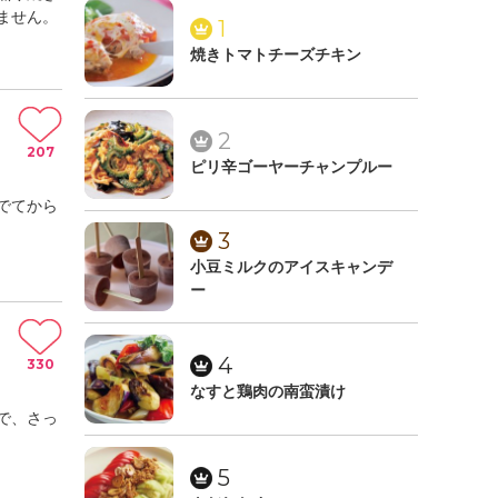
ません。
1
焼きトマトチーズチキン
2
207
ピリ辛ゴーヤーチャンプルー
でてから
3
小豆ミルクのアイスキャンデ
ー
4
330
なすと鶏肉の南蛮漬け
で、さっ
5