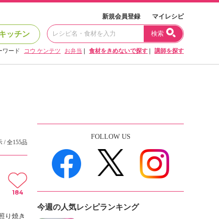
新規会員登録
マイレシピ
キッチン
検索
ーワード
コウ ケンテツ
お弁当
|
食材をきめないで探す
|
講師を探す
FOLLOW US
 / 全155品
184
今週の人気レシピランキング
照り焼き