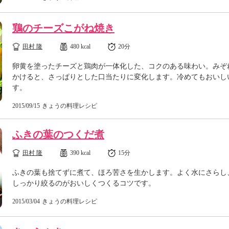
鶏のチーズこがね焼き
田村 隆
480 kcal
20分
卵黄を塗ったチーズと鶏肉が一体化した、コクのある味わい。みぞ
かけると、さっぱりとした口当たりに変化します。冷めてもおいし
す。
2015/09/15
きょうの料理レシピ
ふきの葉のつくだ煮
田村 隆
390 kcal
15分
ふきの葉も捨てずに煮て、ほろ苦さを生かします。よく水にさらし
しっかり絞るのがおいしくつくるコツです。
2015/03/04
きょうの料理レシピ