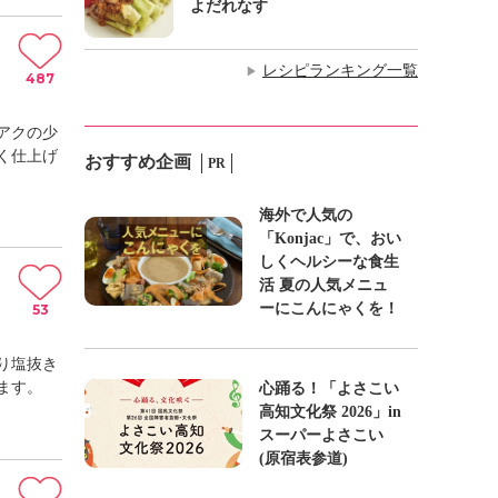
よだれなす
レシピランキング一覧
▶
487
アクの少
く仕上げ
おすすめ企画
PR
海外で人気の
「Konjac」で、おい
しくヘルシーな食生
活 夏の人気メニュ
ーにこんにゃくを！
53
り塩抜き
ます。
心踊る！「よさこい
高知文化祭 2026」in
スーパーよさこい
(原宿表参道)