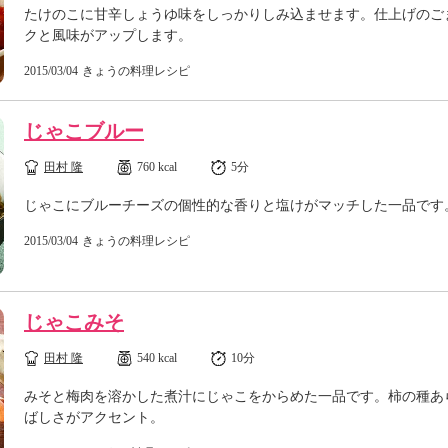
たけのこに甘辛しょうゆ味をしっかりしみ込ませます。仕上げのご
クと風味がアップします。
2015/03/04
きょうの料理レシピ
じゃこブルー
田村 隆
760 kcal
5分
じゃこにブルーチーズの個性的な香りと塩けがマッチした一品です
2015/03/04
きょうの料理レシピ
じゃこみそ
田村 隆
540 kcal
10分
みそと梅肉を溶かした煮汁にじゃこをからめた一品です。柿の種あ
ばしさがアクセント。