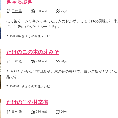
きゃらぶき
田村 隆
180 kcal
25分
ほろ苦く、シャキシャキしたふきのおかず。しょうゆの風味が一体
て、ご飯にぴったりの一品です。
2015/03/04
きょうの料理レシピ
たけのこの木の芽みそ
田村 隆
440 kcal
20分
とろりとからんだ甘口みそと木の芽の香りで、白いご飯がどんどん
品です。
2015/03/04
きょうの料理レシピ
たけのこの甘辛煮
田村 隆
380 kcal
20分