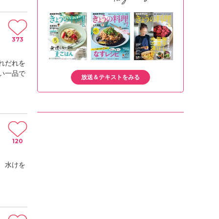
373
れだれを
い一品で
放送＆テキストをみる
120
、水けを