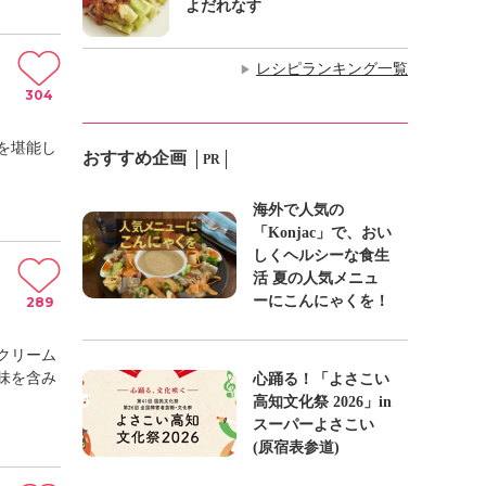
よだれなす
レシピランキング一覧
▶
304
を堪能し
おすすめ企画
PR
海外で人気の
「Konjac」で、おい
しくヘルシーな食生
活 夏の人気メニュ
ーにこんにゃくを！
289
クリーム
味を含み
心踊る！「よさこい
高知文化祭 2026」in
スーパーよさこい
(原宿表参道)