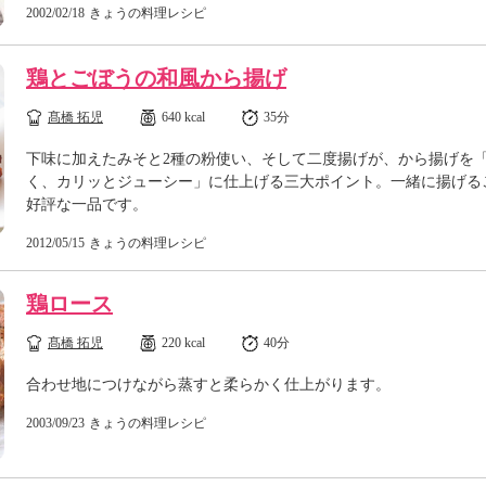
2002/02/18
きょうの料理レシピ
鶏とごぼうの和風から揚げ
髙橋 拓児
640 kcal
35分
下味に加えたみそと2種の粉使い、そして二度揚げが、から揚げを
く、カリッとジューシー」に仕上げる三大ポイント。一緒に揚げる
好評な一品です。
2012/05/15
きょうの料理レシピ
鶏ロース
髙橋 拓児
220 kcal
40分
合わせ地につけながら蒸すと柔らかく仕上がります。
2003/09/23
きょうの料理レシピ