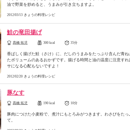
油で野菜を炒めると、うまみが引き立ちますよ。
2012/03/13
きょうの料理レシピ
鮭の竜田揚げ
髙橋 拓児
300 kcal
35分
香ばしく揚げた鮭（さけ）に、だしのうまみをたっぷり含んだ青ね
たボリュームのあるおかずです。揚げる時間と油の温度に注意すれ
サになる心配もないですよ！
2012/02/20
きょうの料理レシピ
豚なす
髙橋 拓児
190 kcal
10分
豚肉につけた小麦粉で、煮汁にもとろみがつきます。わさびをたっ
て。