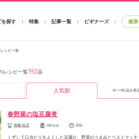
ピを探す
特集
記事一覧
ビギナーズ
健康
/
/
/
/
理レシピ一覧
192
のレシピ一覧
品
人気順
41 〜60 品を表示
春野菜の塩豆腐煮
髙橋 拓児
160 kcal
30分
くずして口当たりをよくした豆腐が、野菜のうまみとベストマッチ