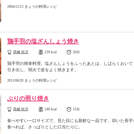
2004/12/13
きょうの料理レシピ
鶏手羽の塩ざんしょう焼き
髙橋 拓児
220 kcal
20分
鶏手羽の簡単料理。塩ざんしょうをふったあとは、しばらくおいて
引き出し、弱火で皮をよく焼きます。
2011/06/20
きょうの料理レシピ
ぶりの照り焼き
髙橋 拓児
240 kcal
15分
食べやすい一口サイズで、見た目にも新鮮な一品です。叩いた長芋
食べれば、さっぱりとした口当たりに。