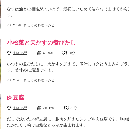
なすは油との相性がよいので、最初にいためて油をなじませてから
す。
2002/05/06
きょうの料理レシピ
小松菜と天かすの煮びたし
髙橋 拓児
40 kcal
10分
いつもの煮びたしに、天かすを加えて、煮汁にコクとうまみをプラ
す。箸休めに最適ですよ。
2002/02/18
きょうの料理レシピ
肉豆腐
髙橋 拓児
210 kcal
20分
だしで炊いた木綿豆腐に、豚肉を加えたシンプル肉豆腐です。豚肉
たかたくり粉で自然なとろみが生まれます。