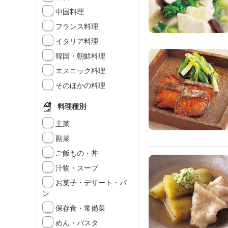
K
中国料理
エ
フランス料理
デ
ュ
イタリア料理
ケ
韓国・朝鮮料理
ー
シ
エスニック料理
ョ
そのほかの料理
ナ
ル
料理種別
「
み
主菜
ん
副菜
な
ご飯もの・丼
の
き
汁物・スープ
ょ
お菓子・デザート・パ
う
ン
の
保存食・常備菜
料
理
めん・パスタ