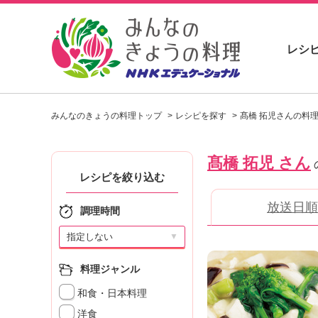
レシ
お
い
みんなのきょうの料理トップ
レシピを探す
髙橋 拓児さんの料
し
い
レ
髙橋 拓児 さん
シ
ピ
レシピを絞り込む
を
放送日順
見
調理時間
つ
け
▼
よ
う
料理ジャンル
。
和食・日本料理
N
H
洋食