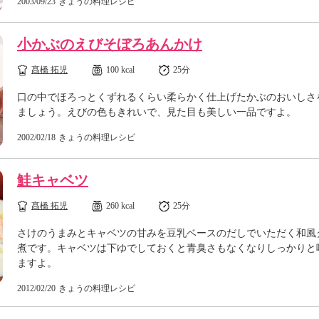
2003/09/23
きょうの料理レシピ
小かぶのえびそぼろあんかけ
髙橋 拓児
100 kcal
25分
口の中でほろっとくずれるくらい柔らかく仕上げたかぶのおいしさ
ましょう。えびの色もきれいで、見た目も美しい一品ですよ。
2002/02/18
きょうの料理レシピ
鮭キャベツ
髙橋 拓児
260 kcal
25分
さけのうまみとキャベツの甘みを豆乳ベースのだしでいただく和風
煮です。キャベツは下ゆでしておくと青臭さもなくなりしっかりと
ますよ。
2012/02/20
きょうの料理レシピ