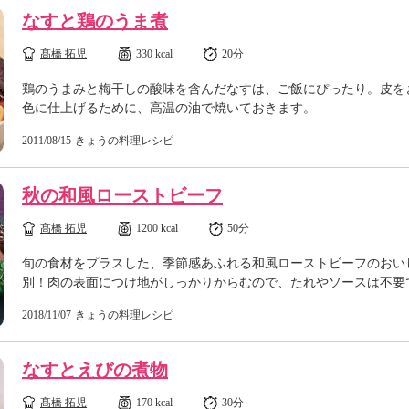
なすと鶏のうま煮
髙橋 拓児
330 kcal
20分
鶏のうまみと梅干しの酸味を含んだなすは、ご飯にぴったり。皮を
色に仕上げるために、高温の油で焼いておきます。
2011/08/15
きょうの料理レシピ
秋の和風ローストビーフ
髙橋 拓児
1200 kcal
50分
旬の食材をプラスした、季節感あふれる和風ローストビーフのおい
別！肉の表面につけ地がしっかりからむので、たれやソースは不要
2018/11/07
きょうの料理レシピ
なすとえびの煮物
髙橋 拓児
170 kcal
30分