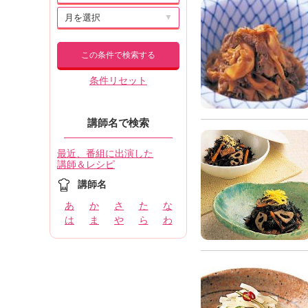
▼
この条件で検索する
条件リセット
講師名で検索
最近、番組に出演した
講師＆レシピ
講師名
あ
か
さ
た
な
は
ま
や
ら
わ