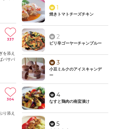
1
焼きトマトチーズチキン
2
337
ピリ辛ゴーヤーチャンプルー
ぎを添え
ばパサパ
3
小豆ミルクのアイスキャンデ
ー
4
304
なすと鶏肉の南蛮漬け
ぷり添え
5