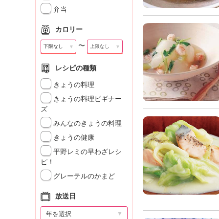
」
弁当
カロリー
〜
▼
▼
レシピの種類
きょうの料理
きょうの料理ビギナー
ズ
みんなのきょうの料理
きょうの健康
平野レミの早わざレシ
ピ！
グレーテルのかまど
放送日
▼