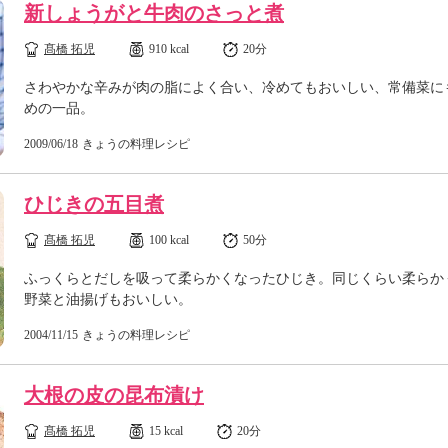
新しょうがと牛肉のさっと煮
髙橋 拓児
910 kcal
20分
さわやかな辛みが肉の脂によく合い、冷めてもおいしい、常備菜に
めの一品。
2009/06/18
きょうの料理レシピ
ひじきの五目煮
髙橋 拓児
100 kcal
50分
ふっくらとだしを吸って柔らかくなったひじき。同じくらい柔らか
野菜と油揚げもおいしい。
2004/11/15
きょうの料理レシピ
大根の皮の昆布漬け
髙橋 拓児
15 kcal
20分