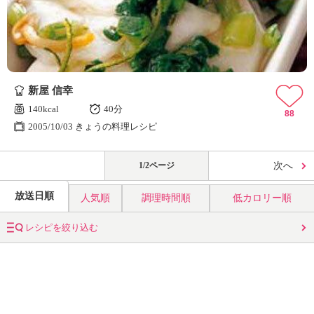
新屋 信幸
140kcal
40分
88
2005/10/03 きょうの料理レシピ
1/2ページ
次へ
放送日順
人気順
調理時間順
低カロリー順
レシピを絞り込む