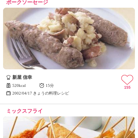
ポークソーセージ
新屋 信幸
520kcal
15分
155
2002/04/17 きょうの料理レシピ
ミックスフライ