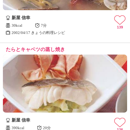
新屋 信幸
30kcal
7分
139
2002/04/17 きょうの料理レシピ
たらとキャベツの蒸し焼き
新屋 信幸
390kcal
20分
126