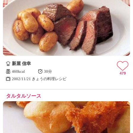
新屋 信幸
460kcal
30分
479
2002/11/21 きょうの料理レシピ
タルタルソース