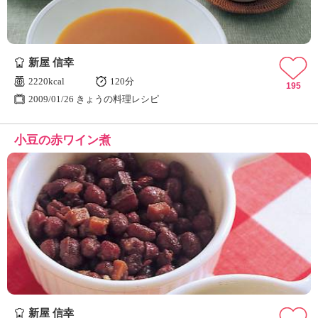
新屋 信幸
2220kcal
120分
195
2009/01/26 きょうの料理レシピ
小豆の赤ワイン煮
新屋 信幸