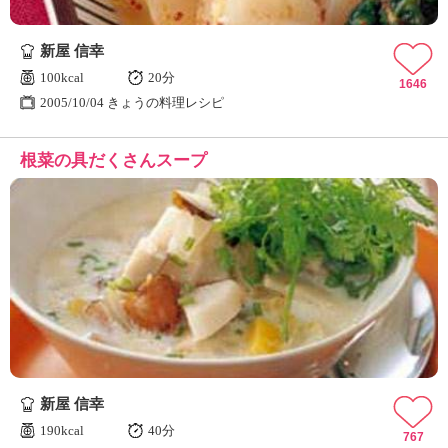
新屋 信幸
100kcal
20分
1646
2005/10/04 きょうの料理レシピ
根菜の具だくさんスープ
新屋 信幸
190kcal
40分
767