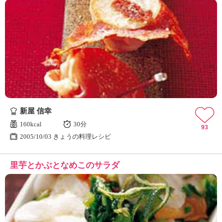
新屋 信幸
160kcal
30分
93
2005/10/03 きょうの料理レシピ
里芋とかぶとなめこのサラダ