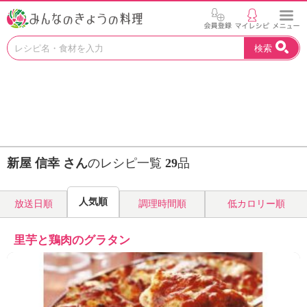
お
検索
い
し
い
レ
シ
ピ
を
見
新屋 信幸 さん
のレシピ一覧
29
品
つ
け
よ
人気順
放送日順
調理時間順
低カロリー順
う
。
N
里芋と鶏肉のグラタン
H
K
エ
デ