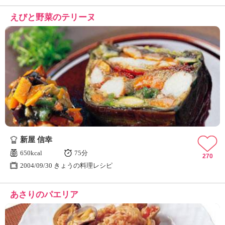
えびと野菜のテリーヌ
新屋 信幸
650kcal
75分
270
2004/09/30 きょうの料理レシピ
あさりのパエリア