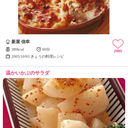
ュ
ケ
ー
シ
ョ
ナ
ル
新屋 信幸
「
み
380kcal
60分
2985
ん
2005/10/03 きょうの料理レシピ
な
の
温かいかぶのサラダ
き
ょ
う
の
料
理
」