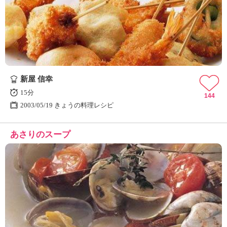
新屋 信幸
15分
144
2003/05/19 きょうの料理レシピ
あさりのスープ