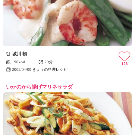
城川 朝
190kcal
20分
126
2002/04/09 きょうの料理レシピ
いかのから揚げマリネサラダ