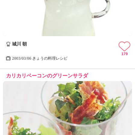
ュ
ケ
ー
シ
ョ
ナ
ル
城川 朝
「
み
179
ん
2003/03/06 きょうの料理レシピ
な
の
カリカリベーコンのグリーンサラダ
き
ょ
う
の
料
理
」