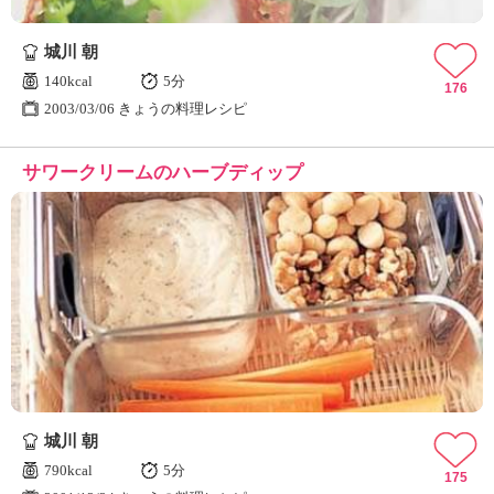
城川 朝
140kcal
5分
176
2003/03/06 きょうの料理レシピ
サワークリームのハーブディップ
城川 朝
790kcal
5分
175