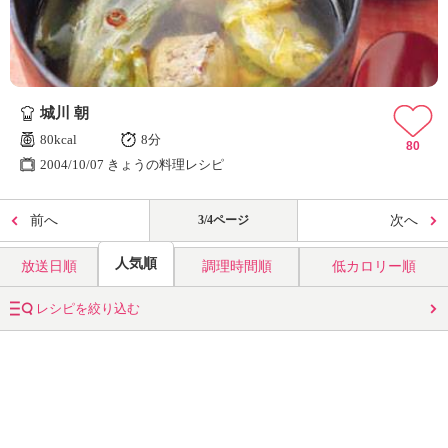
城川 朝
80kcal
8分
80
2004/10/07 きょうの料理レシピ
前へ
3/4ページ
次へ
人気順
放送日順
調理時間順
低カロリー順
レシピを絞り込む