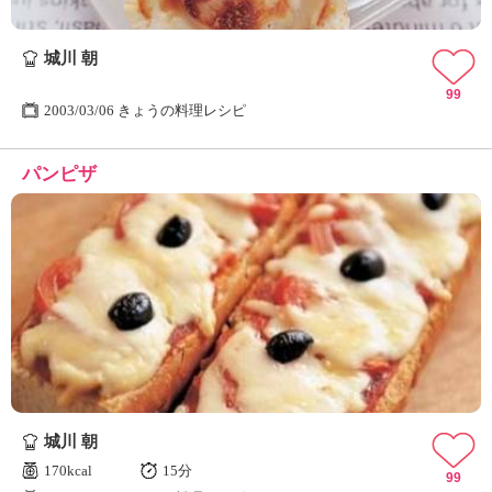
城川 朝
99
2003/03/06 きょうの料理レシピ
パンピザ
城川 朝
170kcal
15分
99