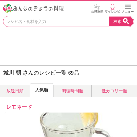
お
検索
い
し
い
レ
シ
ピ
を
見
城川 朝 さん
のレシピ一覧
69
品
つ
け
よ
人気順
放送日順
調理時間順
低カロリー順
う
。
N
レモネード
H
K
エ
デ