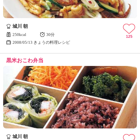
城川 朝
250kcal
30分
125
2008/05/13 きょうの料理レシピ
黒米おこわ弁当
城川 朝