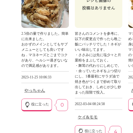
2.5倍の量で作りました。簡単
皆さんのコメントを参考に、
マ
に出来ました。
以下の変更点で作ったら晩ご
め
おかずのメインとしてもサブ
飯にバッチリでした！ネギが
身
メニューとしても良いです
いい味出してます。
マ
ね．マヨネーズとごまでコク
・ささみには先に塩少々と片
の
があり、ヘルシー過ぎないな
栗粉をまぶしておく。
簡
ので満足感があります。
・舞茸の代わりにしめじで。
い
・余っていたネギをぶつ切り
にし、1番最初にサラダ油で
2023-11-25 10:06:33
202
焼き色がつくまで炒めて取り
出しておき、しめじが少し炒
やっちゃん
まった段階で投入。
2022-03-04 08:24:58
役に立った
0
ケイ&モモ
役に立った
4