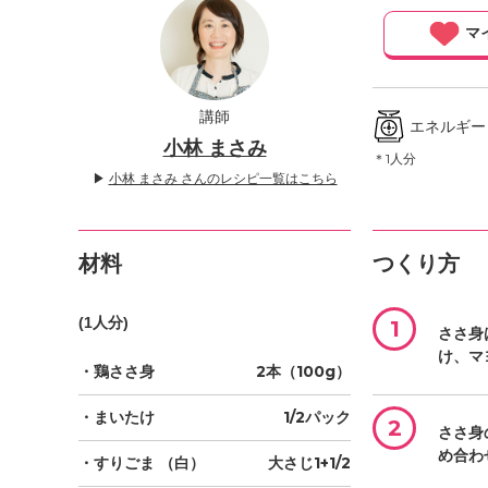
」
マ
講師
エネルギー ／
小林 まさみ
＊1人分
▶
小林 まさみ さんのレシピ一覧はこちら
材料
つくり方
(1人分)
1
ささ身
け、マ
・鶏ささ身
2本（100g）
・まいたけ
1/2パック
2
ささ身
め合わ
・すりごま
（白）
大さじ1+1/2