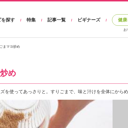
ピを探す
特集
記事一覧
ビギナーズ
健康
/
/
/
/
お
ごまマヨ炒め
炒め
ーズを使ってあっさりと。すりごまで、味と汁けを全体にから