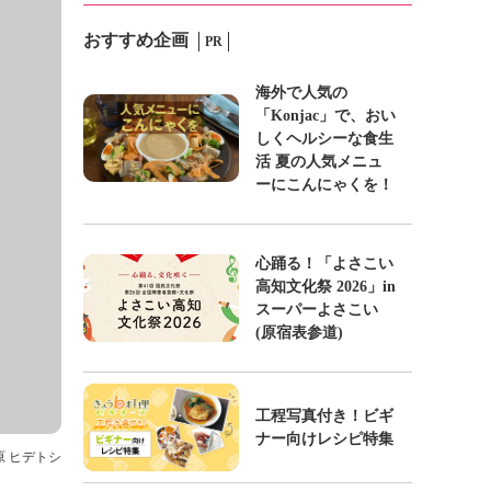
おすすめ企画
PR
海外で人気の
「Konjac」で、おい
しくヘルシーな食生
活 夏の人気メニュ
ーにこんにゃくを！
心踊る！「よさこい
高知文化祭 2026」in
スーパーよさこい
(原宿表参道)
工程写真付き！ビギ
ナー向けレシピ特集
 原 ヒデトシ