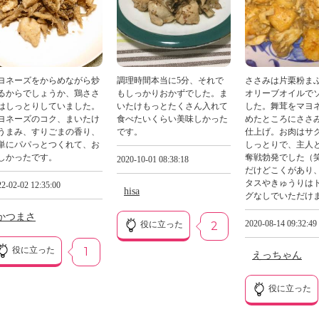
ヨネーズをからめながら炒
調理時間本当に5分、それで
ささみは片栗粉ま
るからでしょうか、鶏ささ
もしっかりおかずでした。ま
オリーブオイルで
はしっとりしていました。
いたけもっとたくさん入れて
した。舞茸をマヨ
ヨネーズのコク、まいたけ
食べたいくらい美味しかった
めたところにささ
うまみ、すりごまの香り、
です。
仕上げ。お肉はサ
単にパパっとつくれて、お
しっとりで、主人
しかったです。
奪戦勃発でした（
2020-10-01 08:38:18
だけどこくがあり
タスやきゅうりは
2-02-02 12:35:00
hisa
グなしでいただけ
かつまさ
2020-08-14 09:32:49
役に立った
2
役に立った
1
えっちゃん
役に立った