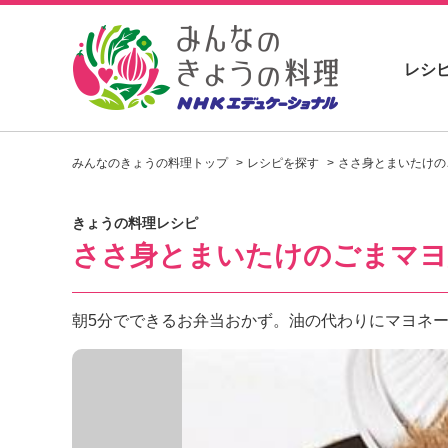
レシ
お
い
みんなのきょうの料理トップ
レシピを探す
ささ身とまいたけの
し
い
レ
きょうの料理レシピ
シ
ささ身とまいたけのごまマヨ
ピ
を
見
つ
朝5分でできるお弁当おかず。油の代わりにマヨネ
け
よ
う
。
N
H