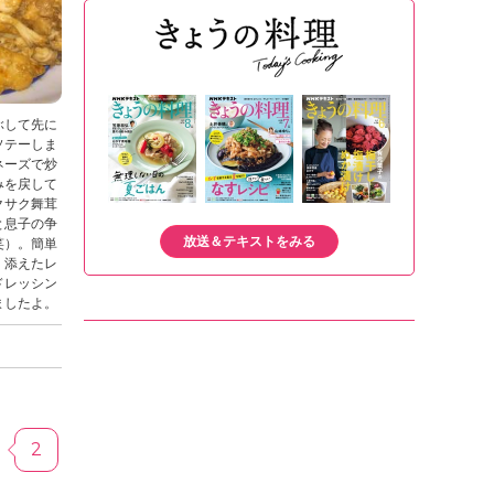
ぶして先に
ソテーしま
ネーズで炒
みを戻して
クサク舞茸
と息子の争
放送＆テキストをみる
笑）。簡単
、添えたレ
ドレッシン
ましたよ。
2