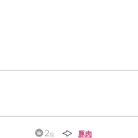
2
豚肉
位