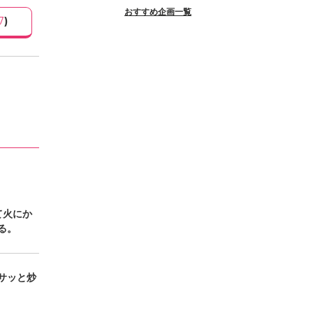
おすすめ企画一覧
7
)
て火にか
る。
サッと炒