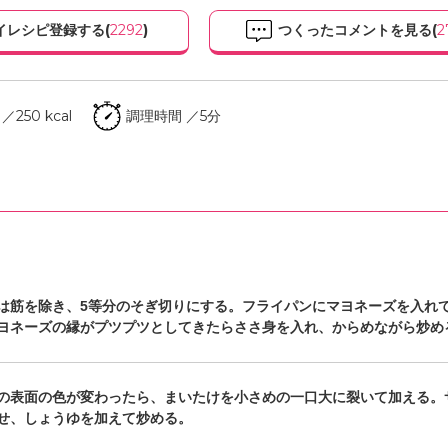
イレシピ登録する(
2292
)
つくったコメントを見る(
2
250 kcal
調理時間 ／5分
は筋を除き、5等分のそぎ切りにする。フライパンにマヨネーズを入れ
ヨネーズの縁がプツプツとしてきたらささ身を入れ、からめながら炒め
の表面の色が変わったら、まいたけを小さめの一口大に裂いて加える。
せ、しょうゆを加えて炒める。