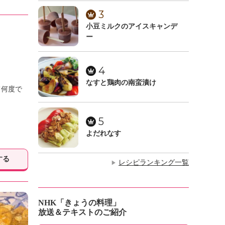
3
小豆ミルクのアイスキャンデ
ー
4
なすと鶏肉の南蛮漬け
て何度で
5
よだれなす
する
レシピランキング一覧
▶
NHK「きょうの料理」
放送＆テキストのご紹介