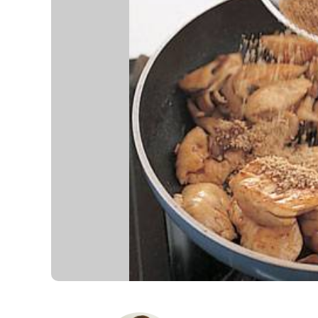
K
エ
デ
ュ
ケ
ー
シ
ョ
ナ
ル
「
み
ん
な
の
き
ょ
う
の
料
理