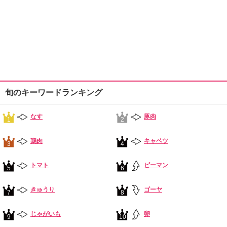
旬のキーワードランキング
なす
豚肉
1
2
鶏肉
キャベツ
3
4
トマト
ピーマン
5
6
きゅうり
ゴーヤ
7
8
じゃがいも
卵
9
10