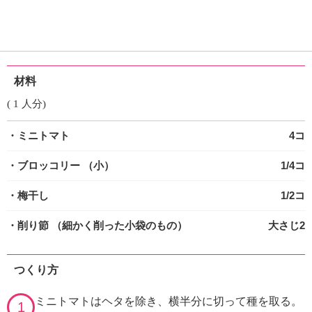
材料
( 1 人分)
・ミニトマト
4コ
・ブロッコリー
（小）
1/4コ
・梅干し
1/2コ
・削り節
（細かく削った小袋のもの）
大さじ2
つくり方
ミニトマトはヘタを除き、横半分に切って種を取る。
1