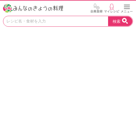
お
検索
い
し
い
レ
シ
ピ
を
見
つ
け
よ
う
。
N
H
K
エ
デ