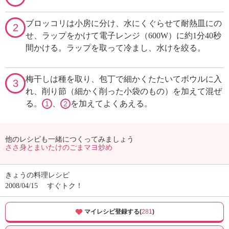
ブロッコリは小房に分け、水にくぐらせて耐熱皿にの
2
せ、ラップをかけて電子レンジ（600W）に約1分40秒
間かける。ラップを取って冷まし、水けを絞る。
梅干しは種を取り、包丁で細かくたたいてボウルに入
3
れ、削り節（細かく削った小袋のもの）を加えて混ぜ
る。
、
を加えてよくあえる。
1
2
他のレシピも一緒につくってみましょう
ささ身とまいたけのごまマヨ炒め
きょうの料理レシピ
2008/04/15
すぐトク！
マイレシピ登録する(
281
)