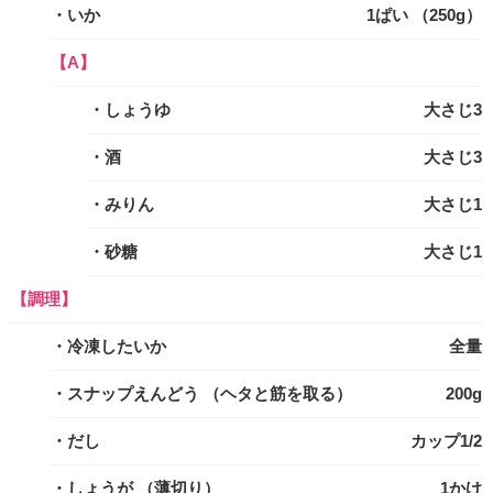
・いか
1ぱい （250g）
【A】
・しょうゆ
大さじ3
・酒
大さじ3
・みりん
大さじ1
・砂糖
大さじ1
【調理】
・冷凍したいか
全量
・スナップえんどう
（ヘタと筋を取る）
200g
・だし
カップ1/2
・しょうが
（薄切り）
1かけ