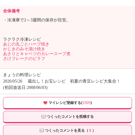
全体備考
・冷凍庫で2～3週間の保存が目安。
ラクラク冷凍レシピ
あじの丸ごとハーブ焼き
かじきのみそ漬け焼き
あさりとキャベツのカレースープ煮
さけフレークのピラフ
きょうの料理レシピ
2026/05/26
蔵出し！お宝レシピ 初夏の青豆レシピ大集合！
(初回放送日:2008/06/03)
マイレシピ登録する(
1505
)
つくったコメントを投稿する
つくったコメントを見る（
8
）