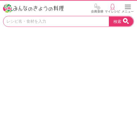
お
検索
い
し
い
レ
シ
ピ
を
見
つ
け
よ
う
。
N
H
K
エ
デ