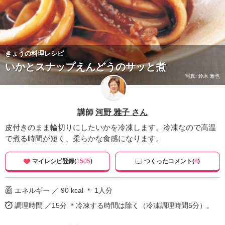
きょうの料理レシピ
いかとスナップえんどうのサッと煮
写真: 鈴木 雅也
講師
河野 雅子 さん
皮付きのまま輪切りにしたいかを冷凍します。冷凍なので高温
で煮る時間が短く、柔らかな食感になります。
マイレシピ登録(
1505
)
つくったコメント(
8
)
エネルギー ／ 90 kcal ＊ 1人分
調理時間 ／15分
＊冷凍する時間は除く（冷凍調理時間5分）。