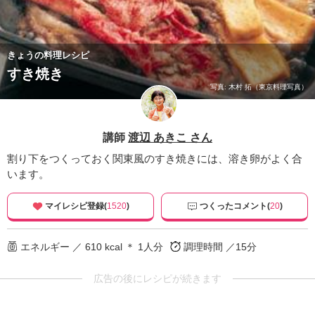
きょうの料理レシピ
すき焼き
写真: 木村 拓（東京料理写真）
講師
渡辺 あきこ さん
割り下をつくっておく関東風のすき焼きには、溶き卵がよく合
います。
マイレシピ登録(
1520
)
つくったコメント(
20
)
エネルギー ／ 610 kcal ＊ 1人分
調理時間 ／15分
広告の後にレシピが続きます