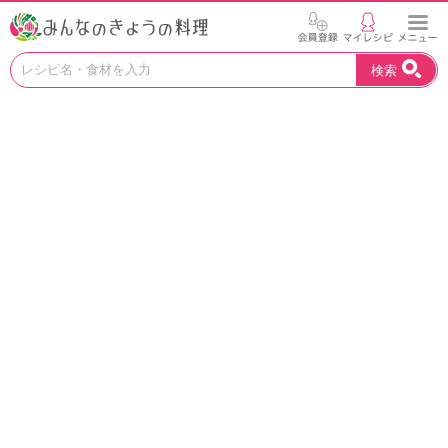
お
検索
い
し
い
レ
シ
ピ
を
見
つ
け
よ
う
。
N
H
K
エ
デ