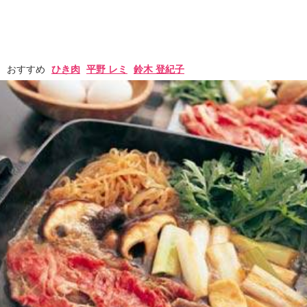
おすすめ
ひき肉
平野 レミ
鈴木 登紀子