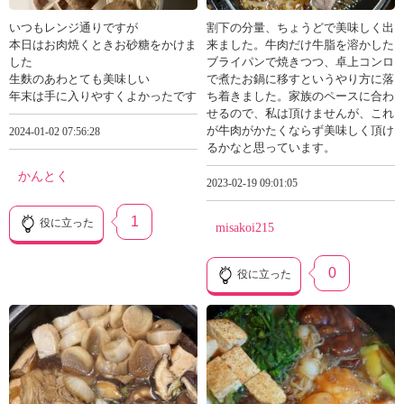
いつもレンジ通りですが
割下の分量、ちょうどで美味しく出
本日はお肉焼くときお砂糖をかけま
来ました。牛肉だけ牛脂を溶かした
した
ブライパンで焼きつつ、卓上コンロ
生麩のあわとても美味しい
で煮たお鍋に移すというやり方に落
年末は手に入りやすくよかったです
ち着きました。家族のペースに合わ
せるので、私は頂けませんが、これ
が牛肉がかたくならず美味しく頂け
2024-01-02 07:56:28
るかなと思っています。
かんとく
2023-02-19 09:01:05
1
役に立った
misakoi215
0
役に立った