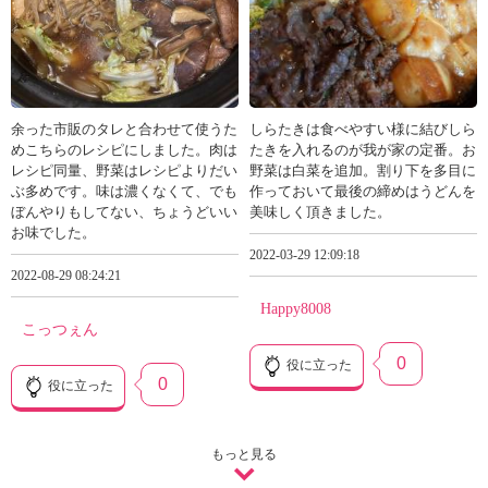
余った市販のタレと合わせて使うた
しらたきは食べやすい様に結びしら
めこちらのレシピにしました。肉は
たきを入れるのが我が家の定番。お
レシピ同量、野菜はレシピよりだい
野菜は白菜を追加。割り下を多目に
ぶ多めです。味は濃くなくて、でも
作っておいて最後の締めはうどんを
ぼんやりもしてない、ちょうどいい
美味しく頂きました。
お味でした。
2022-03-29 12:09:18
2022-08-29 08:24:21
Happy8008
こっつぇん
0
役に立った
0
役に立った
もっと見る