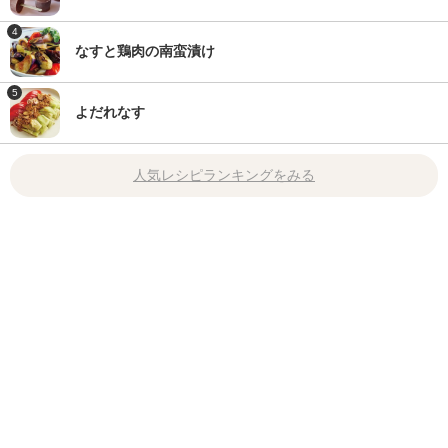
4
なすと鶏肉の南蛮漬け
5
よだれなす
人気レシピランキングをみる