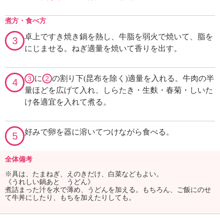
煮方・食べ方
卓上ですき焼き鍋を熱し、牛脂を弱火で焼いて、脂を
3
にじませる。ねぎ適量を焼いて香りを出す。
に
の割り下(昆布を除く)適量を入れる。牛肉の半
3
2
4
量ほどを広げて入れ、しらたき・生麩・春菊・しいた
け各適宜を入れて煮る。
好みで卵を器に溶いてつけながら食べる。
5
全体備考
※具は、たまねぎ、えのきだけ、白菜などもよい。
《うれしい鍋あと うどん》
煮詰まった汁を水で薄め、うどんを加える。もちろん、ご飯にのせ
て牛丼にしたり、もちを加えたりしても。