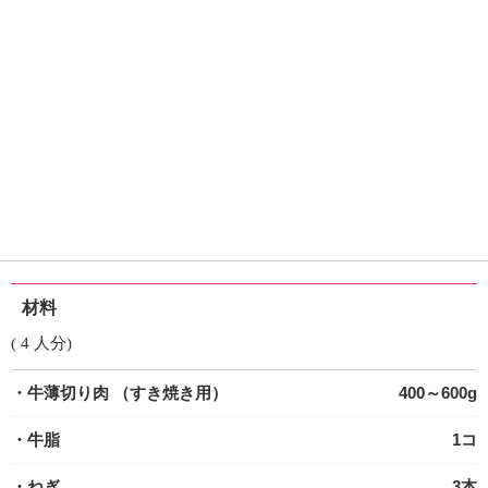
材料
( 4 人分)
・牛薄切り肉
（すき焼き用）
400～600g
・牛脂
1コ
・ねぎ
3本