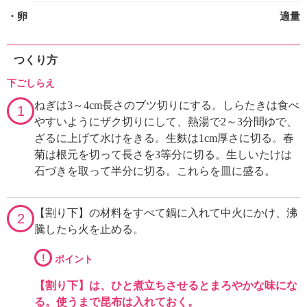
・卵
適量
つくり方
下ごしらえ
ねぎは3～4cm長さのブツ切りにする。しらたきは食べ
1
やすいようにザク切りにして、熱湯で2～3分間ゆで、
ざるに上げて水けをきる。生麩は1cm厚さに切る。春
菊は根元を切って長さを3等分に切る。生しいたけは
石づきを取って半分に切る。これらを皿に盛る。
【割り下】の材料をすべて鍋に入れて中火にかけ、沸
2
騰したら火を止める。
!
ポイント
【割り下】は、ひと煮立ちさせるとまろやかな味にな
る。使うまで昆布は入れておく。