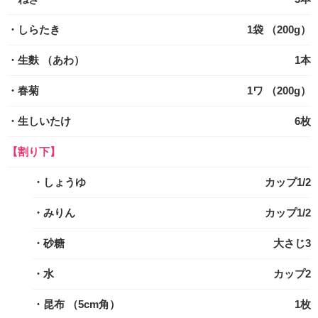
・しらたき
1袋 （200g）
・生麩
（あわ）
1本
・春菊
1ワ （200g）
・生しいたけ
6枚
【割り下】
・しょうゆ
カップ1/2
・みりん
カップ1/2
・砂糖
大さじ3
・水
カップ2
・昆布
（5cm角）
1枚