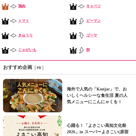
鶏肉
キャベツ
3
4
トマト
ピーマン
5
6
きゅうり
ゴーヤ
7
8
じゃがいも
卵
9
10
おすすめ企画
PR
海外で人気の「Konjac」で、お
いしくヘルシーな食生活 夏の人
気メニューにこんにゃくを！
心踊る！「よさこい高知文化祭
2026」in スーパーよさこい(原宿