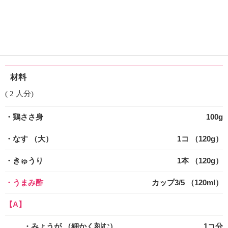
材料
( 2 人分)
・鶏ささ身
100g
・なす
（大）
1コ （120g）
・きゅうり
1本 （120g）
・うまみ酢
カップ3/5 （120ml）
【A】
・みょうが
（細かく刻む）
1コ分