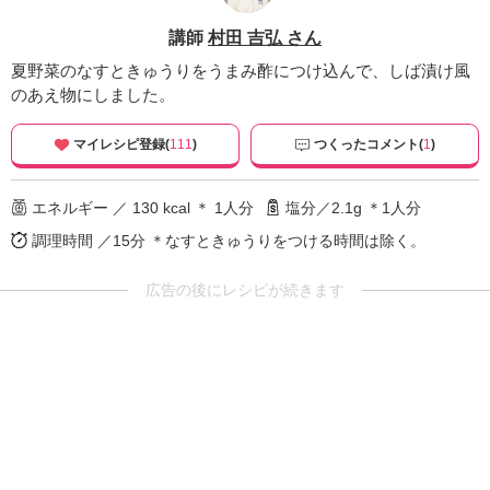
講師
村田 吉弘 さん
夏野菜のなすときゅうりをうまみ酢につけ込んで、しば漬け風
のあえ物にしました。
マイレシピ登録(
111
)
つくったコメント(
1
)
エネルギー ／ 130 kcal ＊ 1人分
塩分／2.1g ＊1人分
調理時間 ／15分
＊なすときゅうりをつける時間は除く。
広告の後にレシピが続きます