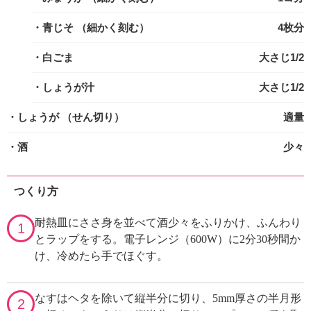
・青じそ
（細かく刻む）
4枚分
・白ごま
大さじ1/2
・しょうが汁
大さじ1/2
・しょうが
（せん切り）
適量
・酒
少々
つくり方
耐熱皿にささ身を並べて酒少々をふりかけ、ふんわり
1
とラップをする。電子レンジ（600W）に2分30秒間か
け、冷めたら手でほぐす。
なすはヘタを除いて縦半分に切り、5mm厚さの半月形
2