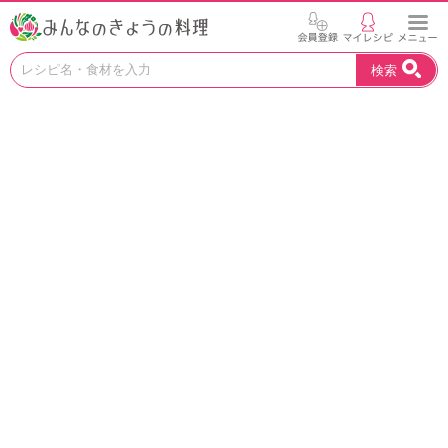
お
検索
い
し
い
レ
シ
ピ
を
見
つ
け
よ
う
。
N
H
K
エ
デ