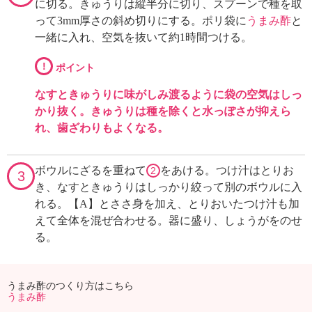
に切る。きゅうりは縦半分に切り、スプーンで種を取
って3mm厚さの斜め切りにする。ポリ袋に
うまみ酢
と
一緒に入れ、空気を抜いて約1時間つける。
!
ポイント
なすときゅうりに味がしみ渡るように袋の空気はしっ
かり抜く。きゅうりは種を除くと水っぽさが抑えら
れ、歯ざわりもよくなる。
ボウルにざるを重ねて
をあける。つけ汁はとりお
2
3
き、なすときゅうりはしっかり絞って別のボウルに入
れる。【A】とささ身を加え、とりおいたつけ汁も加
えて全体を混ぜ合わせる。器に盛り、しょうがをのせ
る。
うまみ酢のつくり方はこちら
うまみ酢