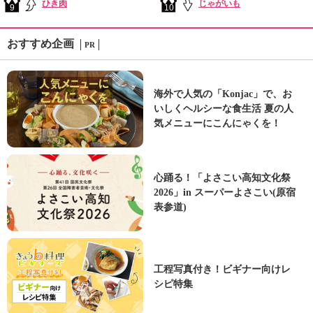
ひき肉
じゃがいも
9
10
おすすめ企画
PR
海外で人気の「Konjac」で、お
いしくヘルシーな食生活 夏の人
気メニューにこんにゃくを！
心踊る！「よさこい高知文化祭
2026」in スーパーよさこい(原宿
表参道)
工程写真付き！ビギナー向けレ
シピ特集