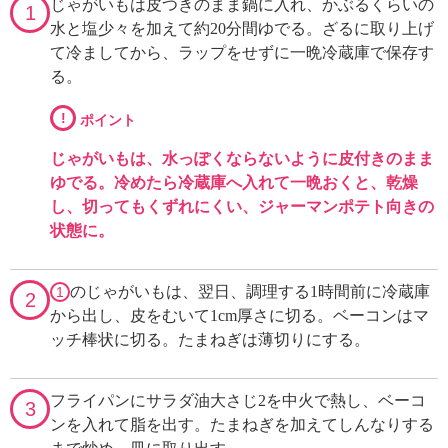
じゃがいもは皮つきのまま鍋に入れ、かぶるくらいの
1
水と塩少々を加えて約20分間ゆでる。ざるに取り上げ
て冷ましてから、ラップをせずに一晩冷蔵庫で保存す
る。
!
ポイント
じゃがいもは、水っぽくならないように皮付きのまま
ゆでる。冷めたら冷蔵庫へ入れて一晩おくと、乾燥
し、切ってもくずれにくい、ジャーマンポテト向きの
状態に。
のじゃがいもは、翌日、調理する1時間前に冷蔵庫
1
2
から出し、皮をむいて1cm厚さに切る。ベーコンはマ
ッチ棒状に切る。たまねぎは薄切りにする。
フライパンにサラダ油大さじ2を中火で熱し、ベーコ
3
ンを入れて脂を出す。たまねぎを加えてしんなりする