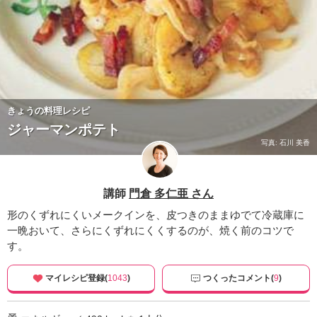
きょうの料理レシピ
ジャーマンポテト
写真: 石川 美香
講師
門倉 多仁亜 さん
形のくずれにくいメークインを、皮つきのままゆでて冷蔵庫に
一晩おいて、さらにくずれにくくするのが、焼く前のコツで
す。
マイレシピ登録(
1043
)
つくったコメント(
9
)