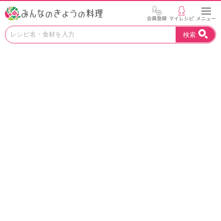
お
検索
い
し
い
レ
シ
ピ
を
見
つ
け
よ
う
。
N
H
K
エ
デ