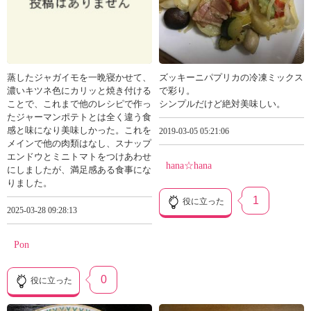
蒸したジャガイモを一晩寝かせて、
ズッキーニパプリカの冷凍ミックス
濃いキツネ色にカリッと焼き付ける
で彩り。
ことで、これまで他のレシピで作っ
シンプルだけど絶対美味しい。
たジャーマンポテトとは全く違う食
感と味になり美味しかった。これを
2019-03-05 05:21:06
メインで他の肉類はなし、スナップ
エンドウとミニトマトをつけあわせ
hana☆hana
にしましたが、満足感ある食事にな
りました。
1
役に立った
2025-03-28 09:28:13
Pon
0
役に立った