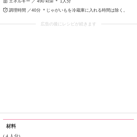
エネルギー ／ 490 kcal ＊ 1人分
調理時間 ／40分
＊じゃがいもを冷蔵庫に入れる時間は除く。
広告の後にレシピが続きます
材料
( 4 人分)