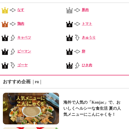
なす
豚肉
1
2
鶏肉
トマト
3
4
キャベツ
きゅうり
5
6
ピーマン
卵
7
8
ゴーヤ
ひき肉
9
10
おすすめ企画
PR
海外で人気の「Konjac」で、お
いしくヘルシーな食生活 夏の人
気メニューにこんにゃくを！