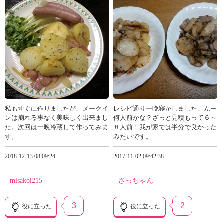
私もすぐに作りましたが、メークイ
レシピ通り一晩寝かしました。んー
ンは崩れる事なく美味しく出来まし
何人前かな？ざっと見積もって６～
た。次回は一晩冷蔵して作ってみま
８人前！我が家では半分で良かった
す。
みたいです。
2018-12-13 08:09:24
2017-11-02 09:42:38
misakoi215
さっちゃん
3
2
役に立った
役に立った