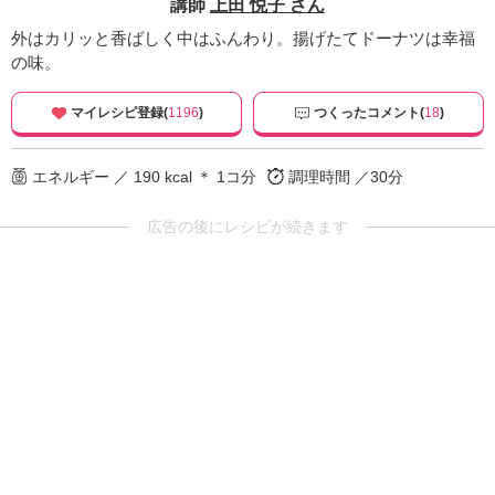
講師
上田 悦子 さん
外はカリッと香ばしく中はふんわり。揚げたてドーナツは幸福
の味。
マイレシピ登録(
1196
)
つくったコメント(
18
)
エネルギー ／ 190 kcal ＊ 1コ分
調理時間 ／30分
広告の後にレシピが続きます