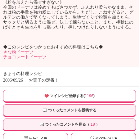
《粉を加えたら混ぜすぎない》
今回のドーナツは冷めてもぱさつかず、ふんわり柔らかなまま。そ
れは粉の半量を強力粉にしているから。ただし、こねすぎると、グ
ルテンの働きで堅くなってしまう。生地づくりで粉類を加えたら、
サックリと切るように混ぜ、決して練らないこと。また、棒状にの
ばすときも生地を引っ張ったり、押しつけたりしないようにする。
◆このレシピをつかったおすすめの料理はこちら◆
きな粉ドーナツ
チョコレートドーナツ
きょうの料理レシピ
2006/09/26
お菓子の定番！
マイレシピ登録する(
1196
)
つくったコメントを投稿する
つくったコメントを見る（
18
）
わたしメモ
タグをつける