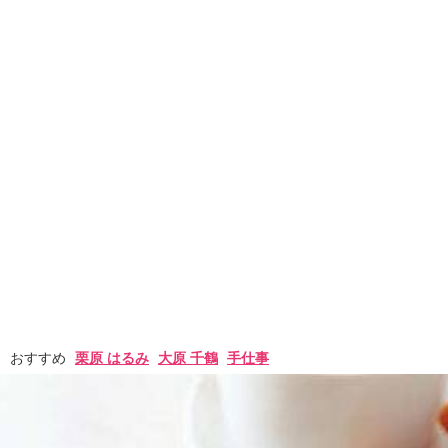
おすすめ
栗原 はるみ
大原 千鶴
手仕事