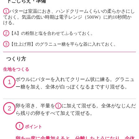
下ごしらえ・準備
1
バターは室温におき、ハンドクリームくらいの柔らかさにし
ておく。気温の低い時期は電子レンジ（500W）に約10秒間か
ける。
2
【A】の粉類と塩を合わせてふるっておく。
3
【仕上げ用】のグラニュー糖を平らな器に入れておく。
つくり方
生地をつくる
ボウルにバターを入れてクリーム状に練る。グラニュ
1
ー糖を加え、全体が白っぽくなるまですり混ぜる。
卵を溶き、半量を
に加えて混ぜる。全体がなじんだ
1
2
ら残りの卵をすべて加えて混ぜる。
!
ポイント
卵を一度に全量加えると、分離したようになり、全体