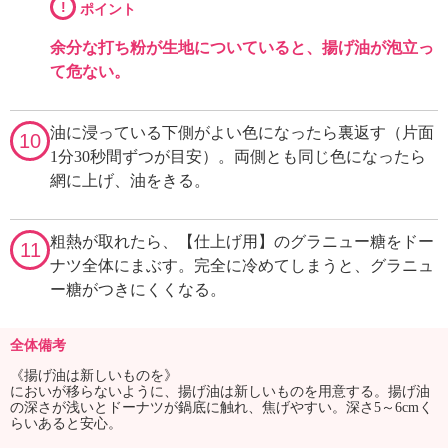
!
ポイント
余分な打ち粉が生地についていると、揚げ油が泡立っ
て危ない。
油に浸っている下側がよい色になったら裏返す（片面
10
1分30秒間ずつが目安）。両側とも同じ色になったら
網に上げ、油をきる。
粗熱が取れたら、【仕上げ用】のグラニュー糖をドー
11
ナツ全体にまぶす。完全に冷めてしまうと、グラニュ
ー糖がつきにくくなる。
全体備考
《揚げ油は新しいものを》
においが移らないように、揚げ油は新しいものを用意する。揚げ油
の深さが浅いとドーナツが鍋底に触れ、焦げやすい。深さ5～6cmく
らいあると安心。