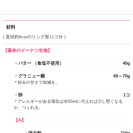
材料
( 直径約8cmのリング形12コ分 )
【基本のドーナツ生地】
・バター
（食塩不使用）
40g
・グラニュー糖
60～70g
＊好みの甘さで加減を。
・卵
1コ
＊アレルギーがある場合は水50mlに代えれば少し堅くなる
が、つくれる。
【A】
・強力粉
110g