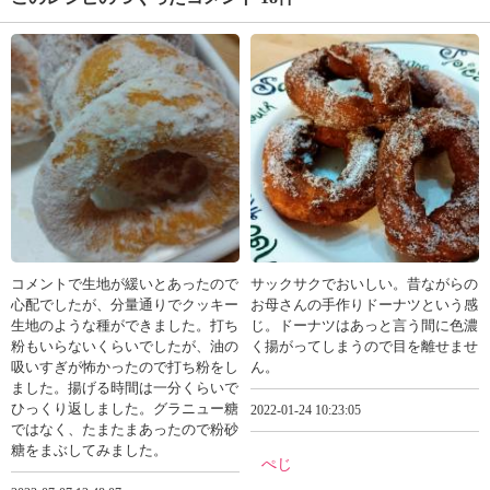
コメントで生地が緩いとあったので
サックサクでおいしい。昔ながらの
心配でしたが、分量通りでクッキー
お母さんの手作りドーナツという感
生地のような種ができました。打ち
じ。ドーナツはあっと言う間に色濃
粉もいらないくらいでしたが、油の
く揚がってしまうので目を離せませ
吸いすぎが怖かったので打ち粉をし
ん。
ました。揚げる時間は一分くらいで
ひっくり返しました。グラニュー糖
2022-01-24 10:23:05
ではなく、たまたまあったので粉砂
糖をまぶしてみました。
ぺじ