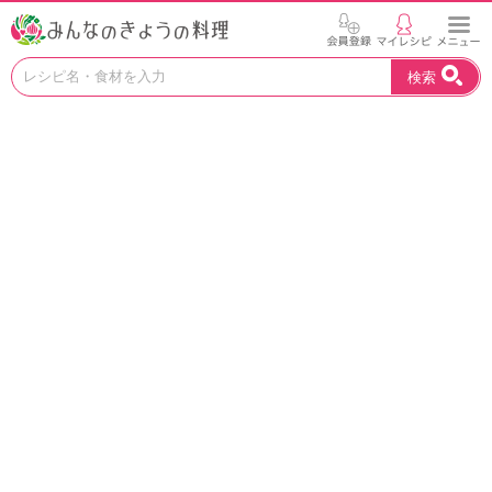
お
検索
い
し
い
レ
シ
ピ
を
見
つ
け
よ
う
。
N
H
K
エ
デ