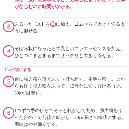
がなじむのに時間がかかる。
ふるった【A】を
に加え、ゴムべらで大きく切るよ
2
3
うに混ぜる。
そぼろ状になったら牛乳とバニラエッセンスを加え、
4
ひとつにまとまるまでサックリと大きく混ぜる。
リング状にする
台に強力粉を薄くふり（打ち粉）、生地を移す。上か
5
らも軽く強力粉をふって、12等分に切り分ける（1つ
30gが目安）。
1つずつ手のひらでそっと転がして丸め、強力粉をふ
6
った台の上で前後に転がし、20cm長さの棒状にする。
両端はやや細くする。