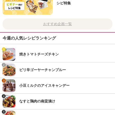
シピ特集
おすすめ企画一覧
今週の人気レシピランキング
1
焼きトマトチーズチキン
2
ピリ辛ゴーヤーチャンプルー
3
小豆ミルクのアイスキャンデー
4
なすと鶏肉の南蛮漬け
5