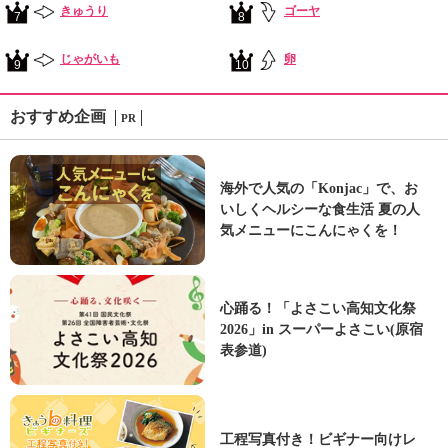
きゅうり
ゴーヤ
7
8
じゃがいも
卵
9
10
おすすめ企画
PR
海外で人気の「Konjac」で、お
いしくヘルシーな食生活 夏の人
気メニューにこんにゃくを！
心踊る！「よさこい高知文化祭
2026」in スーパーよさこい(原宿
表参道)
工程写真付き！ビギナー向けレ