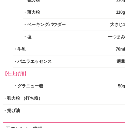
・薄力粉
110g
・ベーキングパウダー
大さじ1
・塩
一つまみ
・牛乳
70ml
・バニラエッセンス
適量
【仕上げ用】
・グラニュー糖
50g
・強力粉
（打ち粉）
・揚げ油