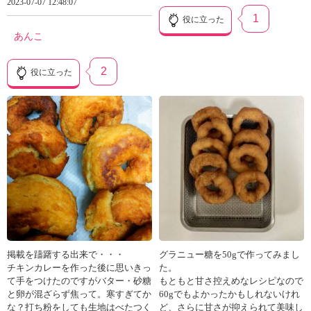
2023-07-07 12:48:07
1
役に立った
あんこ
2
役に立った
掲載を躊躇する出来で・・・
グラニュー糖を50gで作ってみまし
チキンカレーを作った後に思いきっ
た。
て手をつけたのですがバター・砂糖
もともと甘さ控えめなレシピなので
と卵が混ざらず焦って。寒すぎてか
60gでもよかったかもしれないけれ
な？打ち粉をしても生地はべたつく
ど、さらに甘さが抑えられて美味し