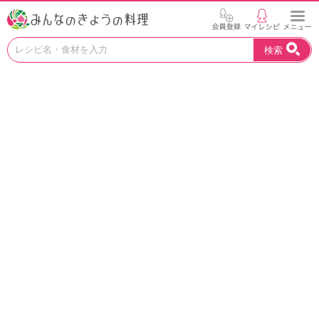
お
検索
い
し
い
レ
シ
ピ
を
見
つ
け
よ
う
。
N
H
K
エ
デ