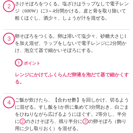
さけそぼろをつくる。塩ざけはラップなしで電子レン
2
ジ（600W）に3～4分間かける。皮と骨を取り除いて
粗くほぐし、酒少々、しょうが汁を混ぜる。
卵そぼろをつくる。卵は溶いて塩少々、砂糖大さじ1
3
を加え混ぜ、ラップをしないで電子レンジに2分間か
け、泡立て器で細かいそぼろにする。
!
ポイント
レンジにかけてふくらんだ卵液を泡だて器で細かくす
る。
ご飯が炊けたら、【合わせ酢】を回しかけ、切るよう
4
に混ぜる。すし飯を1か所に集めて3分間おき、白ごま
をひねりながら広げるようにほぐす。2等分し、半分
に
のさけそぼろ、残り半分に
の卵そぼろ（飾り
2
3
用に少し取りおく）を混ぜる。