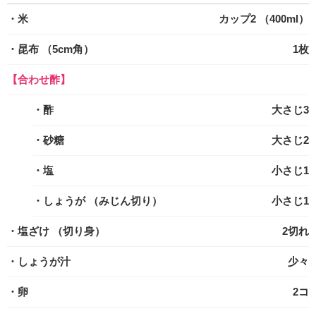
・米
カップ2 （400ml）
・昆布
（5cm角）
1枚
【合わせ酢】
・酢
大さじ3
・砂糖
大さじ2
・塩
小さじ1
・しょうが
（みじん切り）
小さじ1
・塩ざけ
（切り身）
2切れ
・しょうが汁
少々
・卵
2コ