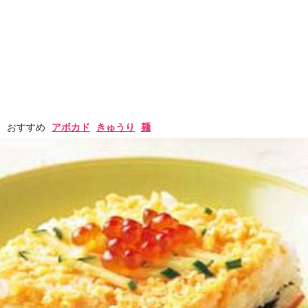
おすすめ
アボカド
きゅうり
麺