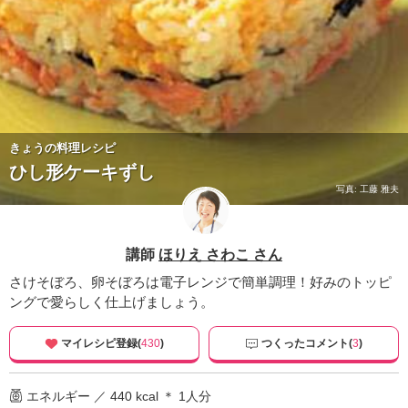
きょうの料理レシピ
ひし形ケーキずし
写真: 工藤 雅夫
講師
ほりえ さわこ さん
さけそぼろ、卵そぼろは電子レンジで簡単調理！好みのトッピ
ングで愛らしく仕上げましょう。
マイレシピ登録(
430
)
つくったコメント(
3
)
エネルギー ／ 440 kcal ＊ 1人分