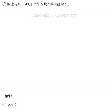
調理時間 ／40分
＊米を炊く時間は除く。
広告の後にレシピが続きます
材料
( 4 人分)