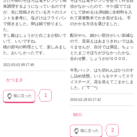
さけや卵のそぼろは電子レンジで簡
そぼろは電子レンジを使って作る自
単調理するようになっているのです
信がなかったので、サケ(茹でてほ
が、先に投稿されている方々のコメ
ぐして炒める)も卵(鍋に全材料を入
ントを参考に、塩ざけはフライパン
れて菜箸数本でかき混ぜる)も、手
で焼きました。卵は鍋で炒りまし
のかかる方法を選びました。
た。
すし飯はしょうがと白ごまが効いて
配分やら、細かい部分がいい加減な
いて、いいですね。
ので、見栄えはあまりきれいではあ
桃の節句の料理として、楽しみまし
りませんが、自分では満足。ちょっ
た。おいしかったです。
とたまごそぼろが少なかったかな。
合わせ酢、しょうががＧＯＯＤ。
2022-03-02 09:17:49
牛乳パック、はち切れんばかりのす
し詰め状態。いくらをケチってスラ
かつまさ
イスチーズ。花を添えてごまかしま
した。(￣∇￣*)ゞ
1
役に立った
2016-02-28 03:17:42
REO
2
役に立った