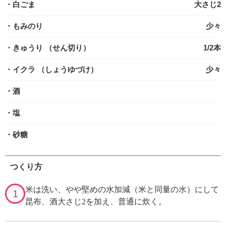
・白ごま
大さじ2
・もみのり
少々
・きゅうり
（せん切り）
1/2本
・イクラ
（しょうゆづけ）
少々
・酒
・塩
・砂糖
つくり方
米は洗い、やや堅めの水加減（米と同量の水）にして
1
昆布、酒大さじ2を加え、普通に炊く。