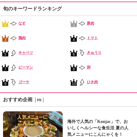
旬のキーワードランキング
なす
豚肉
1
2
鶏肉
トマト
3
4
キャベツ
きゅうり
5
6
ピーマン
卵
7
8
ゴーヤ
ひき肉
9
10
おすすめ企画
PR
海外で人気の「Konjac」で、お
いしくヘルシーな食生活 夏の人
気メニューにこんにゃくを！